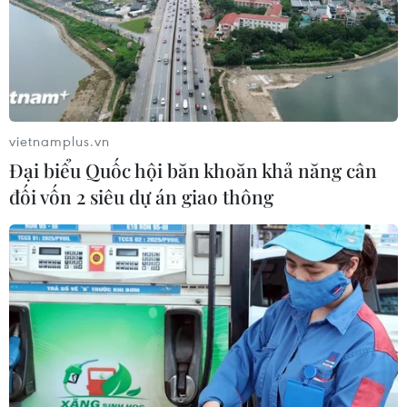
vietnamplus.vn
Đại biểu Quốc hội băn khoăn khả năng cân
#Donald Trump
#Moon Jae-in
#Kim Jong-un
đối vốn 2 siêu dự án giao thông
#Bình Nhưỡng
#Phi hạt nhân hóa
Hàn Quốc
Triều Tiên
Theo dõi VietnamPlus