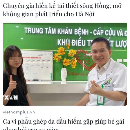
Chuyên gia hiến kế tái thiết sông Hồng, mở
không gian phát triển cho Hà Nội
TIN CÙNG CHUYÊN MỤC
vietnamplus.vn
Quân đội Hàn Quốc thông báo Triều
Ca vi phẫu ghép da đầu hiếm gặp giúp bé gái
Tiên phóng vật thể chưa xác định
phục hồi sau 10 năm
06/08/2026 08:31