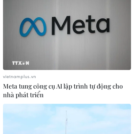
vietnamplus.vn
Meta tung công cụ AI lập trình tự động cho
nhà phát triển
LHQ không hạn chế tiếp cận mới tại trạm
kiểm soát biên giới liên Triều
12/06/2019 12:31
Bộ Tư lệnh Liên hợp quốc (UNC) cho biết không có hạn