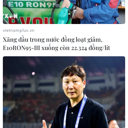
TIN LIÊN QUAN
vietnamplus.vn
Xăng dầu trong nước đồng loạt giảm,
E10RON95-III xuống còn 22.324 đồng/lít
Tổng thống Trump nhận bức thư nồng ấm