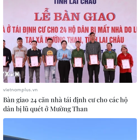
02/08/2026 23:06
Đánh bom liều chết tại Pakistan, ít
nhất 7 người thiệt mạng
02/08/2026 22:41
Xem thêm
vietnamplus.vn
Bàn giao 24 căn nhà tái định cư cho các hộ
dân bị lũ quét ở Mường Than
CƠ QUAN CHỦ QUẢN: THÔNG TẤN XÃ VIỆT NAM
Tổng Biên tập: TRẦN TIẾN DUẨN