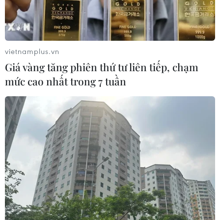
vietnamplus.vn
Giá vàng tăng phiên thứ tư liên tiếp, chạm
mức cao nhất trong 7 tuần
Nhà lãnh đạo Triều Tiên Kim Jong-un (phải) và Tổng thống Hàn
Quốc Moon Jae-in tại cuộc gặp thượng đỉnh ở Bình Nhưỡng
ngày 18/9/2018. (Nguồn: AFP/TTXVN)
Ngày 12/6, Tổng thống Hàn Quốc Moon Jae-in
bày tỏ hy vọng ông sẽ gặp nhà lãnh đạo Triều