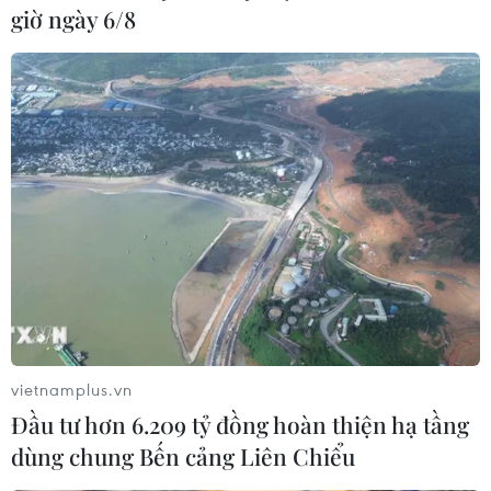
giờ ngày 6/8
Truyền thông Triều Tiên: Mỹ khiến hội
nghị lần 2 không đạt kết quả
12/06/2019 05:16
Trang mạng Uriminzokkiri đã đổ lỗi cho Mỹ trong việc
khiến hội nghị thượng đỉnh Triều-Mỹ hồi tháng Hai vừa
qua không đạt được kết quả, đồng thời yêu cầu
Washington có những nỗ lực "thiết thực."
vietnamplus.vn
Đầu tư hơn 6.209 tỷ đồng hoàn thiện hạ tầng
dùng chung Bến cảng Liên Chiểu