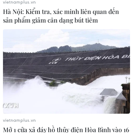
vietnamplus.vn
Hà Nội: Kiểm tra, xác minh liên quan đến
Nhà lãnh đạo Triều Tiên tin tưởng vào mối
sản phẩm giảm cân dạng bút tiêm
quan hệ tốt đẹp với Nga
12/06/2019 02:00
Nhà lãnh đạo Triều Tiên Kim Jong-un đã bày tỏ sự tin
tưởng mạnh mẽ rằng những thỏa thuận mà ông đã đạt
được với Tổng thống Nga Vladimir Putin sẽ mang lại
"những trái ngọt.”
vietnamplus.vn
Mở 1 cửa xả đáy hồ thủy điện Hòa Bình vào 16