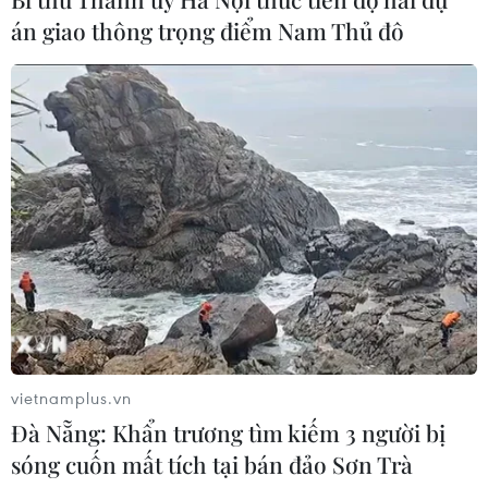
Tăng cường
án giao thông trọng điểm Nam Thủ đô
05/08/2026 13:30
Hơn 100 người thiệt mạng trong mùa
mưa khốc liệt ở Ấn Độ
05/08/2026 09:39
Trung Quốc phóng thành công hai
vệ tinh siêu phổ Đông Phương Huệ
Nhãn
05/08/2026 07:16
vietnamplus.vn
Đà Nẵng: Khẩn trương tìm kiếm 3 người bị
Xem thêm
sóng cuốn mất tích tại bán đảo Sơn Trà