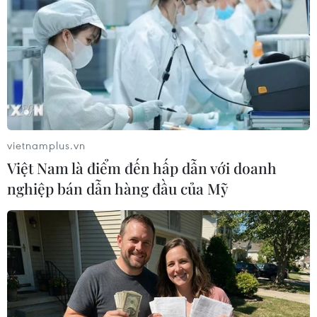
vietnamplus.vn
Việt Nam là điểm đến hấp dẫn với doanh
nghiệp bán dẫn hàng đầu của Mỹ
#Phi hạt nhân hóa
#Thượng đỉnh Mỹ-Triều
#Kim Jong-un
#Donald Trump
#Biện pháp trừng phạt
Triều Tiên