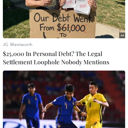
Theo dõi VietnamPlus
JG Wentworth
$25,000 In Personal Debt? The Legal
Settlement Loophole Nobody Mentions
TIN LIÊN QUAN