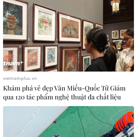
Tổng thống Trump nhận bức thư nồng ấm
từ nhà lãnh đạo Kim Jong-un
11/06/2019 23:17
Phát biểu trước các phóng viên tại Nhà Trắng, Tổng
thống Mỹ cho biết ông nghĩ rằng có một số điều tích cực
từ Bình Nhưỡng, song không tiết lộ thêm chi tiết.
vietnamplus.vn
Khám phá vẻ đẹp Văn Miếu-Quốc Tử Giám
qua 120 tác phẩm nghệ thuật đa chất liệu