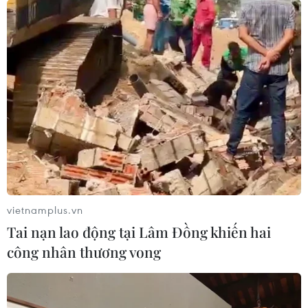
11/06/2019 02:48
Cách đây 1 năm, ngày 12/6/2018, sau rất nhiều nỗ lực,
thiện chí và cả sóng gió, cuộc gặp thượng đỉnh đầu tiên
giữa Tổng thống Mỹ Donald Trump và nhà lãnh đạo
Triều Tiên Kim Jong-un đã diễn ra.
vietnamplus.vn
Tai nạn lao động tại Lâm Đồng khiến hai
công nhân thương vong