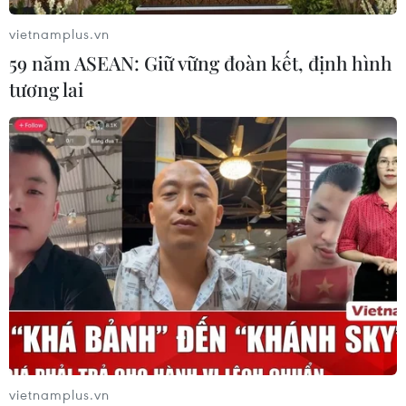
Tiên phóng vật thể chưa xác định
vietnamplus.vn
06/08/2026 08:31
59 năm ASEAN: Giữ vững đoàn kết, định hình
tương lai
Dấu mốc quan trọng trong quan hệ
Việt Nam-Australia
06/08/2026 08:29
Hàn Quốc tăng cường giải pháp
ngăn chặn đánh bạc trực tuyến trong
quân đội
06/08/2026 04:52
Tổng Bí thư, Chủ tịch nước Tô Lâm
vietnamplus.vn
sẽ thăm cấp Nhà nước tới Australia và