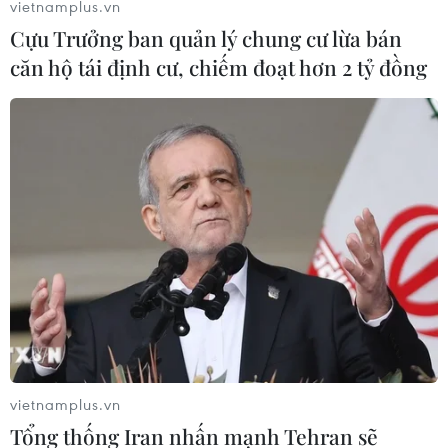
vietnamplus.vn
Cựu Trưởng ban quản lý chung cư lừa bán
căn hộ tái định cư, chiếm đoạt hơn 2 tỷ đồng
Triều Tiên cảnh báo Mỹ đưa ra đề xuất
mới trước khi quá muộn
05/06/2019 01:58
Theo người phát ngôn Triều Tiên, Mỹ nên thay đổi
vietnamplus.vn
phương thức tính toán và đáp ứng đề nghị của Triều
Tổng thống Iran nhấn mạnh Tehran sẽ