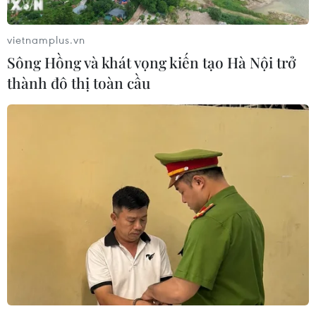
vietnamplus.vn
Sông Hồng và khát vọng kiến tạo Hà Nội trở
thành đô thị toàn cầu
Cách tiếp cận thực tế đối với vấn đề phi
hạt nhân hóa Triều Tiên
04/06/2019 03:28
Một cách tiếp cận thực tế sẽ mang lại cho Triều Tiên
được dỡ bỏ một phần lệnh trừng phạt và sự hợp tác
kinh tế liên Triều để đổi lấy bước đi cụ thể, có kiểm
chứng hướng tới phi hạt nhân hóa.