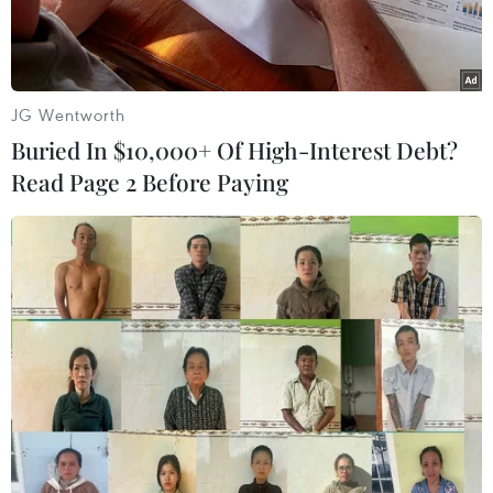
JG Wentworth
Buried In $10,000+ Of High-Interest Debt?
Read Page 2 Before Paying
Tổng thống Mỹ Donald Trump (phải) và nhà lãnh đạo Triều Tiên
Kim Jong Un (trái) tại cuộc gặp ở Hà Nội ngày 28/2/2019.
(Nguồn: AFP/TTXVN)
Ngày 11/6, truyền thông Triều Tiên đã đổ lỗi cho
Mỹ trong việc khiến hội nghị thượng đỉnh Mỹ-