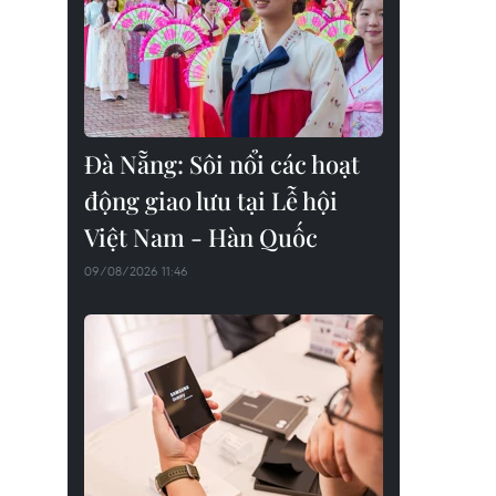
Đà Nẵng: Sôi nổi các hoạt
động giao lưu tại Lễ hội
Việt Nam - Hàn Quốc
09/08/2026 11:46