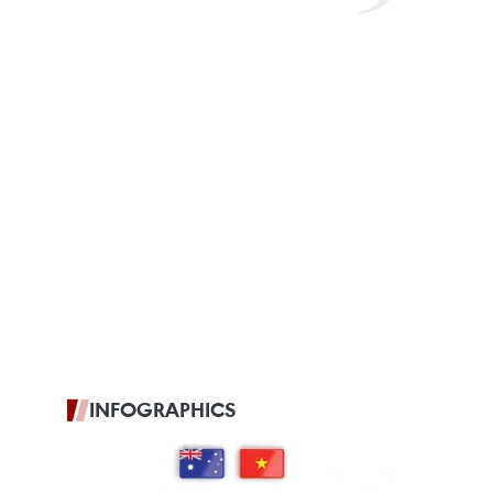
INFOGRAPHICS