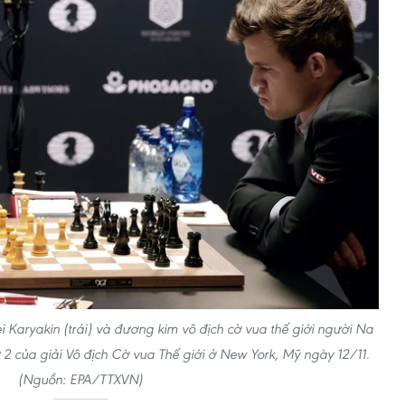
 Karyakin (trái) và đương kim vô địch cờ vua thế giới người Na
2 của giải Vô địch Cờ vua Thế giới ở New York, Mỹ ngày 12/11.
(Nguồn: EPA/TTXVN)