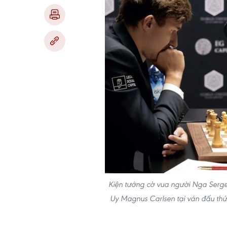
Kiện tướng cờ vua người Nga Sergei
Uy Magnus Carlsen tại ván đấu thứ 