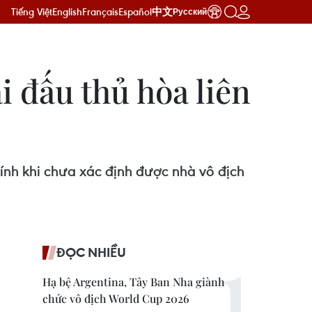
Tiếng Việt
English
Français
Español
中文
Русский
i đấu thủ hòa liên
tính khi chưa xác định được nhà vô địch
ĐỌC NHIỀU
Hạ bệ Argentina, Tây Ban Nha giành
chức vô địch World Cup 2026