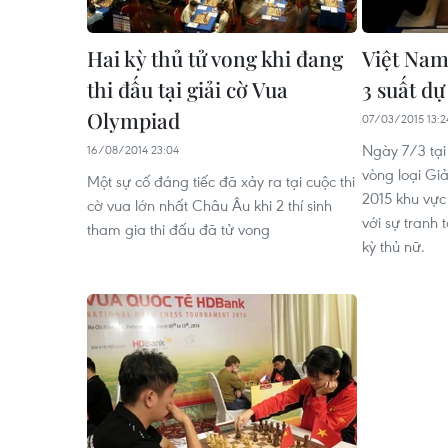
Hai kỳ thủ tử vong khi đang
Việt Nam
thi đấu tại giải cờ Vua
3 suất dự
Olympiad
07/03/2015 13:2
Ngày 7/3 tại
16/08/2014 23:04
vòng loại Giả
Một sự cố đáng tiếc đã xảy ra tại cuộc thi
2015 khu vực
cờ vua lớn nhất Châu Âu khi 2 thí sinh
với sự tranh 
tham gia thi đấu đã tử vong
kỳ thủ nữ.