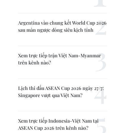
Argentina vào chung kết World Cup 2026
sau màn ngược dòng siêu kịch tính
Xem trực tiếp trận Việt Nam-Myanmar
trên kênh nào?
Lịch thi đấu ASEAN Cup 2026 ngày 27/7:
Singapore vượt qua Việt Nam?
Xem trực tiếp Indonesia-Việt Nam tại
ASEAN Cup 2026 trên kênh nào?