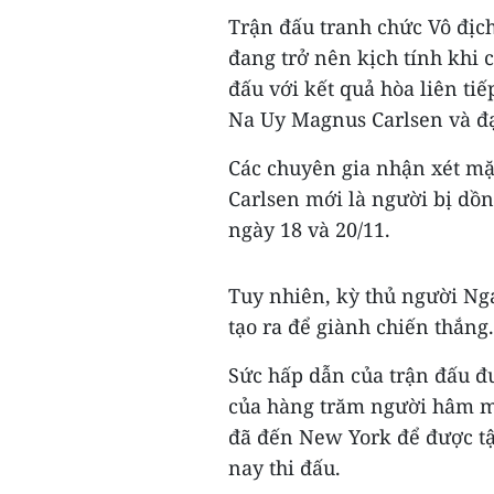
Trận đấu tranh chức Vô địch
đang trở nên kịch tính khi 
đấu với kết quả hòa liên ti
Na Uy Magnus Carlsen và đạ
Các chuyên gia nhận xét mặ
Carlsen mới là người bị dồn
ngày 18 và 20/11.
Tuy nhiên, kỳ thủ người Ng
tạo ra để giành chiến thắng.
Sức hấp dẫn của trận đấu đư
của hàng trăm người hâm mộ
đã đến New York để được tậ
nay thi đấu.