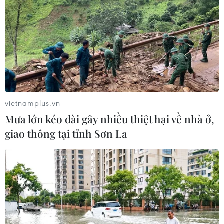
TIN CÙNG CHUYÊN MỤC
Hàn Quốc tái khẳng định mục tiêu
chung sống hòa bình với Triều Tiên
06/08/2026 15:33
vietnamplus.vn
Mưa lớn kéo dài gây nhiều thiệt hại về nhà ở,
giao thông tại tỉnh Sơn La
Lở đất tại Philippines khiến ít nhất 4
người thiệt mạng
06/08/2026 15:06
Trung Quốc thử nghiệm tuyến tàu
cao tốc xuyên vùng đất đóng băng