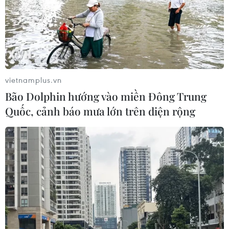
vĩnh cửu
06/08/2026 12:35
Trung Quốc vận hành giàn phát điện
gió nổi đầu tiên chịu được bão cấp 17
vietnamplus.vn
06/08/2026 11:20
Bão Dolphin hướng vào miền Đông Trung
Quốc, cảnh báo mưa lớn trên diện rộng
Hàn Quốc xác nhận Triều Tiên
phóng ít nhất 1 tên lửa đạn đạo tầm
ngắn
06/08/2026 09:41
Quân đội Hàn Quốc thông báo Triều
Tiên phóng vật thể chưa xác định