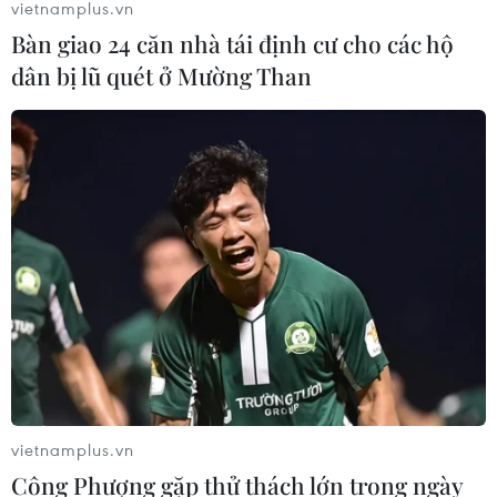
vietnamplus.vn
05/08/2026 13:30
Bàn giao 24 căn nhà tái định cư cho các hộ
dân bị lũ quét ở Mường Than
Hơn 100 người thiệt mạng trong mùa
mưa khốc liệt ở Ấn Độ
05/08/2026 09:39
Trung Quốc phóng thành công hai
vệ tinh siêu phổ Đông Phương Huệ
Nhãn
05/08/2026 07:16
Trung Quốc: Cảnh sát Hong Kong,
Macau triệt phá vụ lừa đảo đầu tư
vietnamplus.vn
Fun Coffee
Công Phượng gặp thử thách lớn trong ngày
05/08/2026 06:41