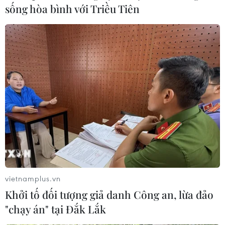
sống hòa bình với Triều Tiên
vietnamplus.vn
Khởi tố đối tượng giả danh Công an, lừa đảo
"chạy án" tại Đắk Lắk