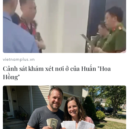
do sự bất cẩn tuyệt đối."
vietnamplus.vn
Cảnh sát khám xét nơi ở của Huấn "Hoa
Hồng"
Triều Tiên bắt giữ 3 người sau sự cố hạ
thủy tàu chiến mới