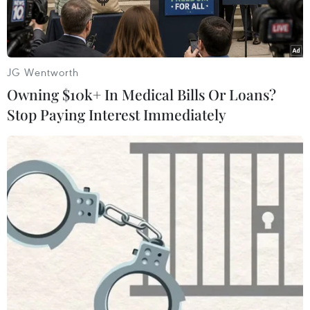
JG Wentworth
Owning $10k+ In Medical Bills Or Loans?
Stop Paying Interest Immediately
(Ảnh minh họa. Nguồn: Yonhap)
Các nhà nghiên cứu Mỹ ngày 4/6 cho biết Triều
Tiên dường như đã đưa tàu khu trục lớp Choe
Hyun trở lại vị trí thẳng đứng.
Theo thông tin do chương trình 38 độ Bắc
chuyên nghiên cứu về Triều Tiên cung cấp, ảnh
vệ tinh thương mại chụp ngày 2/6 cho thấy con