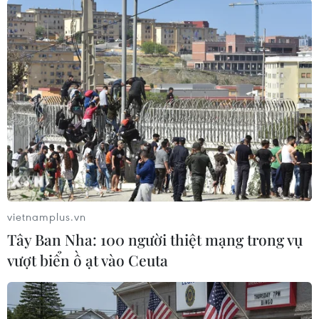
#sự cố tàu khu trục Triều Tiên
#tàu khu trục Triều Tiền
#Triều Tiên
Triều Tiên
Theo dõi VietnamPlus
vietnamplus.vn
Tây Ban Nha: 100 người thiệt mạng trong vụ
vượt biển ồ ạt vào Ceuta
TIN LIÊN QUAN