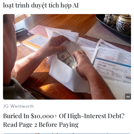
loạt trình duyệt tích hợp AI
Jong-un, sự cố trong buổi lễ hạ
thủy tàu khu trục 5.000 tấn tại
Xưởng đóng tàu Chongjin ở tỉnh
Bắc Hamgyong là “hành vi phạm
tội” không thể chấp nhận được.
(TTXVN/Vietnam+)
JG Wentworth
Buried In $10,000+ Of High-Interest Debt?
Read Page 2 Before Paying