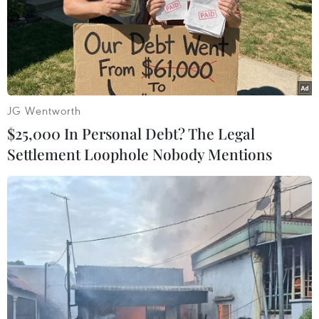
25/05/2025 01:23
Truyền thông nhà nước Triều Tiên sáng sớm ngày 25/5
đưa tin nước này đã bắt giữ 3 người liên quan đến một
sự cố trong quá trình hạ thủy một tàu chiến mới vào tuần
qua.
JG Wentworth
$25,000 In Personal Debt? The Legal
Settlement Loophole Nobody Mentions