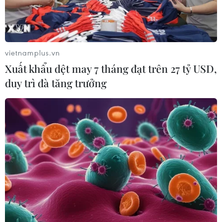
vietnamplus.vn
Xuất khẩu dệt may 7 tháng đạt trên 27 tỷ USD,
duy trì đà tăng trưởng