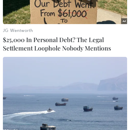
JG Wentworth
$25,000 In Personal Debt? The Legal
Settlement Loophole Nobody Mentions
Thứ trưởng Thứ nhất Bộ Ngoại giao Triều Tiên Choe Son-hui.
(Nguồn: AFP)
Thứ trưởng Thứ nhất Bộ Ngoại giao Triều Tiên
Choe Son-hui ngày 20/11 tiếp tục kêu gọi Mỹ từ
bỏ "chính sách thù địch" chống lại Bình Nhưỡng,