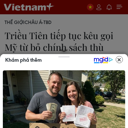
THẾ GIỚI
CHÂU Á-TBD
Triều Tiên tiếp tục kêu gọi
Mỹ từ bỏ chính sách thù
địch
Khám phá thêm
Tiến Trung
21/11/2019 00:52
Thứ trưởng Thứ nhất Bộ Ngoại giao Triều Tiên
Choe Son-hui tuyên bố: "Vấn đề hạt nhân có thể
được thảo luận trở lại khi Mỹ từ bỏ mọi chính sách
thù địch chống lại Triều Tiên."