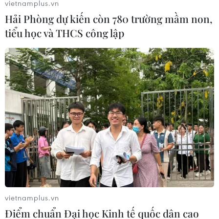
vietnamplus.vn
Hải Phòng dự kiến còn 780 trường mầm non,
tiểu học và THCS công lập
Triều Tiên từ chối để Thụy Điển làm trung
gian cho đàm phán với Mỹ
19/11/2019 08:50
Trưởng đoàn đàm phán Triều Tiên Kim Myong-gil tuyên
bố: "Tôi nghĩ Thụy Điển không cần phải nỗ lực tổ chức
đối thoại cho Triều Tiên và Mỹ nữa."
vietnamplus.vn
Điểm chuẩn Đại học Kinh tế quốc dân cao