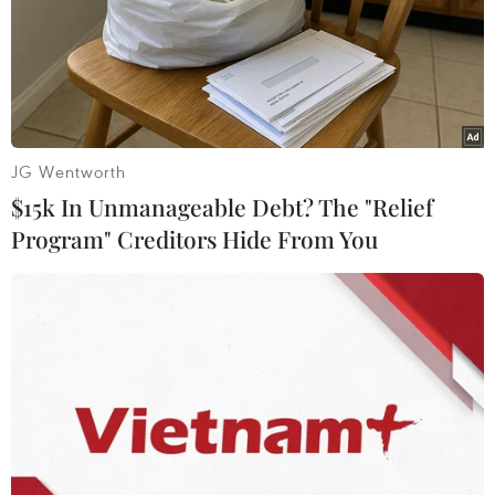
JG Wentworth
$15k In Unmanageable Debt? The "Relief
Program" Creditors Hide From You
Nhà lãnh đạo Triều Tiên nỗ lực thúc đẩy
các kế hoạch kinh tế
19/11/2019 04:07
Kể từ khi nhà lãnh đạo Kim Jong-un lên nắm quyền