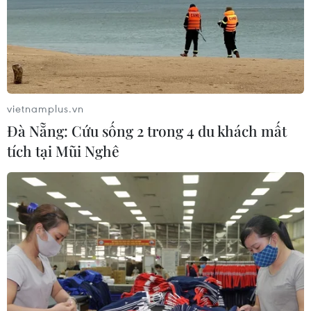
vietnamplus.vn
Đà Nẵng: Cứu sống 2 trong 4 du khách mất
tích tại Mũi Nghê