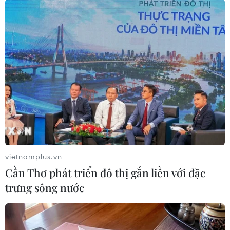
tác chặt chẽ hơn với Nga./.
(TTXVN/Vietnam+)
vietnamplus.vn
Cần Thơ phát triển đô thị gắn liền với đặc
trưng sông nước
#Thứ trưởng Thứ nhất Bộ Ngoại giao Triều Tiên Choe Son-
hui