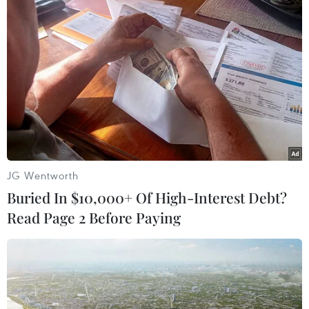
#Phi hạt nhân hóa
#Tổng thống Mỹ Donald Trump
#Nhà lãnh đạo Triều Tiên Kim Jong-un
Mỹ
Triều Tiên
Theo dõi VietnamPlus
JG Wentworth
Buried In $10,000+ Of High-Interest Debt?
Read Page 2 Before Paying
TIN LIÊN QUAN