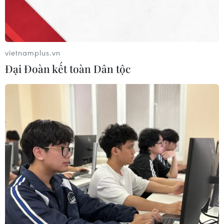
cách đây 7 năm, nền kinh tế Triều Tiên đã có sự cải
thiện đáng kể với tốc độ tăng trưởng trung bình từ 1-5%
mỗi năm.
vietnamplus.vn
Đại Đoàn kết toàn Dân tộc
Ấn Độ kêu gọi không sử dụng hay đe dọa