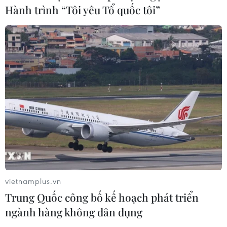
Hành trình “Tôi yêu Tổ quốc tôi”
Xem thêm
CƠ QUAN CHỦ QUẢN: THÔNG TẤN XÃ VIỆT NAM
Tổng Biên tập: TRẦN TIẾN DUẨN
Phó Tổng Biên tập: NGUYỄN THỊ TÁM, KHÚC THANH
THỦY
Sở hữu trí tuệ
Quy định sử dụng
vietnamplus.vn
RSS
Hỗ trợ
Trung Quốc công bố kế hoạch phát triển
Ngôn ngữ
TTXVN
ngành hàng không dân dụng
Dịch vụ tin
Quảng cáo