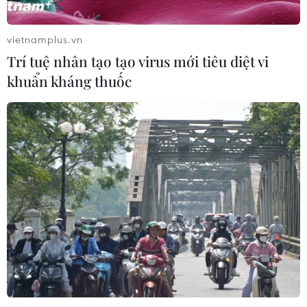
vietnamplus.vn
Trí tuệ nhân tạo tạo virus mới tiêu diệt vi
khuẩn kháng thuốc
TIN CÙNG CHUYÊN MỤC
Australia điều tra vụ hai máy bay suýt
va chạm tại sân bay Sydney
09/08/2026 07:04
Dấu mốc quan trọng đưa quan hệ
Việt Nam-New Zealand phát triển
thực chất và hiệu quả hơn
09/08/2026 02:46