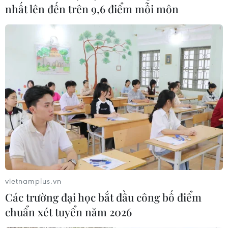
nhất lên đến trên 9,6 điểm mỗi môn
Nga kêu gọi Mỹ và Triều Tiên nối lại đối
thoại càng sớm càng tốt
20/11/2019 06:55
Thứ trưởng Ngoại giao Nga Igor Morgulov cho biết Nga
mong muốn Triều Tiên và Mỹ nối lại đối thoại càng sớm
càng tốt và chỉ thông qua đối thoại hòa bình mới giải
quyết được bất đồng.
vietnamplus.vn
Các trường đại học bắt đầu công bố điểm
chuẩn xét tuyển năm 2026