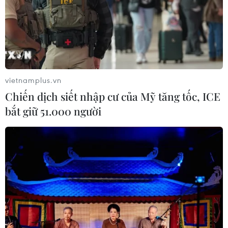
07/08/2026 01:27
Ấn Độ thử thành công tên lửa đạn
đạo Agni-4, tầm bắn 4.000 km
06/08/2026 23:17
vietnamplus.vn
Chiến dịch siết nhập cư của Mỹ tăng tốc, ICE
bắt giữ 51.000 người
Hàn Quốc tái khẳng định mục tiêu
chung sống hòa bình với Triều Tiên
06/08/2026 15:33
Lở đất tại Philippines khiến ít nhất 4
người thiệt mạng
06/08/2026 15:06