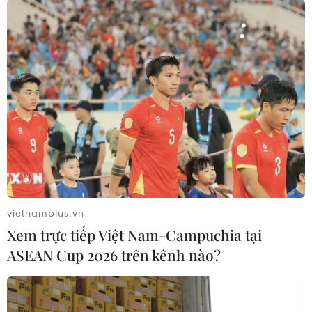
05/08/2026 13:30
Hơn 100 người thiệt mạng trong mùa
mưa khốc liệt ở Ấn Độ
05/08/2026 09:39
Trung Quốc phóng thành công hai
vệ tinh siêu phổ Đông Phương Huệ
Nhãn
vietnamplus.vn
05/08/2026 07:16
Xem trực tiếp Việt Nam-Campuchia tại
ASEAN Cup 2026 trên kênh nào?
Trung Quốc: Cảnh sát Hong Kong,
Macau triệt phá vụ lừa đảo đầu tư
Fun Coffee