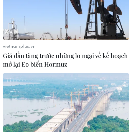
ASC 2026: Tiếp lửa đam mê khoa học
cho thế hệ trẻ Việt Nam
04/08/2026 14:08
vietnamplus.vn
Giá dầu tăng trước những lo ngại về kế hoạch
Xem thêm
mở lại Eo biển Hormuz
CƠ QUAN CHỦ QUẢN: THÔNG TẤN XÃ VIỆT NAM
Tổng Biên tập: TRẦN TIẾN DUẨN
Phó Tổng Biên tập: NGUYỄN THỊ TÁM, KHÚC THANH
THỦY