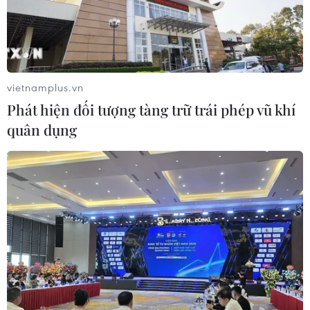
Cựu Đại sứ Australia: Tầm nhìn hợp
tác mới cho quan hệ Việt Nam-
Australia
07/08/2026 05:00
vietnamplus.vn
Phát hiện đối tượng tàng trữ trái phép vũ khí
Hãng hàng không Air Premia của
quân dụng
Hàn Quốc nối lại đường bay
Incheon-TP Hồ Chí Minh
07/08/2026 04:28
Mở ra giai đoạn triển khai thực chất
quan hệ giữa Việt Nam và Australia
07/08/2026 01:27