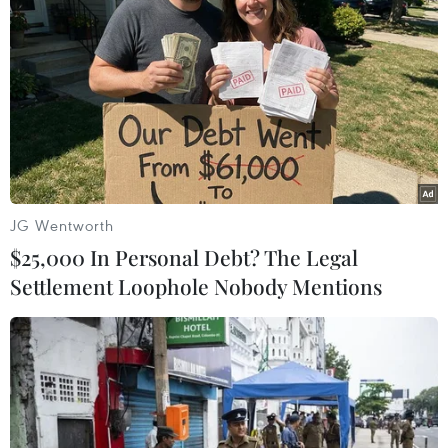
#Trung Quốc
#Sách trắng quốc phòng
#Vũ khí
Anh
Trung Quốc
Theo dõi VietnamPlus
JG Wentworth
$25,000 In Personal Debt? The Legal
Settlement Loophole Nobody Mentions
TIN CÙNG CHUYÊN MỤC
Cần Thơ thúc đẩy hợp tác du lịch với
đối tác Hàn Quốc
07/08/2026 12:46