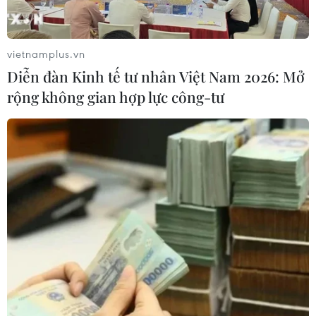
Ấn Độ thử thành công tên lửa đạn
đạo Agni-4, tầm bắn 4.000 km
06/08/2026 23:17
vietnamplus.vn
Diễn đàn Kinh tế tư nhân Việt Nam 2026: Mở
rộng không gian hợp lực công-tư
Hàn Quốc tái khẳng định mục tiêu
chung sống hòa bình với Triều Tiên
06/08/2026 15:33
Lở đất tại Philippines khiến ít nhất 4
người thiệt mạng
06/08/2026 15:06
Trung Quốc thử nghiệm tuyến tàu