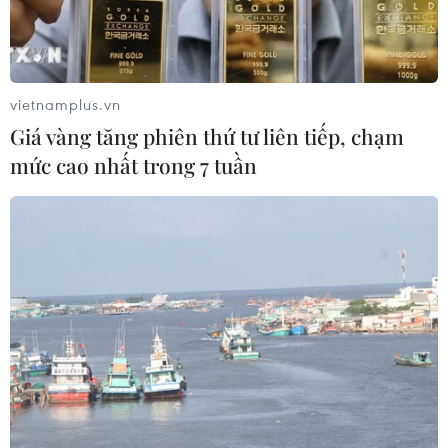
vietnamplus.vn
Giá vàng tăng phiên thứ tư liên tiếp, chạm
mức cao nhất trong 7 tuần
Đội tuyển U22 Việt Nam tự tin giành trọn 3 điểm trước Brunei
trong trận đấu khai mạc SEA Games 30. (Ảnh: Hoàng
Linh/TTXVN)
Chiều 24/11, buổi tập cuối cùng của đội tuyển
U22 Việt Nam trước ngày khai mạc SEA Games