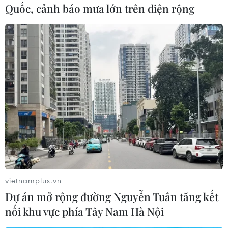
những cầu thủ như Hoàng Đức, Hà Đức Chính
Quốc, cảnh báo mưa lớn trên diện rộng
hay thủ môn Tiến Dũng sẽ có cơ hội ra sân ngay
từ đầu.
vietnamplus.vn
Dự án mở rộng đường Nguyễn Tuân tăng kết
Huấn luyện viên Park Hang Seo cho biết sẽ không đưa ra sân
đội hình mạnh nhất trong trận gặp Brunei. (Ảnh: Hoàng Linh)
nối khu vực phía Tây Nam Hà Nội