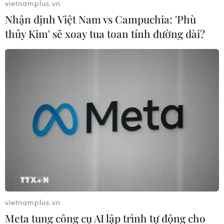
vietnamplus.vn
Huấn luyện viên Park Hang-seo khẳng định U22 Việt
Nhận định Việt Nam vs Campuchia: 'Phù
Nam sẽ cố gắng làm tốt nhất những gì có thể trong từng
thủy Kim' sẽ xoay tua toan tính đường dài?
trận đấu một tại SEA Games 30, diễn ra ở Philippines.
vietnamplus.vn
Meta tung công cụ AI lập trình tự động cho