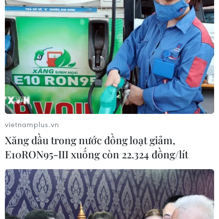
(TTXVN/Vietnam+)
vietnamplus.vn
Xăng dầu trong nước đồng loạt giảm,
E10RON95-III xuống còn 22.324 đồng/lít
#Park Hang Seo
#SEA Games 30
#U22 Việt Nam
#Huy chương vàng Sea Games
#Họp báo
Brunei