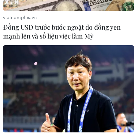
đội có được thể trạng, tâm lý tốt nhất.
vietnamplus.vn
Đồng USD trước bước ngoặt do đồng yen
mạnh lên và số liệu việc làm Mỹ
SEA Games 30: HLV Park Hang-seo khẳng
định sẽ chiến đấu từng trận một
24/11/2019 07:34