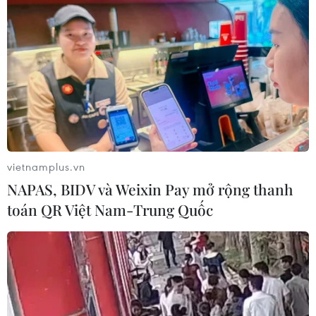
ASEAN Cup 2026: Indonesia tổn thất
lực lượng trước trận quyết đấu tuyển
Việt Nam
03/08/2026 07:21
Làn sóng phản đối lan khắp châu Âu,
FIFA đối diện yêu cầu cải tổ
03/08/2026 05:01
vietnamplus.vn
NAPAS, BIDV và Weixin Pay mở rộng thanh
toán QR Việt Nam-Trung Quốc
Nhận định Campuchia vs
Timor Leste: Trận chiến vì 3 điểm
danh dự cho "Các chiến binh
Angkor"
03/08/2026 03:30