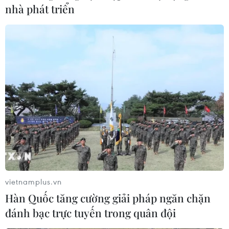
HLV Park Hang-seo: 'U22 Việt Nam cần
nhà phát triển
tính toán thông minh ở SEA Games'
24/11/2019 08:21
Huấn luyện viên người Hàn Quốc chia sẻ rằng U22 Việt
Nam cần toan tính nhiều, thậm chí nhờ vào chỉ số phụ
để nắm ưu thế và giành kết quả tốt nhất ở SEA Games
30 với mục tiêu giành huy chương vàng.
vietnamplus.vn
Hàn Quốc tăng cường giải pháp ngăn chặn
đánh bạc trực tuyến trong quân đội