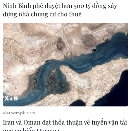
Ninh Bình phê duyệt hơn 500 tỷ đồng xây
dựng nhà chung cư cho thuê
Đội tuyển Việt Nam nhận
thưởng 2 tỷ đồng sau thắng lợi trước
Indonesia
04/08/2026 04:16
Tuyển thủ Indonesia cúi đầu thành
khẩn xin lỗi người hâm mộ xứ vạn
đảo
04/08/2026 03:17
ASEAN Cup 2026: "Chìa khóa" giúp
tuyển Việt Nam quật ngã Indonesia
vietnamplus.vn
04/08/2026 03:05
Iran và Oman đạt thỏa thuận về tuyến vận tải
qua eo biển Hormuz