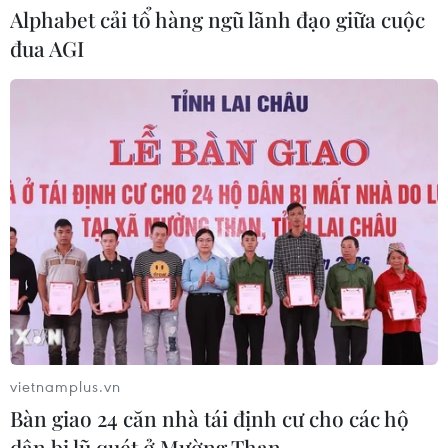
Alphabet cải tổ hàng ngũ lãnh đạo giữa cuộc
đua AGI
CƠ QUAN CHỦ QUẢN: THÔNG TẤN XÃ VIỆT NAM
Tổng Biên tập: TRẦN TIẾN DUẨN
Phó Tổng Biên tập: NGUYỄN THỊ TÁM, KHÚC THANH
THỦY
Sở hữu trí tuệ
Quy định sử dụng
RSS
Hỗ trợ
Ngôn ngữ
TTXVN
vietnamplus.vn
Dịch vụ tin
Quảng cáo
Bàn giao 24 căn nhà tái định cư cho các hộ
Liên hệ
dân bị lũ quét ở Mường Than