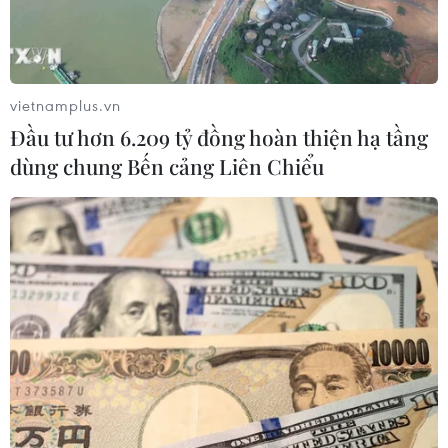
vietnamplus.vn
Đầu tư hơn 6.209 tỷ đồng hoàn thiện hạ tầng
dùng chung Bến cảng Liên Chiểu
SEA Games 30: U22 Việt Nam đổi khách
sạn, thảnh thơi chờ trận khai màn
24/11/2019 04:04
VFF đã thuê thêm một khách sạn gần sân Binan Football
để bố trí ăn nghỉ cho thầy trò huấn luyện viên Park
Hang-seo, tránh được tình trạng tắc đường, giúp toàn