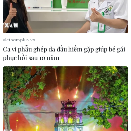
vietnamplus.vn
Ca vi phẫu ghép da đầu hiếm gặp giúp bé gái
phục hồi sau 10 năm