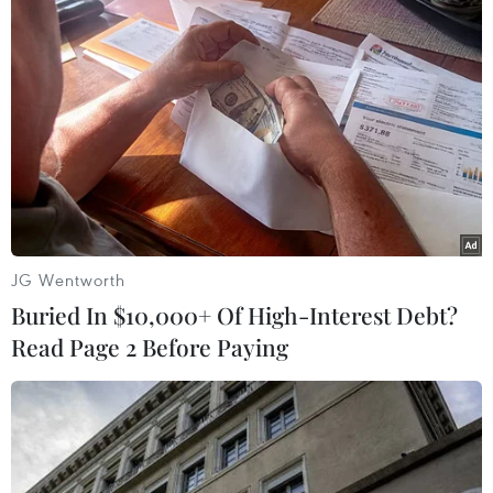
EU gia hạn trừng phạt kinh tế đối với Syria
thêm một năm
29/05/2014 15:02
Liên minh châu Âu sẽ cấm vận dầu mỏ của Syria và
phong tỏa tài sản của những cá nhân có liên quan đến
JG Wentworth
Tổng thống nước này Bashar al-Assad.
Buried In $10,000+ Of High-Interest Debt?
Read Page 2 Before Paying