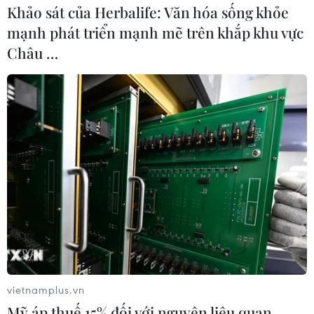
Khảo sát của Herbalife: Văn hóa sống khỏe
mạnh phát triển mạnh mẽ trên khắp khu vực
Châu …
vietnamplus.vn
Mỹ áp thuế 15% đối với nguyên liệu quan