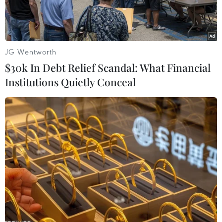
JG Wentworth
$30k In Debt Relief Scandal: What Financial
Institutions Quietly Conceal
Cảnh đổ nát ở Aleppo, Syria. (Nguồn: AP)
AP đưa tin, với 116 phiếu thuận, 15 phiếu chống
và 49 phiếu trắng, ủy ban nhân quyền của Đại
hội đồng Liên hợp quốc ngày 15/11 đã thông
qua một nghị quyết lên án mạnh mẽ việc gia
tăng các vụ tấn công gần đây tại Aleppo (Syria)
và tình trạng bạo lực tiếp diễn do Chính phủ