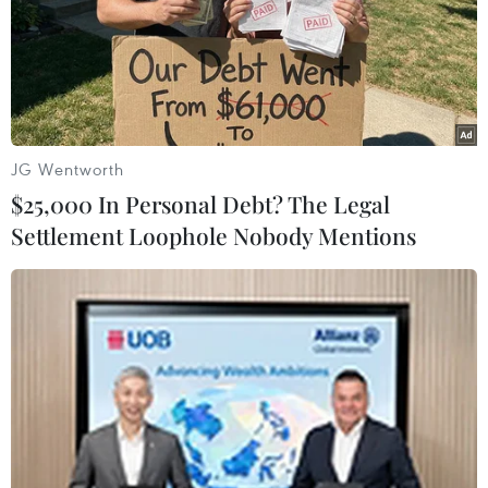
JG Wentworth
$25,000 In Personal Debt? The Legal
Settlement Loophole Nobody Mentions
EU mở rộng danh sách trừng phạt chính
quyền của Tổng thống Syria
14/11/2016 15:10
EU đã mở rộng các biện pháp trừng phạt Syria, đưa 17
bộ trưởng của chính quyền Damascus và lãnh đạo
Ngân hàng Trung ương Syria vào danh sách cấm nhập