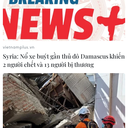
trẻ em thiệt mạng trong 300 ngày
qua
06/08/2026 22:56
Iran và Oman thống nhất mở lại eo
biển Hormuz trong 60 ngày
vietnamplus.vn
06/08/2026 12:25
Syria: Nổ xe buýt gần thủ đô Damascus khiến
2 người chết và 13 người bị thương
Israel thử nghiệm tên lửa Arrow giữa
lúc căng thẳng khu vực leo thang
06/08/2026 11:17
Iran cảnh báo đáp trả nhằm vào hạ
tầng năng lượng khu vực nếu bị tấn