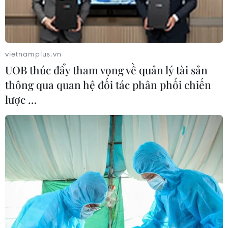
cảnh và đóng băng tài sản.
vietnamplus.vn
UOB thúc đẩy tham vọng về quản lý tài sản
thông qua quan hệ đối tác phân phối chiến
lược …
Hạ viện Mỹ gia hạn các biện pháp trừng
phạt Iran và Syria