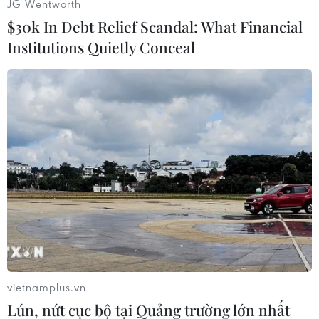
JG Wentworth
kết quả hòa 0-0.
$30k In Debt Relief Scandal: What Financial
Institutions Quietly Conceal
Arsenal đã có hiệp 1 khá bế tắc.
vietnamplus.vn
Ngay khi bước sang hiệp 2, Arsenal đã chủ động
Lún, nứt cục bộ tại Quảng trường lớn nhất