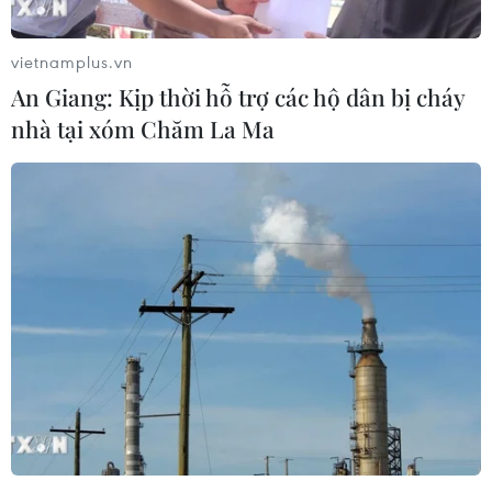
vietnamplus.vn
Công Phượng gặp thử thách lớn
An Giang: Kịp thời hỗ trợ các hộ dân bị cháy
trong ngày tái xuất V-League 2026/27
nhà tại xóm Chăm La Ma
06/08/2026 11:49
Nhận định Việt Nam vs
Campuchia: Vì sao thầy trò HLV Kim
Sang-sik cần giành ngôi đầu bảng?
06/08/2026 11:05
Nhận định Việt Nam vs Campuchia:
'Phù thủy Kim' sẽ xoay tua toan tính
đường dài?
06/08/2026 08:25