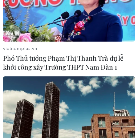
Tổng Biên tập: TRẦN TIẾN DUẨN
Phó Tổng Biên tập: NGUYỄN THỊ TÁM, KHÚC THANH
THỦY
Sở hữu trí tuệ
Quy định sử dụng
vietnamplus.vn
RSS
Hỗ trợ
Phó Thủ tướng Phạm Thị Thanh Trà dự lễ
Ngôn ngữ
TTXVN
khởi công xây Trường THPT Nam Đàn 1
Dịch vụ tin
Quảng cáo
Liên hệ
Giấy phép số: 1374/GP-BTTTT do Bộ Thông tin và Truyền thông
cấp ngày 11/9/2008.
Quảng cáo: Phó TBT Nguyễn Thị Tám: 093.5958688, Email:
tamvna@gmail.com