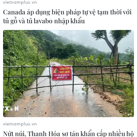
vietnamplus.vn
Canada áp dụng biện pháp tự vệ tạm thời với
BSR phối trộn thành công dầu Diesel
tủ gỗ và tủ lavabo nhập khẩu
sinh học B5 và B10
07/08/2026 05:02
Cà Mau quảng bá thương hiệu, kết
nối đầu tư, đưa ngành tôm phát triển
bền vững
07/08/2026 03:04
Giá vàng trong nước giảm nhẹ,
thương hiệu SJC lùi về ngưỡng 142,2
triệu đồng
vietnamplus.vn
07/08/2026 02:21
Nứt núi, Thanh Hóa sơ tán khẩn cấp nhiều hộ