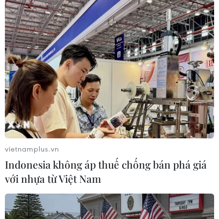
#Giá vàng
#SJC
#Bảo Tín Minh Châu
#Giao dịch vàng
Theo dõi VietnamPlus
vietnamplus.vn
Indonesia không áp thuế chống bán phá giá
với nhựa từ Việt Nam
TIN CÙNG CHUYÊN MỤC