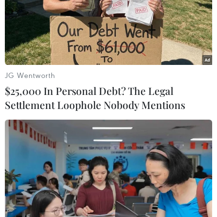
sầu riêng
07/08/2026 10:27
Giá dầu tăng trước những lo ngại về
kế hoạch mở lại Eo biển Hormuz
JG Wentworth
07/08/2026 08:58
$25,000 In Personal Debt? The Legal
Settlement Loophole Nobody Mentions
Nhà đầu tư Anh đề xuất siêu dự án Tổ
hợp cảng biển 18 tỷ USD tại Quảng
Ninh
07/08/2026 08:33
Canh tác biển - động lực mới cho
kinh tế biển Việt Nam