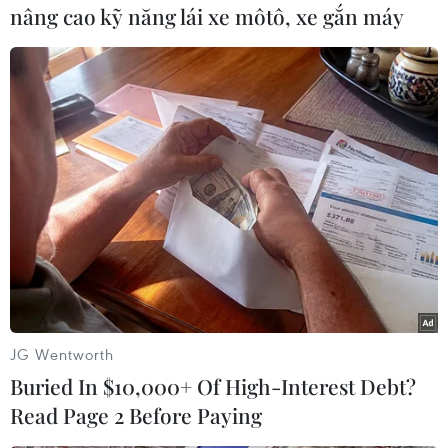
nâng cao kỹ năng lái xe môtô, xe gắn máy
Ở mức giá ngày hôm nay, sau khi quy đổi theo
tỷ giá ngân hàng Vietcombank thì vàng thế giới
tương đương 42,2 triệu đồng/lượng, thấp hơn
trong nước 2,4 triệu đồng/lượng./.
Đức Duy (Vietnam+)
JG Wentworth
Buried In $10,000+ Of High-Interest Debt?
Read Page 2 Before Paying