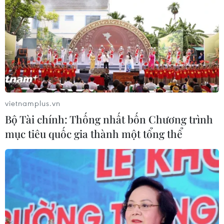
trọng trước tình hình Trung Đông
06/08/2026 09:03
Giá vàng tăng phiên thứ tư liên tiếp,
chạm mức cao nhất trong 7 tuần
06/08/2026 08:36
vietnamplus.vn
Bộ Tài chính: Thống nhất bốn Chương trình
mục tiêu quốc gia thành một tổng thể
Xem thêm
CƠ QUAN CHỦ QUẢN: THÔNG TẤN XÃ VIỆT NAM