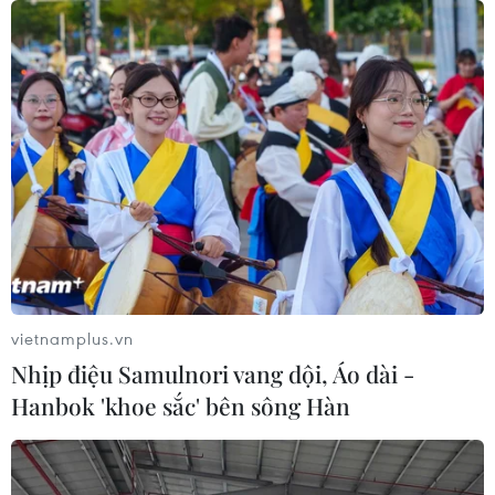
kết nối"
06/08/2026 13:24
Thủ tướng Lê Minh Hưng tiếp Đại sứ
Malaysia đến chào từ biệt kết thúc
nhiệm kỳ
06/08/2026 13:23
Chủ tịch Quốc hội Trần Thanh Mẫn
tiếp Đại sứ Malaysia Tan Yang Thai
chào từ biệt
vietnamplus.vn
06/08/2026 12:23
Nhịp điệu Samulnori vang dội, Áo dài -
Hanbok 'khoe sắc' bên sông Hàn
Bộ trưởng Bộ Quốc phòng Malaysia
thăm chính thức Việt Nam
06/08/2026 05:34