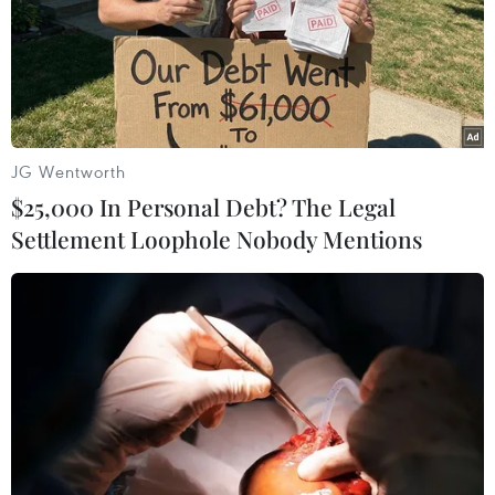
Cộng đồng ASEAN
Xây dựng Cộng đồng ASEAN tự cường, sáng
tạo, lấy người dân làm trung tâm
JG Wentworth
Nâng cao nhận thức về vai trò chủ động, tích
$25,000 In Personal Debt? The Legal
cực của Việt Nam trong ASEAN
Settlement Loophole Nobody Mentions
Hợp tác chia sẻ dữ liệu - động lực tăng trưởng
mới của ASEAN
Campuchia mở rộng kết nối thanh toán QR
xuyên biên giới 5 nước ASEAN
Phát triển kinh tế số ASEAN+3 thông qua liên
kết về AI, năng lượng và thanh toán