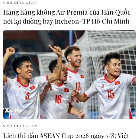
vietnamplus.vn
Hãng hàng không Air Premia của Hàn Quốc
nối lại đường bay Incheon-TP Hồ Chí Minh
Nâng cao năng lực hiệp đồng về Gìn giữ
Hòa bình cho các nước ADMM+
20/09/2023 13:43
Thông qua Chương trình Đánh giá Năng lực (CEPPP)
cho lực lượng chuẩn bị tham gia hoạt động Gìn giữ
Hòa bình, Việt Nam sẽ tăng cường hơn nữa quan hệ
hữu nghị hợp tác với các nước thành viên ADMM+.
vietnamplus.vn
Lịch thi đấu ASEAN Cup 2026 ngày 7/8: Việt