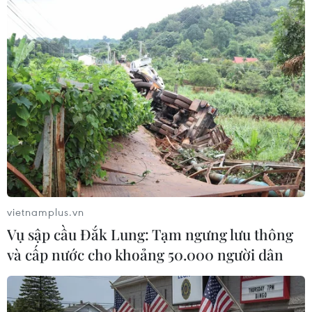
ASEAN và Mỹ sẽ có cuộc gặp không chính thức
nhằm thảo luận về việc tăng cường khả năng
của ASEAN trong việc giải quyết các mối đe dọa
đang gia tăng tại khu vực Ấn Độ Dương-Thái
Bình Dương, cũng như trao đổi quan điểm và cơ
hội hợp tác nâng cao năng lực thể chế quốc
phòng của ASEAN, mở rộng các hoạt động hợp
tác ASEAN-Mỹ, trong đó có việc tổ chức diễn tập
quân sự chung.
Nhân dịp này, các Bộ trưởng Quốc phòng
ASEAN và Nhật Bản cũng sẽ có cuộc gặp không
vietnamplus.vn
chính thức, trong đó tập trung thảo luận về tiến
Vụ sập cầu Đắk Lung: Tạm ngưng lưu thông
trình hợp tác quốc phòng giữa hai bên trong
và cấp nước cho khoảng 50.000 người dân
thời gian tới.
Đoàn đại biểu Việt Nam do Đại tướng Phan Văn
Giang, Ủy viên Bộ Chính trị, Phó Bí thư Quân ủy