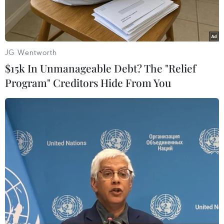
tham dự Hội nghị ADMM-17, ADMM+ lần thứ 10 ở
Indonesia.
JG Wentworth
$15k In Unmanageable Debt? The "Relief
Program" Creditors Hide From You
Đại tướng Phan Văn Giang, Ủy viên Bộ Chính trị, Phó Bí thư
Quân ủy Trung ương, Bộ trưởng Bộ Quốc phòng, tham dự Hội