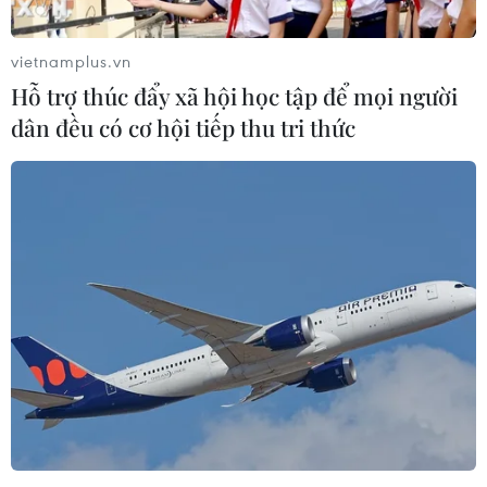
Bế mạc đánh giá năng lực Lực lượng Gìn
giữ Hòa bình của ADMM+
vietnamplus.vn
21/09/2023 12:10
Hỗ trợ thúc đẩy xã hội học tập để mọi người
Sau 9 ngày tổ chức với các hoạt động phong phú gồm
dân đều có cơ hội tiếp thu tri thức
cả huấn luyện lý thuyết và diễn tập thực hành với sự
tham gia của 18 đoàn quốc tế thuộc các quốc gia thành
viên ADMM+, CEPPP 2023 thành công tốt đẹp.