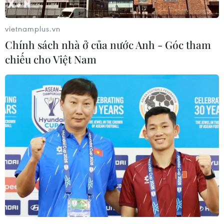
vietnamplus.vn
Chính sách nhà ở của nước Anh - Góc tham
chiếu cho Việt Nam
TIN CÙNG CHUYÊN MỤC
Thái Lan: Xả súng gây thương vong
tại trường học ở Nonthaburi
07/08/2026 05:12
Xây dựng Cộng đồng ASEAN tự