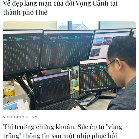
Vẻ đẹp lãng mạn của đồi Vọng Cảnh tại
cơ sở để kỳ vọng vào nền thể thao nước nhà sẽ chuyển
thành phố Huế
mình vươn ra “biển lớn” thời gian tới.
vietnamplus.vn
Thị trường chứng khoán: Sức ép từ "vùng
trũng" thông tin sau một nhịp phục hồi