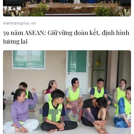
vietnamplus.vn
59 năm ASEAN: Giữ vững đoàn kết, định hình
tương lai
V.League 2021: Sài Gòn FC nhẹ nhàng vượt
qua Sông Lam Nghệ An
30/01/2021 14:55
Trận đấu thứ 2 của vòng 3 V-League 2021 diễn ra trên
sân Thống Nhất (Thành phố Hồ Chí Minh) khi Câu lạc
bộ Sài Gòn tiếp đón đội bóng xứ Nghệ theo phương
thức tổ chức không đón khán giả.