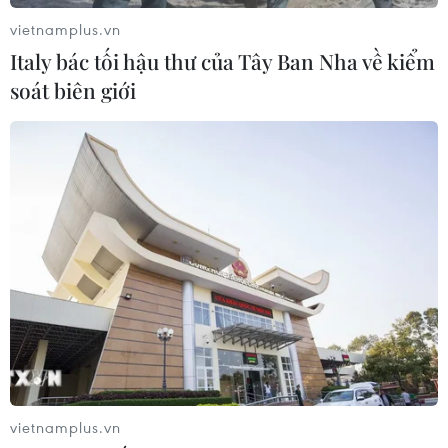
trước giờ G
vietnamplus.vn
03/08/2026 07:39
Italy bác tối hậu thư của Tây Ban Nha về kiểm
soát biên giới
ASEAN Cup 2026: Indonesia tổn thất
lực lượng trước trận quyết đấu tuyển
Việt Nam
03/08/2026 07:21
Xem thêm
CƠ QUAN CHỦ QUẢN: THÔNG TẤN XÃ VIỆT NAM
vietnamplus.vn
Tổng Biên tập: TRẦN TIẾN DUẨN