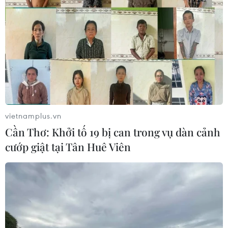
Chủ tịch Liên đoàn Bóng đá thế giới
chịu sức ép chưa từng có
06/08/2026 04:12
Futsal Việt Nam bất bại sau trận hòa
khó tin trước chủ nhà Thái Lan
06/08/2026 02:38
vietnamplus.vn
Cần Thơ: Khởi tố 19 bị can trong vụ dàn cảnh
cướp giật tại Tân Huê Viên
Toàn cảnh ASEAN Cup: Thái
Lan "thắng như chẻ tre", thách thức
tuyển Việt Nam
05/08/2026 07:15
Nhận định Philippines vs