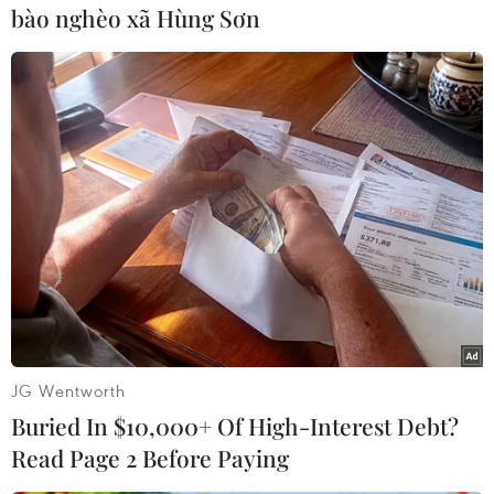
bào nghèo xã Hùng Sơn
#LS 2021
#V-League 2021
#Bóng đá Hạng Nhất quốc gia
#VPF
#Tin bóng đá
Theo dõi VietnamPlus
JG Wentworth
Buried In $10,000+ Of High-Interest Debt?
Read Page 2 Before Paying