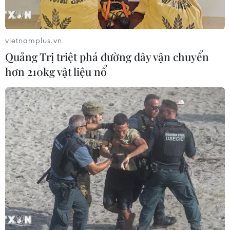
Nam khẳng định vị thế nhà vô địch
ASEAN Cup
03/08/2026 15:39
vietnamplus.vn
Quảng Trị triệt phá đường dây vận chuyển
ASEAN Cup 2026: Tuyển Việt Nam
hơn 210kg vật liệu nổ
bước vào thử thách lớn nhất
03/08/2026 13:04
Xem trực tiếp Indonesia-Việt Nam tại
ASEAN Cup 2026 trên kênh nào?
03/08/2026 09:21
Đội tuyển Việt Nam đặt mục
tiêu 3 điểm, cảnh báo Indonesia