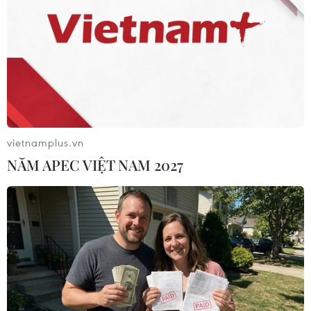
AFC Cup 2021: Hà Nội FC và Sài Gòn FC
nằm ở bảng đấu vừa sức
27/01/2021 08:41
Hai đại diện của V-League gồm Hà Nội FC và Sài Gòn
FC đều không phải gặp đối thủ quá mạnh tại vòng
bảng AFC Cup diễn ra vào tháng 6/2021.
vietnamplus.vn
NĂM APEC VIỆT NAM 2027