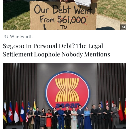
Cầu thủ V-League chấn thương có thể
JG Wentworth
nhận bảo hiểm tới 300 triệu đồng
$25,000 In Personal Debt? The Legal
28/01/2021 12:05
Settlement Loophole Nobody Mentions
Nếu gặp phải chấn thương, cầu thủ tại các giải đấu
chuyên nghiệp cao nhất Việt Nam như V-League, hạng
Nhất và cúp Quốc gia có thể được chi trả hạn mức bảo
hiểm cao nhất lên tới 300 triệu đồng.