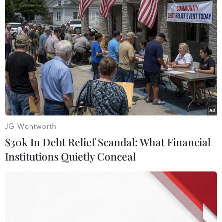
Tiền đạo Văn Quyết vừa giành giải thưởng Vận động
viên Xuất sắc nhất Toàn quốc năm 2020 do Tổng cục
Thể dục Thể thao cùng Tạp chí Thể thao Việt Nam tổ
chức bầu chọn.
JG Wentworth
$30k In Debt Relief Scandal: What Financial
Institutions Quietly Conceal