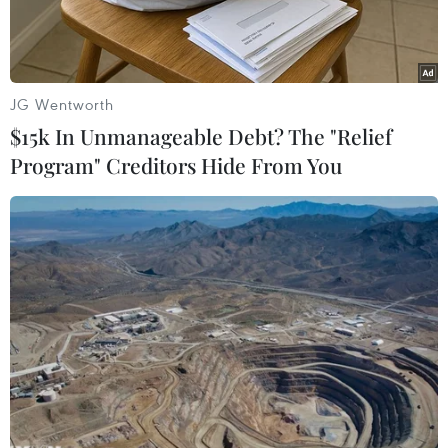
JG Wentworth
$15k In Unmanageable Debt? The "Relief
Program" Creditors Hide From You
(Ảnh minh họa: Trịnh Duy Hưng/TTXVN)
Ngày 26/2, Công ty cổ phần Bóng đá chuyên
nghiệp Việt Nam (VPF) ban hành lịch thi đấu
các vòng tiếp theo Giải Bóng đá vô địch quốc gia
- LS 2021 (V-League 2021) do phải tạm hoãn hồi