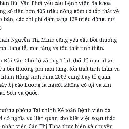
nhân Bùi Văn Phơi yêu cầu Bệnh viện đa khoa
ng số tiền hơn 406 triệu đồng gồm có tổn thất về
ơ bản, các chi phí đám tang 128 triệu đồng, nơi
.
nhân Nguyễn Thị Minh cũng yêu cầu bồi thường
hí tang lễ, mai táng và tổn thất tinh thần.
n Bùi Văn Chính) và ông Tính (bố đẻ nạn nhân
u bồi thường phí mai táng, tổn thất tinh thần và
n nhân Hằng sinh năm 2003 cũng bày tỏ quan
ày bị cáo Lương là người không có tội và xin
cáo Sơn và Quốc.
rưởng phòng Tài chính Kế toán Bệnh viện đa
i có nghĩa vụ liên quan cho biết việc soạn thảo
 nhân viên Cấn Thị Thoa thực hiện và chuyển