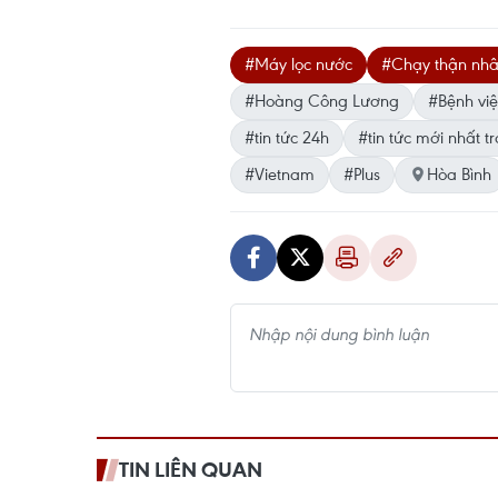
#Máy lọc nước
#Chạy thận nhâ
#Hoàng Công Lương
#Bệnh vi
#tin tức 24h
#tin tức mới nhất t
#Vietnam
#Plus
Hòa Bình
TIN LIÊN QUAN