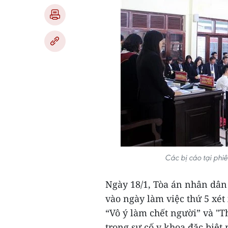
Các bị cáo tại phi
Ngày 18/1, Tòa án nhân dân
vào ngày làm việc thứ 5 xét 
“Vô ý làm chết người” và "
trong sự cố y khoa đặc biệt