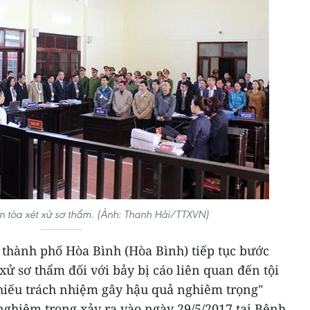
ên tòa xét xử sơ thẩm. (Ảnh: Thanh Hải/TTXVN)
 thành phố Hòa Bình (Hòa Bình) tiếp tục bước
xử sơ thẩm đối với bảy bị cáo liên quan đến tội
Thiếu trách nhiệm gây hậu quả nghiêm trọng"
 nghiêm trọng xảy ra vào ngày 29/5/2017 tại Bệnh