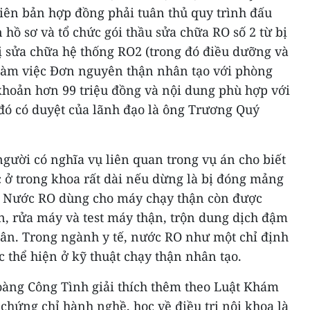
biên bản hợp đồng phải tuân thủ quy trình đấu
 hồ sơ và tổ chức gói thầu sửa chữa RO số 2 từ bị
ị sửa chữa hệ thống RO2 (trong đó điều dưỡng và
làm việc Đơn nguyên thận nhân tạo với phòng
 khoản hơn 99 triệu đồng và nội dung phù hợp với
 đó có duyệt của lãnh đạo là ông Trương Quý
gười có nghĩa vụ liên quan trong vụ án cho biết
 ở trong khoa rất dài nếu dừng là bị đóng mảng
. Nước RO dùng cho máy chạy thận còn được
n, rửa máy và test máy thận, trộn dung dịch đậm
ân. Trong ngành y tế, nước RO như một chỉ định
c thể hiện ở kỹ thuật chạy thận nhân tạo.
Hoàng Công Tình giải thích thêm theo Luật Khám
chứng chỉ hành nghề, học về điều trị nội khoa là