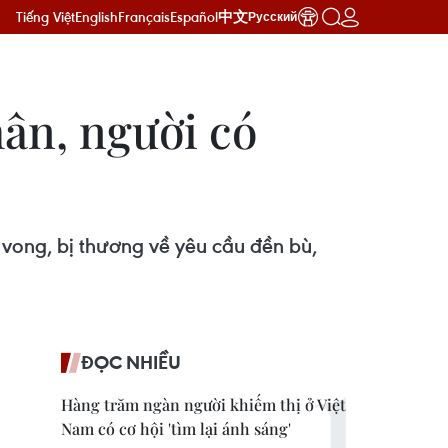
Tiếng Việt
English
Français
Español
中文
Русский
hân, người có
ử vong, bị thương về yêu cầu đền bù,
ĐỌC NHIỀU
Hàng trăm ngàn người khiếm thị ở Việt
Nam có cơ hội 'tìm lại ánh sáng'