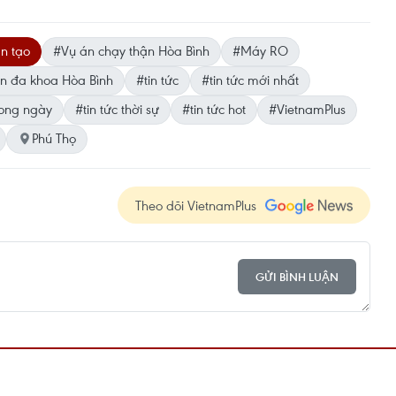
n tạo
#Vụ án chạy thận Hòa Bình
#Máy RO
ện đa khoa Hòa Bình
#tin tức
#tin tức mới nhất
rong ngày
#tin tức thời sự
#tin tức hot
#VietnamPlus
Phú Thọ
Theo dõi VietnamPlus
GỬI BÌNH LUẬN