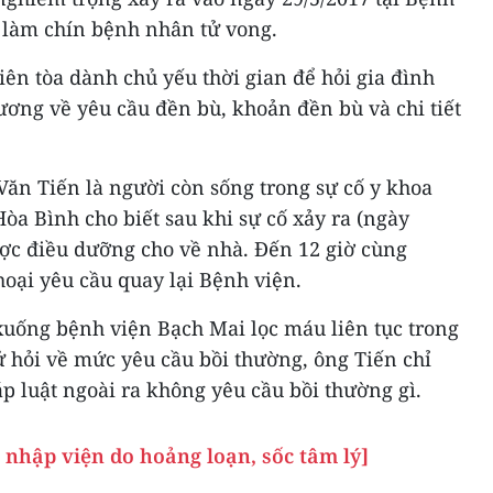
 làm chín bệnh nhân tử vong.
iên tòa dành chủ yếu thời gian để hỏi gia đình
ương về yêu cầu đền bù, khoản đền bù và chi tiết
Văn Tiến là người còn sống trong sự cố y khoa
Hòa Bình cho biết sau khi sự cố xảy ra (ngày
ược điều dưỡng cho về nhà. Đến 12 giờ cùng
oại yêu cầu quay lại Bệnh viện.
xuống bệnh viện Bạch Mai lọc máu liên tục trong
ử hỏi về mức yêu cầu bồi thường, ông Tiến chỉ
p luật ngoài ra không yêu cầu bồi thường gì.
nhập viện do hoảng loạn, sốc tâm lý]