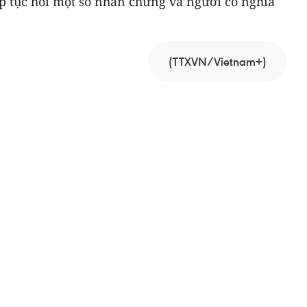
ếp tục hỏi một số nhân chứng và người có nghĩa
(TTXVN/Vietnam+)