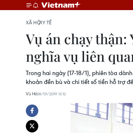
XÃ HỘI
Y TẾ
Vụ án chạy thận: 
nghĩa vụ liên qua
Trong hai ngày (17-18/1), phiên tòa dành
khoản đền bù và chi tiết số tiền hỗ trợ đ
Vũ Hà
18/01/2019 13:12