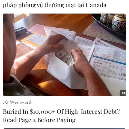
pháp phòng vệ thương mại tại Canada
(TTXVN/Vietnam+)
JG Wentworth
Buried In $10,000+ Of High-Interest Debt?
#Bộ Quốc phòng Israel
#Xuất khẩu quốc phòng
Read Page 2 Before Paying
#Hệ thống phòng không
#Xuất khẩu vũ khí
Israel