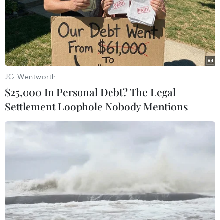
khoảng 5 tỷ euro (5,6 tỷ USD).
JG Wentworth
$25,000 In Personal Debt? The Legal
Settlement Loophole Nobody Mentions
Lãnh đạo Đức, Pháp kêu gọi giảm căng
thẳng trong vấn đề Ukraine
26/01/2022 00:21