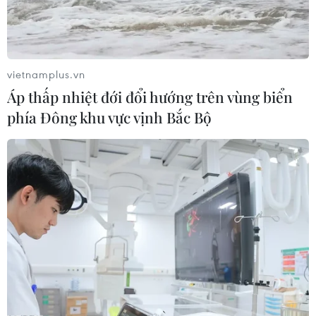
Thủ tướng Đức Olaf Scholz kêu gọi Nga giúp xoa dịu
tình hình hiện nay liên quan cuộc khủng hoảng Ukraine,
cảnh báo về những hậu quả nghiêm trọng trong trường
hợp xảy ra xung đột quân sự.
vietnamplus.vn
Áp thấp nhiệt đới đổi hướng trên vùng biển
phía Đông khu vực vịnh Bắc Bộ