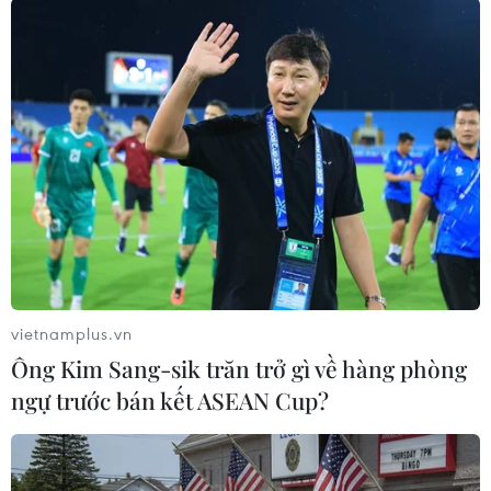
Theo dõi VietnamPlus
TIN LIÊN QUAN
vietnamplus.vn
Ông Kim Sang-sik trăn trở gì về hàng phòng
ngự trước bán kết ASEAN Cup?