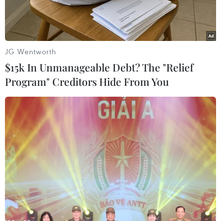
JG Wentworth
$15k In Unmanageable Debt? The "Relief
Program" Creditors Hide From You
Hệ thống phòng thủ tên lửa Vòm Sắt của Israel. (Ảnh:
AFP/TTXVN)
Bộ Quốc phòng Israel ngày 12/4 thông báo xuất
khẩu vũ khí và trang thiết bị quốc phòng của
Israel trong năm 2021 đã đạt 11,3 tỷ USD, mức