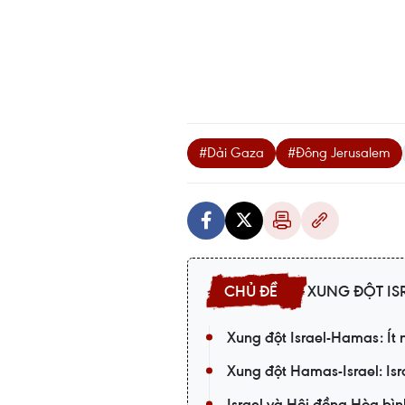
#Dải Gaza
#Đông Jerusalem
XUNG ĐỘT IS
Xung đột Israel-Hamas: Ít
Xung đột Hamas-Israel: Is
Israel và Hội đồng Hòa bìn