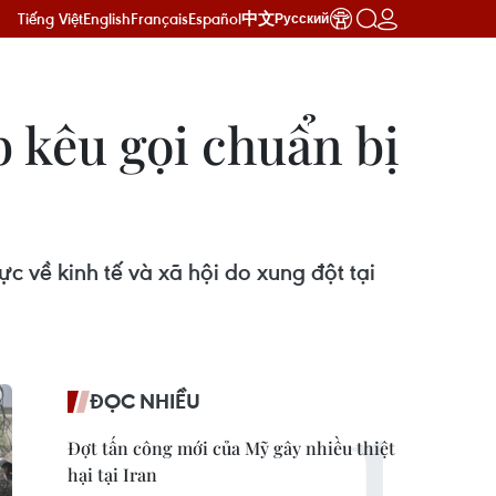
Tiếng Việt
English
Français
Español
中文
Русский
 kêu gọi chuẩn bị
 về kinh tế và xã hội do xung đột tại
ĐỌC NHIỀU
Đợt tấn công mới của Mỹ gây nhiều thiệt
hại tại Iran