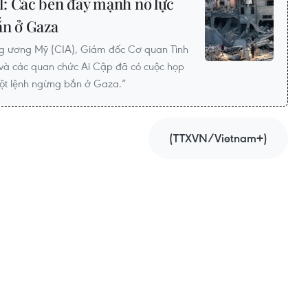
: Các bên đẩy mạnh nỗ lực
ắn ở Gaza
g ương Mỹ (CIA), Giám đốc Cơ quan Tình
 và các quan chức Ai Cập đã có cuộc họp
một lệnh ngừng bắn ở Gaza.”
(TTXVN/Vietnam+)