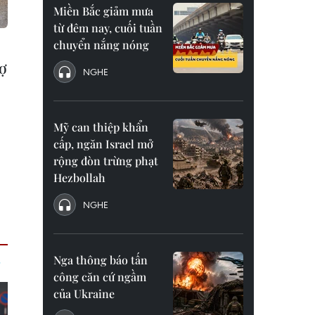
Miền Bắc giảm mưa
từ đêm nay, cuối tuần
chuyển nắng nóng
rợ
NGHE
Mỹ can thiệp khẩn
cấp, ngăn Israel mở
rộng đòn trừng phạt
Hezbollah
NGHE
Nga thông báo tấn
công căn cứ ngầm
của Ukraine