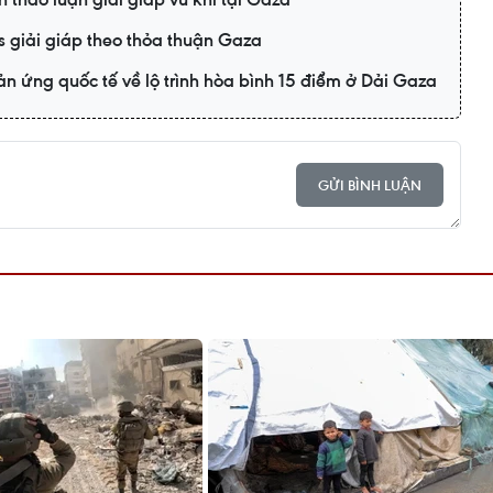
s giải giáp theo thỏa thuận Gaza
n ứng quốc tế về lộ trình hòa bình 15 điểm ở Dải Gaza
GỬI BÌNH LUẬN