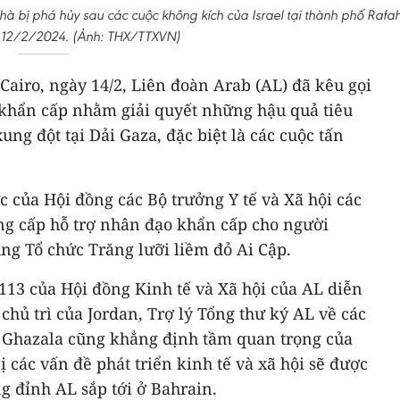
à bị phá hủy sau các cuộc không kích của Israel tại thành phố Rafah
 12/2/2024. (Ảnh: THX/TTXVN)
airo, ngày 14/2, Liên đoàn Arab (AL) đã kêu gọi
khẩn cấp nhằm giải quyết những hậu quả tiêu
xung đột tại Dải Gaza, đặc biệt là các cuộc tấn
của Hội đồng các Bộ trưởng Y tế và Xã hội các
ung cấp hỗ trợ nhân đạo khẩn cấp cho người
ùng Tổ chức Trăng lưỡi liềm đỏ Ai Cập.
 113 của Hội đồng Kinh tế và Xã hội của AL diễn
ự chủ trì của Jordan, Trợ lý Tổng thư ký AL về các
u Ghazala cũng khẳng định tầm quan trọng của
các vấn đề phát triển kinh tế và xã hội sẽ được
g đỉnh AL sắp tới ở Bahrain.