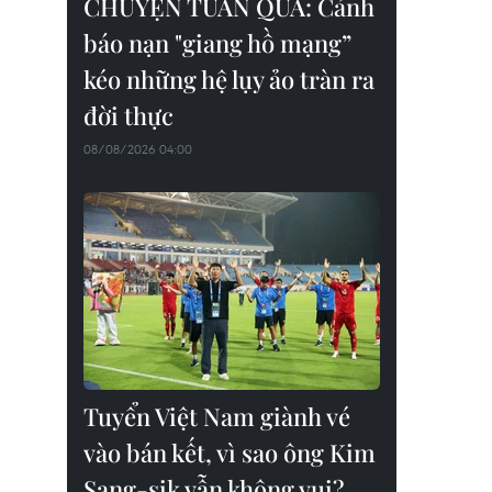
CHUYỆN TUẦN QUA: Cảnh
báo nạn "giang hồ mạng”
kéo những hệ lụy ảo tràn ra
đời thực
08/08/2026 04:00
Tuyển Việt Nam giành vé
vào bán kết, vì sao ông Kim
Sang-sik vẫn không vui?