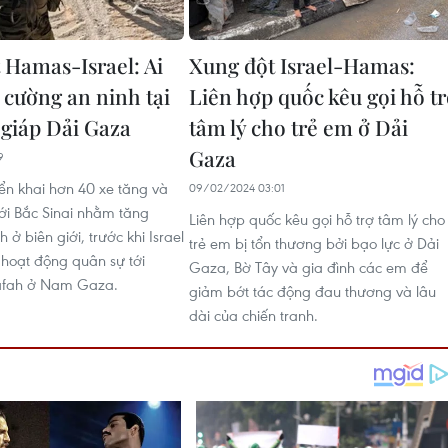
 Hamas-Israel: Ai
Xung đột Israel-Hamas:
 cường an ninh tại
Liên hợp quốc kêu gọi hỗ t
 giáp Dải Gaza
tâm lý cho trẻ em ở Dải
Gaza
9
iển khai hơn 40 xe tăng và
09/02/2024 03:01
tới Bắc Sinai nhằm tăng
Liên hợp quốc kêu gọi hỗ trợ tâm lý cho
 ở biên giới, trước khi Israel
trẻ em bị tổn thương bởi bạo lực ở Dải
hoạt động quân sự tới
Gaza, Bờ Tây và gia đình các em để
afah ở Nam Gaza.
giảm bớt tác động đau thương và lâu
dài của chiến tranh.