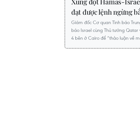
Xung đột Hamas-Israel
đạt được lệnh ngừng b
Giám đốc Cơ quan Tình báo Trun
báo Israel cùng Thủ tướng Qatar
4 bên ở Cairo để “thảo luận về 