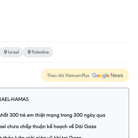
Israel
Palestine
Theo dõi VietnamPlus
RAEL-HAMAS
 nhất 300 trẻ em thiệt mạng trong 300 ngày qua
rael chưa chấp thuận kế hoạch về Dải Gaza
h thảo luận giải giáp vũ khí tại Gaza