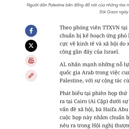
Người dân Palestine bên đống đổ nát của những tòa nh
Dải Gaza ngày
Theo phóng viên TTXVN tại C
chuẩn bị kế hoạch ứng phó 
cực về kinh tế và xã hội do 
công gần đây của Israel.
AL nhấn mạnh những nỗ lực 
quốc gia Arab trong việc c
Palestine, với sự cộng tác c
Phát biểu tại phiên họp thứ
ra tại Cairo (Ai Cập) dưới s
vấn đề xã hội, bà Haifa Ab
cuộc họp này nhằm chuẩn bị 
nêu ra trong Hội nghị thượn