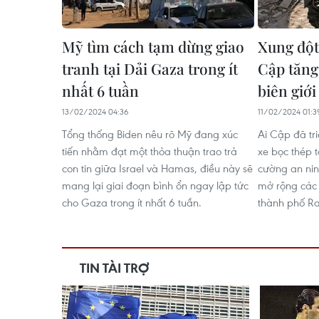
Mỹ tìm cách tạm dừng giao
Xung đột
tranh tại Dải Gaza trong ít
Cập tăng
nhất 6 tuần
biên giới
13/02/2024 04:36
11/02/2024 01:3
Tổng thống Biden nêu rõ Mỹ đang xúc
Ai Cập đã tr
tiến nhằm đạt một thỏa thuận trao trả
xe bọc thép 
con tin giữa Israel và Hamas, điều này sẽ
cường an ninh
mang lại giai đoạn bình ổn ngay lập tức
mở rộng các 
cho Gaza trong ít nhất 6 tuần.
thành phố R