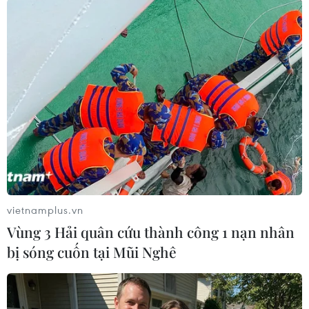
Theo dõi VietnamPlus
TIN CÙNG CHUYÊN MỤC
Chuyên gia Australia: Quan hệ Việt
Nam-Australia có độ tin cậy chính trị
cao
vietnamplus.vn
08/08/2026 05:27
Vùng 3 Hải quân cứu thành công 1 nạn nhân
bị sóng cuốn tại Mũi Nghê
Đưa quan hệ Việt Nam-Australia phát
triển sâu sắc, thực chất, hiệu quả
hơn