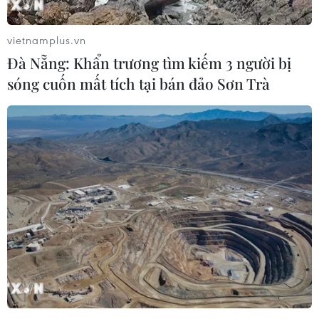
Lở đất tại Philippines khiến ít nhất 4
người thiệt mạng
vietnamplus.vn
06/08/2026 15:06
Đà Nẵng: Khẩn trương tìm kiếm 3 người bị
sóng cuốn mất tích tại bán đảo Sơn Trà
Trung Quốc thử nghiệm tuyến tàu
cao tốc xuyên vùng đất đóng băng
vĩnh cửu
06/08/2026 12:35
Trung Quốc vận hành giàn phát điện
gió nổi đầu tiên chịu được bão cấp 17
06/08/2026 11:20
Hàn Quốc xác nhận Triều Tiên