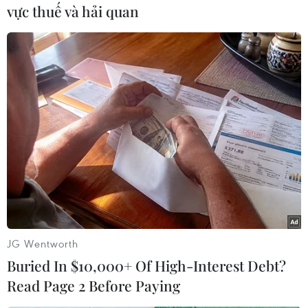
vực thuế và hải quan
#Afghanistan
#Hamid Karzai
#Taliban
#Đàm phán
#Hòa bình
#Tình báo
Hòa Bình
JG Wentworth
Phú Thọ
Afghanistan
Buried In $10,000+ Of High-Interest Debt?
Read Page 2 Before Paying