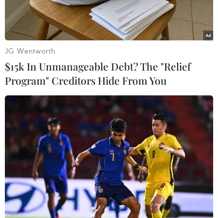
ngừng mọi cuộc đàmphán với Taliban để xem
xét lại chiến lược hòa bình và hòa giải với lực
lượngnày.
JG Wentworth
Ông cho biết Tổng thống Karzai sẽ sớm thông
$15k In Unmanageable Debt? The "Relief
báo một chiến lược mới cho cácnỗ lực hòa bình.
Program" Creditors Hide From You
Quyết định trên được đưa ra sau khi Chủ tịch
Hội đồng Hòa bình Cấp cao,ông Burhanuddin
Rabbani, người được ông Karzai chỉ định đại
diện Chính phủAfghanistan tiến hành đàm
phán với Taliban, đã bị ám sát hôm 20/9.
Giới chức Afghanistan cho rằng vụ ám sát này
do ban lãnh đạo lực lượngTaliban ở
Afghanistan (Quetta Shura), có trụ sở tại