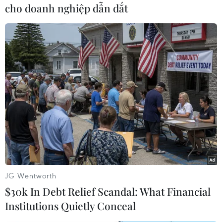
400km về phía Bắc, đã nằm dưới sự kiểm soát
cho doanh nghiệp dẫn dắt
của IS kể từ tháng 6-2014.
Các lực lượng Iraq đã mở chiến dịch quân sự
quy mô lớn từ tháng 10/2016 nhằm giành lại
quyền kiểm soát thành phố Mosul và đến tháng
1/2017 đã kiểm soát được khu vực phía Đông
thành phố.
Với sự hỗ trợ của liên minh do Mỹ đứng đầu,
nhiều tháng qua, các lực lượng Iraq đã tăng
cường tấn công nhằm giành lại Thành Cổ ở phía
Tây Mosul./.
JG Wentworth
(TTXVN/Vietnam+)
$30k In Debt Relief Scandal: What Financial
Institutions Quietly Conceal