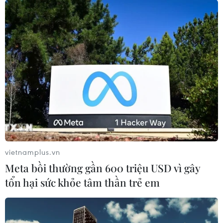
vietnamplus.vn
Meta bồi thường gần 600 triệu USD vì gây
tổn hại sức khỏe tâm thần trẻ em