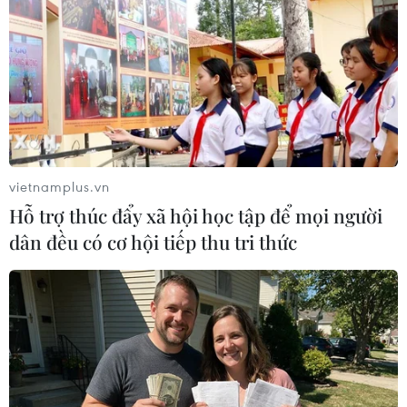
TIN LIÊN QUAN
vietnamplus.vn
Hỗ trợ thúc đẩy xã hội học tập để mọi người
dân đều có cơ hội tiếp thu tri thức
"IS thừa nhận thất bại khi phá hoại nhà
thờ Hồi giáo ở Mosul"
21/06/2017 23:21
Thủ tướng Iraq Haider al-Abadi khẳng định việc IS phá