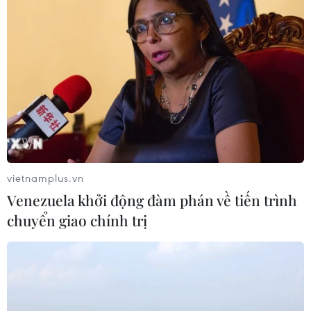
hãng hàng không Iraq
06/08/2026 03:34
Iran và Oman đạt thỏa thuận về
tuyến vận tải thương mại qua eo biển
Hormuz
05/08/2026 22:43
vietnamplus.vn
Houthi bị nghi đứng sau vụ
Venezuela khởi động đàm phán về tiến trình
tấn công đánh chìm tàu hàng Ấn Độ
chuyển giao chính trị
trên Biển Đỏ
05/08/2026 15:29
Israel và Liban không đạt tiến triển