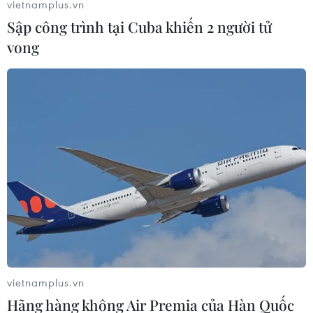
vietnamplus.vn
Sập công trình tại Cuba khiến 2 người tử
vong
Đánh bom liều chết tại Iraq làm hàng
chục người thương vong
23/06/2017 10:18
Một kẻ đánh bom liều chết đã kích hoạt đai lưng thuốc
nổ tại một thành phố ở phía Tây Iraq ngày 23/6, làm ít
nhất 8 dân thường và 1 binh sỹ thiệt mạng.
vietnamplus.vn
Hãng hàng không Air Premia của Hàn Quốc