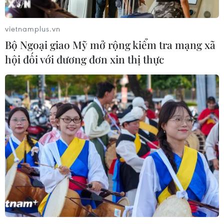
vietnamplus.vn
Bộ Ngoại giao Mỹ mở rộng kiểm tra mạng xã
hội đối với đương đơn xin thị thực
TIN CÙNG CHUYÊN MỤC
Mỹ can thiệp khẩn cấp, ngăn
Israel mở rộng đòn trừng phạt
Hezbollah
07/08/2026 02:31