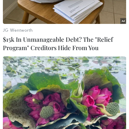
JG Wentworth
$15k In Unmanageable Debt? The "Relief
Program" Creditors Hide From You
Binh sỹ Iraq làm nhiệm vụ trong chiến dịch chống IS tại al-
Shifaa, Mosul ngày 15/6. (Nguồn: AFP/TTXVN)
Theo phóng viên TTXVN tại Cairo, ngày 26/6,
một sỹ quan cấp cao thuộc Lực lượng Đặc
nhiệm Chống Khủng bố Iraq (CTS) thông báo,
các lực lượng an ninh của nước này đã giành