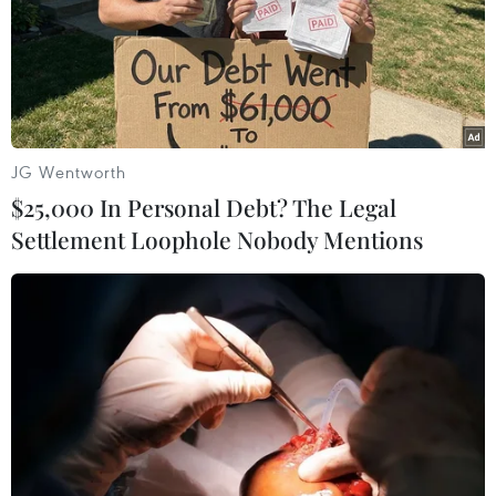
hoại một nhà thời Hồi giáo tại thành phố Mosul là sự
thừa nhận thất bại.
JG Wentworth
$25,000 In Personal Debt? The Legal
Settlement Loophole Nobody Mentions
Iraq sẽ tái thiết những di tích lịch sử sau
khi giải phóng Mosul