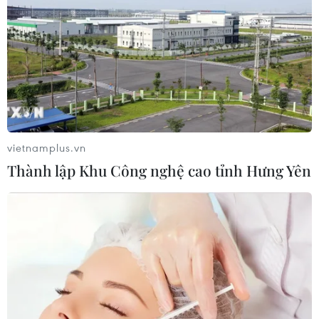
trong ngày đàm phán đầu tiên
05/08/2026 15:01
Xung đột tại Trung Đông: Tàu hàng
Ấn Độ bị đánh chìm trên Biển Đỏ
05/08/2026 04:40
vietnamplus.vn
Thành lập Khu Công nghệ cao tỉnh Hưng Yên
Israel phát triển xét nghiệm máu đơn
giản giúp phát hiện sớm ung thư
phổi
05/08/2026 03:42
Italy có thể tham gia cơ chế xác minh
giải giáp Hezbollah tại Nam Liban