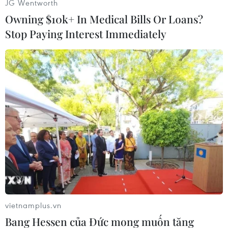
JG Wentworth
Owning $10k+ In Medical Bills Or Loans?
Stop Paying Interest Immediately
#Trung tâm thương mại
#truy quét
#điều tra viên
#khủng bố
#vũ trang
#tội phạm
Anh
Syria
vietnamplus.vn
Bang Hessen của Đức mong muốn tăng