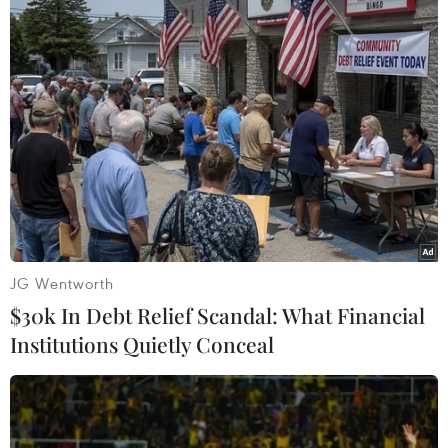
Bỉ tìm ra hướng đi mới trong điều trị
ung thư gan di căn
07/08/2026 04:05
Nga thoái vốn nhà nước khỏi Sân bay
Quốc tế Sheremetyevo
07/08/2026 00:22
JG Wentworth
$30k In Debt Relief Scandal: What Financial
Nga thông báo tấn công căn
Institutions Quietly Conceal
cứ ngầm của Ukraine
06/08/2026 16:21