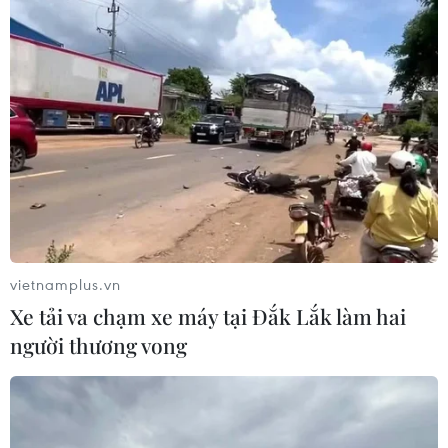
Xem thêm
CƠ QUAN CHỦ QUẢN: THÔNG TẤN XÃ VIỆT NAM
Tổng Biên tập: TRẦN TIẾN DUẨN
Phó Tổng Biên tập: NGUYỄN THỊ TÁM, KHÚC THANH
vietnamplus.vn
THỦY
Xe tải va chạm xe máy tại Đắk Lắk làm hai
người thương vong
Sở hữu trí tuệ
Quy định sử dụng
RSS
Hỗ trợ
Ngôn ngữ
TTXVN