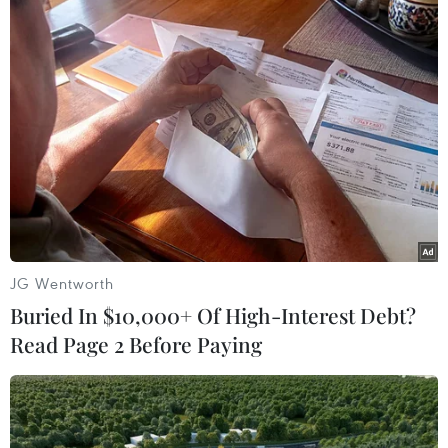
#Du lịch Australia
#Tờ 100 đôla Australia
#Chống thất thu thuế
#Ngân hàng Dự trữ Australia
JG Wentworth
#Kinh tế ngầm Australia
Australia
Buried In $10,000+ Of High-Interest Debt?
Read Page 2 Before Paying
Theo dõi VietnamPlus