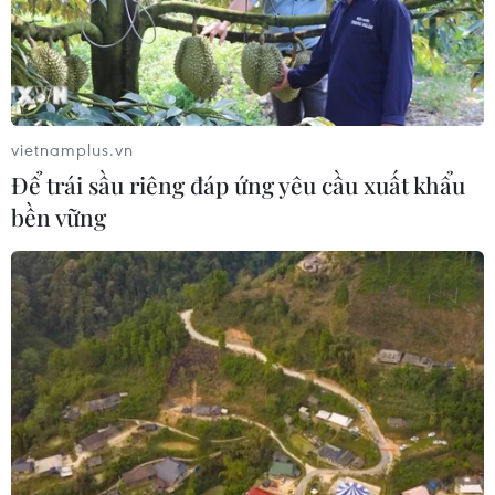
vietnamplus.vn
Để trái sầu riêng đáp ứng yêu cầu xuất khẩu
bền vững