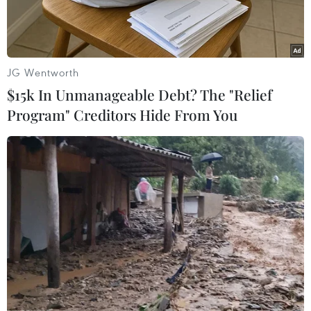
JG Wentworth
$15k In Unmanageable Debt? The "Relief
Program" Creditors Hide From You
Các tờ tiền 100 AUD. (Nguồn: millionaireonheels.com)
Chính phủ Liên bang Australia đang xem xét
một số biện pháp chấn chỉnh nền kinh tế tiền
mặt nhằm ngăn chặn tình trạng thất thu hàng tỷ
đôla Australia (AUD) do gian lận thuế và phúc
lợi, trong đó có thể hạn chế thanh toán bằng
tiền mặt và loại bỏ loại tiền giấy mệnh giá cao