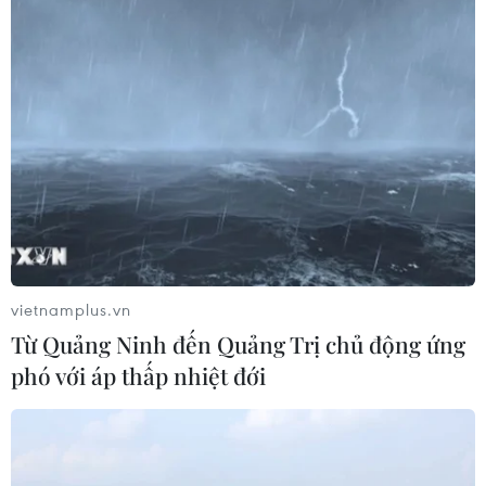
Hướng tới mục tiêu quy mô dự trữ
đạt 1% GDP vào năm 2030
06/08/2026 10:23
NAPAS, BIDV và Weixin Pay mở rộng
thanh toán QR Việt Nam-Trung
Quốc
06/08/2026 07:34
vietnamplus.vn
Từ Quảng Ninh đến Quảng Trị chủ động ứng
Làn sóng tấn công mạng nhằm vào
phó với áp thấp nhiệt đới
các quỹ đầu cơ lớn của Mỹ
06/08/2026 06:47