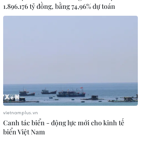
1.896.176 tỷ đồng, bằng 74,96% dự toán
04/08/2026 01:38
7 tháng năm 2026:
Tổng vốn đầu tư nước ngoài đăng ký
vào Việt Nam tăng 58%
03/08/2026 23:48
Xem thêm
vietnamplus.vn
Canh tác biển - động lực mới cho kinh tế
CƠ QUAN CHỦ QUẢN: THÔNG TẤN XÃ VIỆT NAM
biển Việt Nam
Tổng Biên tập: TRẦN TIẾN DUẨN