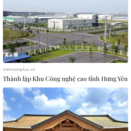
Đồng USD trước bước ngoặt do đồng
yen mạnh lên và số liệu việc làm Mỹ
06/08/2026 05:14
Lãi suất ngân hàng ngày 6/8: Kỳ hạn
3 tháng đang được mức lãi suất tối đa
06/08/2026 00:06
vietnamplus.vn
Thành lập Khu Công nghệ cao tỉnh Hưng Yên
Mỹ phát tín hiệu ủng hộ ổn định
đồng won của Hàn Quốc
05/08/2026 23:26