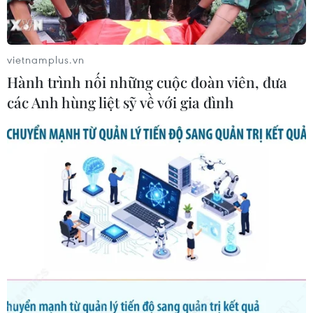
vietnamplus.vn
Hành trình nối những cuộc đoàn viên, đưa
các Anh hùng liệt sỹ về với gia đình
Australia phát hành tiền giấy có dấu hiệu
dành cho người khiếm thị
31/08/2016 04:35
Người khiếm thị ở Australia sẽ lần đầu tiên có thể nhận
biết được mệnh giá khác nhau của tiền giấy khi Ngân
hàng dự trữ Australia phát hành tiền giấy mệnh giá 5
đôla Australia mới.