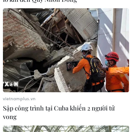
Đêm 15/9, Thượng viện Australia đã thông qua dự luật
tiết kiệm ngân sách gồm nhiều phần lên tới hơn 6 tỷ
AUD (khoảng 4,5 tỷ USD).
vietnamplus.vn
Sập công trình tại Cuba khiến 2 người tử
vong