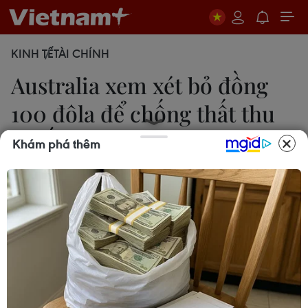
KINH TẾ
TÀI CHÍNH
Australia xem xét bỏ đồng
100 đôla để chống thất thu
thuế
Khám phá thêm
15/12/2016 03:30
Chính phủ Liên bang Australia đang xem xét hạn
chế thanh toán bằng tiền mặt và loại bỏ loại tiền
giấy mệnh giá cao nhất hiện nay là 100 đôla để
chống thất thu thuế.