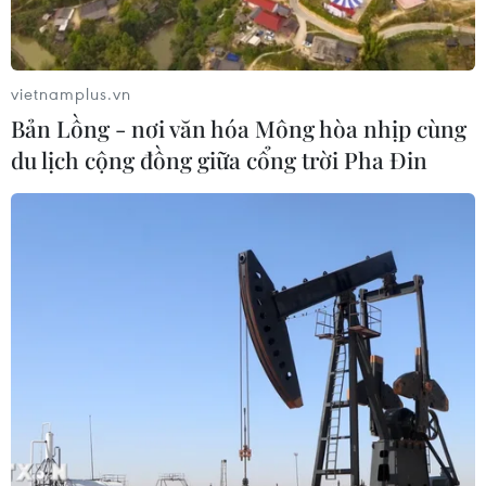
vietnamplus.vn
Bản Lồng - nơi văn hóa Mông hòa nhịp cùng
du lịch cộng đồng giữa cổng trời Pha Đin
TIN CÙNG CHUYÊN MỤC
Tháo gỡ dứt điểm vướng mắc hiện
hữu dự án Nhà máy điện hạt nhân