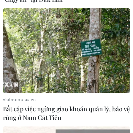
Toàn cảnh thế giới: Israel
cảnh báo trước khả năng Mỹ tấn
công toàn diện Iran
02/08/2026 04:00
Israel nâng mức cảnh báo trước khả
năng Mỹ tấn công Iran
02/08/2026 01:10
vietnamplus.vn
Xem thêm
Bất cập việc ngừng giao khoán quản lý, bảo vệ
rừng ở Nam Cát Tiên