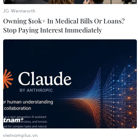
JG Wentworth
Owning $10k+ In Medical Bills Or Loans?
Stop Paying Interest Immediately
#Syria
#Liên Xô
#Kho vũ khí
#Xung đột
Ba Lan
Nga
Syria
Theo dõi VietnamPlus
vietnamplus.vn