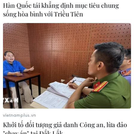
Hàn Quốc tái khẳng định mục tiêu chung
sống hòa bình với Triều Tiên
Yemen có thể trở thành mặt
trận quyết định của xung đột Mỹ-
Iran?
02/08/2026 13:33
Israel hoài nghi việc Hamas giải giáp
theo thỏa thuận Gaza
02/08/2026 13:32
Xung đột tại Trung Đông: Mỹ và
Israel nêu điều kiện tạm hoãn tấn
vietnamplus.vn
công Iran
Khởi tố đối tượng giả danh Công an, lừa đảo
02/08/2026 04:18
"chạy án" tại Đắk Lắk