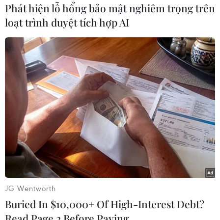
Phát hiện lỗ hổng bảo mật nghiêm trọng trên
TIN CÙNG CHUYÊN MỤC
loạt trình duyệt tích hợp AI
Iran và Oman thống nhất mở lại eo
biển Hormuz trong 60 ngày
06/08/2026 12:25
Israel thử nghiệm tên lửa Arrow giữa
lúc căng thẳng khu vực leo thang
06/08/2026 11:17
Iran cảnh báo đáp trả nhằm vào hạ
tầng năng lượng khu vực nếu bị tấn
JG Wentworth
công
Buried In $10,000+ Of High-Interest Debt?
06/08/2026 04:37
Read Page 2 Before Paying