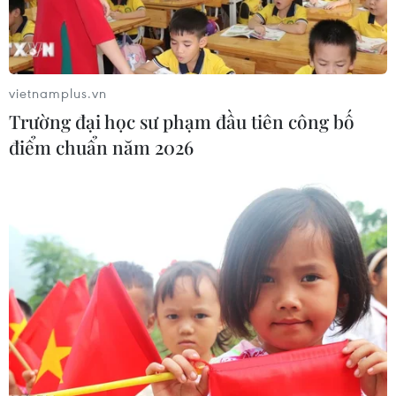
vietnamplus.vn
Trường đại học sư phạm đầu tiên công bố
điểm chuẩn năm 2026
'Hạ gục nhanh' Sassuolo, AC Milan vô địch
Serie A sau 11 năm chờ đợi
23/05/2022 00:33
Tiền đạo người Pháp Olivier Giroud đã tỏa sáng để