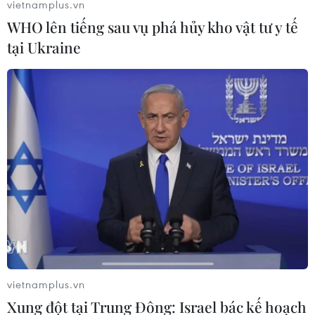
vietnamplus.vn
ngày thiếu vắng Mourinho
WHO lên tiếng sau vụ phá hủy kho vật tư y tế
02/10/2022 00:16
tại Ukraine
AS Roma đã giành trọn niềm vui tại Giuseppe Meazza
sau trận thắng 2-1 trước Inter, trong khi AC Milan có
được chiến thắng kịch tính 3-1 trước Empoli.
vietnamplus.vn
Xung đột tại Trung Đông: Israel bác kế hoạch