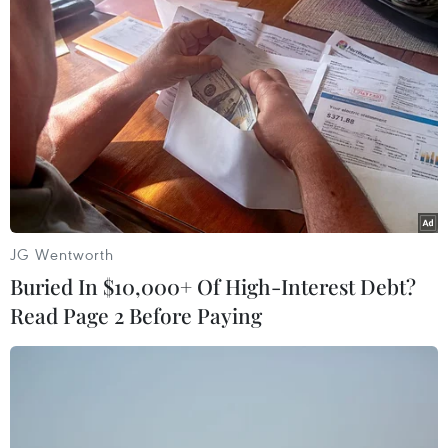
#AS Roma
#Atalanta
#Suất dự Champions League
Italy
Theo dõi VietnamPlus
JG Wentworth
Buried In $10,000+ Of High-Interest Debt?
TIN LIÊN QUAN
Read Page 2 Before Paying