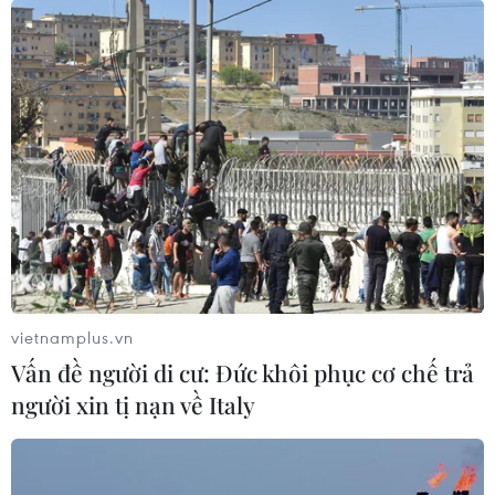
vietnamplus.vn
Vấn đề người di cư: Đức khôi phục cơ chế trả
người xin tị nạn về Italy