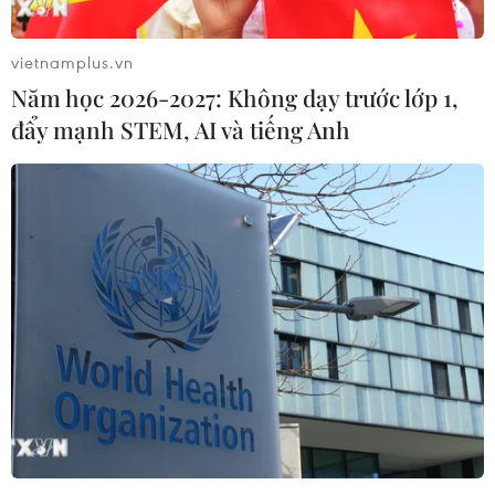
giúp AC Milan "hạ gục nhanh" Sassuolo trong trận quyết
định để giành chức vô địch Serie A sau 11 năm dài chờ
vietnamplus.vn
đợi.
Năm học 2026-2027: Không dạy trước lớp 1,
đẩy mạnh STEM, AI và tiếng Anh
AS Roma ngược dòng đánh bại Inter trong