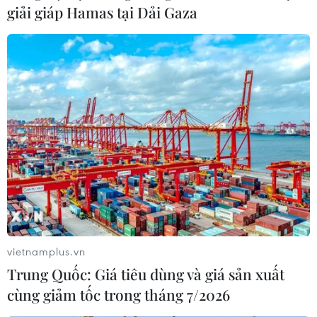
giải giáp Hamas tại Dải Gaza
HLV Jose Mourinho: 'Ông vua đấu
cúp' chinh phạt các giải châu Âu
21/04/2023 10:32
"Người Đặc Biệt" tiếp tục thể hiện cái duyên của mình
với những giải đấu cấp độ châu Âu, khi đưa AS Roma
vào đến bán kết Europa League mùa giải 2022/23.
vietnamplus.vn
Trung Quốc: Giá tiêu dùng và giá sản xuất
cùng giảm tốc trong tháng 7/2026