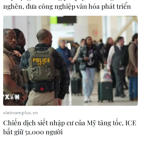
nghẽn, đưa công nghiệp văn hóa phát triển
CƠ QUAN CHỦ QUẢN: THÔNG TẤN XÃ VIỆT NAM
Tổng Biên tập: TRẦN TIẾN DUẨN
Phó Tổng Biên tập: NGUYỄN THỊ TÁM, KHÚC THANH
THỦY
Sở hữu trí tuệ
Quy định sử dụng
RSS
Hỗ trợ
vietnamplus.vn
Ngôn ngữ
TTXVN
Chiến dịch siết nhập cư của Mỹ tăng tốc, ICE
Dịch vụ tin
Quảng cáo
bắt giữ 51.000 người
Liên hệ