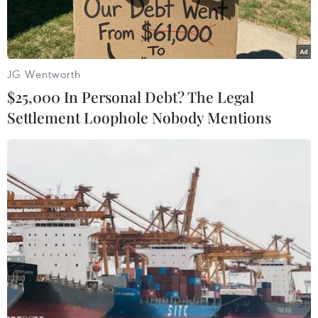
JG Wentworth
$25,000 In Personal Debt? The Legal
Settlement Loophole Nobody Mentions
Juventus xa dần cơ hội dự Champions League mùa tới.
(Nguồn: AP)
Juventus đang dần xa vời cơ hội giành suất dự
Champions League mùa tới sau khi phải nhận
án phạt trừ 10 điểm từ Liên đoàn bóng đá Italy
(FIGC).