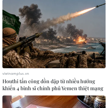
thách thức mang tên Fiorentina./.
(Vietnam+)
vietnamplus.vn
Houthi tấn công dồn dập từ nhiều hướng
khiến 4 binh sĩ chính phủ Yemen thiệt mạng
#Serie A
#Juventus
#AC Milan
#Inter Milan