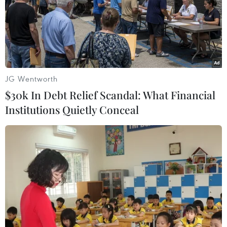
JG Wentworth
$30k In Debt Relief Scandal: What Financial
Institutions Quietly Conceal
AC Milan và Inter Milan 'bất phân thắng
bại' trên sân San Siro
08/11/2021 02:42
Với kết quả hòa 1-1 trên sân San Srio tại vòng 12, AC
Milan và Inter níu chân nhau ở vị trí thứ 2 và 3 trên bảng
xếp hạng Serie A mùa này, đứng sau Napoli.