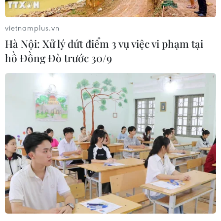
07/08/2026 00:07
vietnamplus.vn
Hà Nội: Xử lý dứt điểm 3 vụ việc vi phạm tại
Công Phượng gặp thử thách lớn
hồ Đồng Đò trước 30/9
trong ngày tái xuất V-League 2026/27
06/08/2026 11:49
Nhận định Việt Nam vs
Campuchia: Vì sao thầy trò HLV Kim
Sang-sik cần giành ngôi đầu bảng?
06/08/2026 11:05
Nhận định Việt Nam vs Campuchia:
'Phù thủy Kim' sẽ xoay tua toan tính
đường dài?