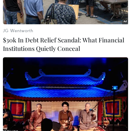
Ông Mai Bá Hùng, Phó chủ tịch Liên đoàn bóng
đá Thành phố Hồ Chí Minh chobiết, về cơ bản
huấn luyện viên họ Vương đã đồng ý về với
JG Wentworth
Thành phố Hồ Chí Minh.
$30k In Debt Relief Scandal: What Financial
Institutions Quietly Conceal
Mọi chi tiết về hợp đồng huấn luyện đã được
lãnh đạo đội bóng Thành phố HồChí Minh và
ông Vương Á Nam thảo luận và thống nhất. Đặc
biệt tiền lương của vịchuyên gia Trung Quốc là
chi tiết quan trọng nhất, được hai bên thỏa
thuận sẽgiữ kín. Bản ghi nhớ về việc ông Vương
Á Nam sẽ huấn luyện tuyển nữ Thành phố
HồChí Minh cũng đã được ký.
Những ngày vừa qua, huấn luyện viên họ