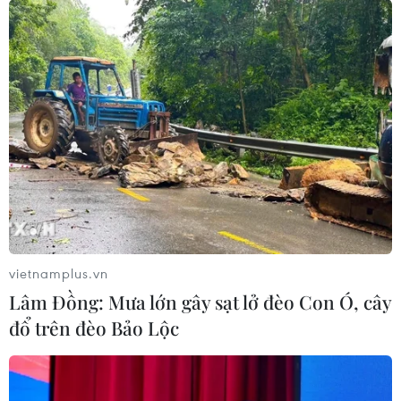
04/08/2026 04:16
Tuyển thủ Indonesia cúi đầu thành
khẩn xin lỗi người hâm mộ xứ vạn
đảo
04/08/2026 03:17
ASEAN Cup 2026: "Chìa khóa" giúp
tuyển Việt Nam quật ngã Indonesia
04/08/2026 03:05
vietnamplus.vn
Lâm Đồng: Mưa lớn gây sạt lở đèo Con Ó, cây
ASEAN Cup 2026: Đội tuyển Việt
đổ trên đèo Bảo Lộc
Nam tạo "cơn địa chấn" trên truyền
thông khu vực
04/08/2026 02:45