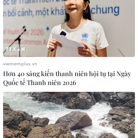
Xem trực tiếp Indonesia-Việt Nam tại
ASEAN Cup 2026 trên kênh nào?
03/08/2026 09:21
Xem thêm
vietnamplus.vn
Hơn 40 sáng kiến thanh niên hội tụ tại Ngày
Quốc tế Thanh niên 2026
CƠ QUAN CHỦ QUẢN: THÔNG TẤN XÃ VIỆT NAM
Tổng Biên tập: TRẦN TIẾN DUẨN
Phó Tổng Biên tập: NGUYỄN THỊ TÁM, KHÚC THANH
THỦY