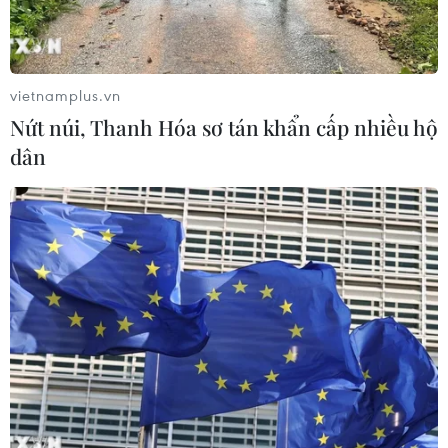
Sở hữu trí tuệ
Quy định sử dụng
RSS
Hỗ trợ
Ngôn ngữ
TTXVN
vietnamplus.vn
Dịch vụ tin
Quảng cáo
Nứt núi, Thanh Hóa sơ tán khẩn cấp nhiều hộ
Liên hệ
dân
Giấy phép số: 1374/GP-BTTTT do Bộ Thông tin và Truyền thông
cấp ngày 11/9/2008.
Quảng cáo: Phó TBT Nguyễn Thị Tám: 093.5958688, Email:
tamvna@gmail.com
Điện thoại: (024) 39411349 - (024) 39411348, Fax: (024)
39411348
Email:
vietnamplus2008@gmail.com
© Bản quyền thuộc về VietnamPlus, TTXVN. Cấm sao chép dưới