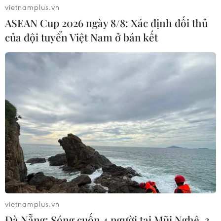
vietnamplus.vn
ASEAN Cup 2026 ngày 8/8: Xác định đối thủ
của đội tuyển Việt Nam ở bán kết
vietnamplus.vn
Đà Nẵng: Sóng cuốn 4 người tại Mũi Nghê, 3