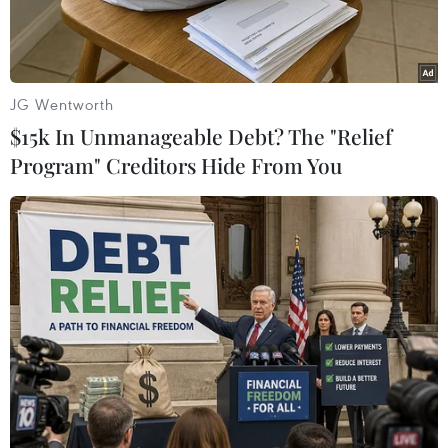
JG Wentworth
$15k In Unmanageable Debt? The "Relief
Program" Creditors Hide From You
Xe tải xếp hàng dài tại cửa khẩu biên giới Ba Lan-Ukraine ở
Dorohusk, Ba Lan. (Ảnh: AFP/TTXVN)
Ngày 27/11, các tài xế xe tải và nông dân Ba Lan
bắt đầu phong tỏa hoàn toàn Cửa khẩu Medyka,