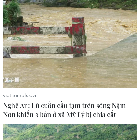
vietnamplus.vn
Nghệ An: Lũ cuốn cầu tạm trên sông Nậm
#xe tải
#ukraine
#lệnh trừng phạt
#Ukraine và EU
Nơn khiến 3 bản ở xã Mỹ Lý bị chia cắt
Ba Lan
Ukraine