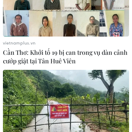
niên hạn ở Pháp
04/08/2026 01:03
Xem thêm
vietnamplus.vn
Cần Thơ: Khởi tố 19 bị can trong vụ dàn cảnh
cướp giật tại Tân Huê Viên
CƠ QUAN CHỦ QUẢN: THÔNG TẤN XÃ VIỆT NAM
Tổng Biên tập: TRẦN TIẾN DUẨN
Phó Tổng Biên tập: NGUYỄN THỊ TÁM, KHÚC THANH
THỦY