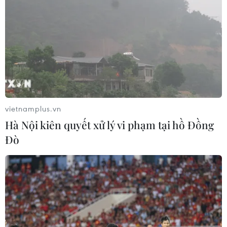
vietnamplus.vn
Hà Nội kiên quyết xử lý vi phạm tại hồ Đồng
Đò
TIN CÙNG CHUYÊN MỤC
Italy bác tối hậu thư của Tây Ban Nha
về kiểm soát biên giới
08/08/2026 07:27