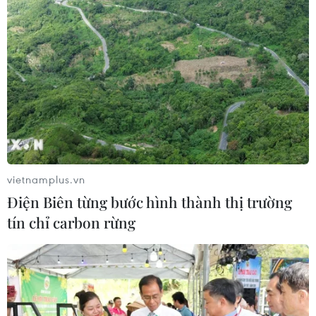
Theo dõi VietnamPlus
CĂNG THẲNG NGA-UKRAINE
Liên hợp quốc kêu gọi chấm dứt tấn công dân
thường trong xung đột Nga-Ukraine
vietnamplus.vn
Nga thông báo tấn công căn cứ ngầm
của Ukraine
Điện Biên từng bước hình thành thị trường
tín chỉ carbon rừng
NATO ưu tiên đẩy nhanh chuyển giao hệ thống
phòng không cho Ukraine
Liên hợp quốc: Xung đột Ukraine trải qua tháng
đẫm máu nhất