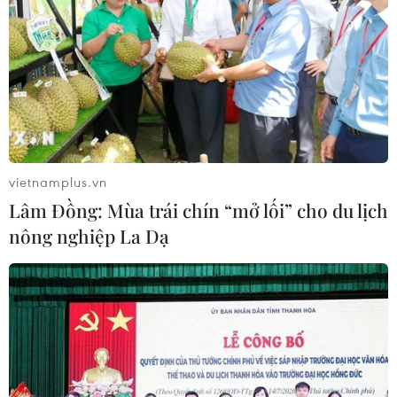
Tổng thống Nga thay đổi vị trí các chỉ
huy tại mặt trận Ukraine
TIN LIÊN QUAN
vietnamplus.vn
Lâm Đồng: Mùa trái chín “mở lối” cho du lịch
nông nghiệp La Dạ