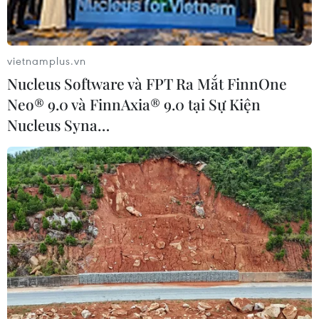
vietnamplus.vn
Nucleus Software và FPT Ra Mắt FinnOne
Neo® 9.0 và FinnAxia® 9.0 tại Sự Kiện
Nucleus Syna…
Thêm cửa khẩu biên giới Ba Lan-Ukraine
bị các tài xế xe tải phong tỏa
23/11/2023 14:45
Khoảng 1.000 xe tải đang xếp hàng dài chờ đi qua cửa
khẩu Korczowa, trong khi đó, tại cửa khẩu Dorohusk và
Hrebenne, số xe tải bị ùn ứ lần lượt là 750 và khoảng
620.