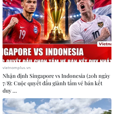
Nhiều chuyến bay tại Đức chuyển
hướng do vật thể bay gần đường
băng
05/08/2026 10:54
Dự luật trừng phạt Nga của
Mỹ có thể khiến châu Âu chịu tác
động ngược
vietnamplus.vn
05/08/2026 04:58
Nhận định Singapore vs Indonesia (20h ngày
7/8): Cuộc quyết đấu giành tấm vé bán kết
EU tuyên bố vượt qua “phép thử” an
duy …
ninh biên giới sau khủng hoảng
Ceuta
05/08/2026 00:37