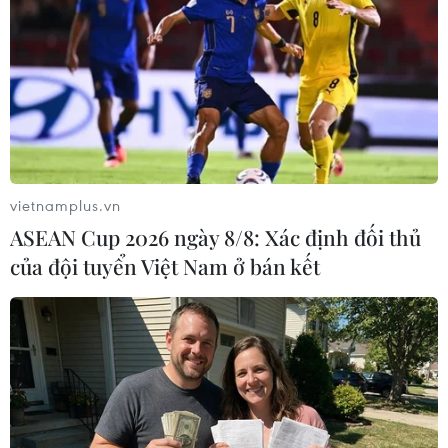
#chứng khoán Mỹ
#Tổng thống Donald Trump
Mỹ
Theo dõi VietnamPlus
vietnamplus.vn
ASEAN Cup 2026 ngày 8/8: Xác định đối thủ
của đội tuyển Việt Nam ở bán kết
TIN LIÊN QUAN