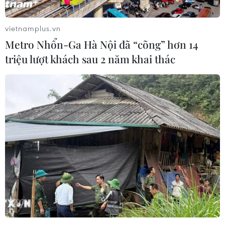
1,0%, xuống 24.156,43 điểm, còn chỉ số Shanghai
Composite trên sàn Thượng Hải giảm 0,2% xuống
vietnamplus.vn
3.987,01 điểm.
Metro Nhổn-Ga Hà Nội đã “cõng” hơn 14
triệu lượt khách sau 2 năm khai thác
Chứng khoán Mỹ giảm mạnh do lạm phát