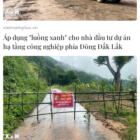
VN-Index mất hơn 13 điểm, nhà đầu
tư vẫn thận trọng trước áp lực bán
vietnamplus.vn
24/07/2026 09:35
Áp dụng "luồng xanh" cho nhà đầu tư dự án
hạ tầng công nghiệp phía Đông Đắk Lắk
Chứng khoán Âu-Mỹ chao đảo trước
cú sốc kép
24/07/2026 00:42
Xem thêm