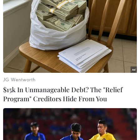
Bộ Tư lệnh Trung tâm Mỹ cho biết lực lượng nước
này đã tấn công và vô hiệu hóa một tàu chở dầu
thương mại bị cáo buộc vi phạm lệnh phong tỏa
các cảng của Iran.
(TTXVN/Vietnam+)
JG Wentworth
$15k In Unmanageable Debt? The "Relief
Program" Creditors Hide From You