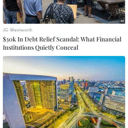
đồng loạt tăng điểm trong phiên giao dịch chiều
11/6.
JG Wentworth
$30k In Debt Relief Scandal: What Financial
Institutions Quietly Conceal
Giao dịch viên tại sàn chứng khoán New York, Mỹ. (Ảnh:
THX/TTXVN)
Thị trường chứng khoán Mỹ đồng loạt tăng