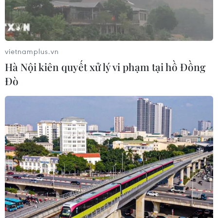
vietnamplus.vn
Hà Nội kiên quyết xử lý vi phạm tại hồ Đồng
Đò
Chứng khoán châu Á phần lớn giảm do sức
ép từ lạm phát Mỹ
11/06/2026 08:54
Tại Trung Quốc, chỉ số Hang Seng của Hong Kong giảm