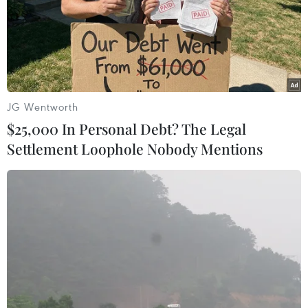
JG Wentworth
$25,000 In Personal Debt? The Legal
Settlement Loophole Nobody Mentions
Chứng khoán ngày 11/6: VN-Index giằng
co, đóng cửa sát mốc 1.800 điểm
11/06/2026 09:34
Kết thúc phiên giao dịch 11/6, VN-Index giảm 5,1 điểm
xuống 1.798,61 điểm; tổng giá trị giao dịch trên toàn thị
trường đạt khoảng 11.300 tỷ đồng; trong đó, riêng sàn
HOSE đạt hơn 10.100 tỷ đồng.