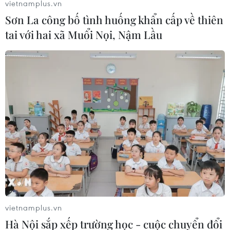
vietnamplus.vn
tăng và áp lực bán cổ phiếu công nghệ
Sơn La công bố tình huống khẩn cấp về thiên
tai với hai xã Muổi Nọi, Nậm Lầu
11/06/2026 00:26
Chứng khoán Mỹ giảm mạnh do tâm lý nhà đầu tư bị
ảnh hưởng khi lạm phát tiêu dùng của Mỹ tăng từ 3,8%
trong tháng 4 lên 4,2% trong tháng 5/2026, mức cao
nhất trong 3 năm.
vietnamplus.vn
Hà Nội sắp xếp trường học - cuộc chuyển đổi