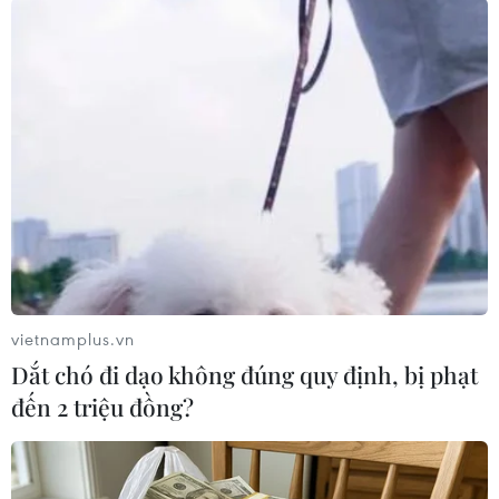
10% trong giao dịch ngoài giờ dù công bố kết
quả kinh doanh vượt kỳ vọng.
Giới đầu tư lo ngại về kế hoạch tăng mạnh chi
tiêu và huy động thêm vốn để mở rộng hạ tầng
phục vụ trí tuệ nhân tạo (AI).
Diễn biến trên diễn ra trong bối cảnh thị trường
cũng đang theo dõi các dữ liệu lạm phát mới và
triển vọng chính sách lãi suất của Cục Dự trữ
Liên bang Mỹ (Fed) trước cuộc họp chính sách
vào giữa tháng Sáu./.
vietnamplus.vn
Dắt chó đi dạo không đúng quy định, bị phạt
Mỹ tiếp tục tấn
đến 2 triệu đồng?
công tàu chở dầu bị cáo
buộc vi phạm phong tỏa
cảng Iran