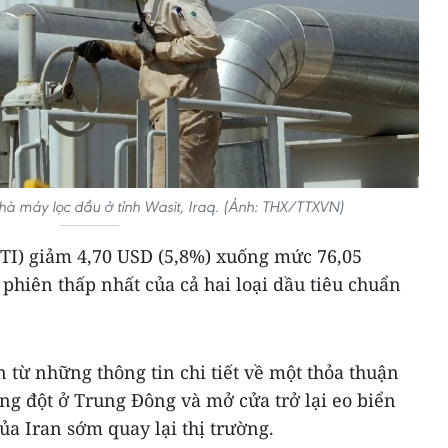
hà máy lọc dầu ở tỉnh Wasit, Iraq. (Ảnh: THX/TTXVN)
TI) giảm 4,70 USD (5,8%) xuống mức 76,05
phiên thấp nhất của cả hai loại dầu tiêu chuẩn
 từ những thông tin chi tiết về một thỏa thuận
g đột ở Trung Đông và mở cửa trở lại eo biển
a Iran sớm quay lại thị trường.