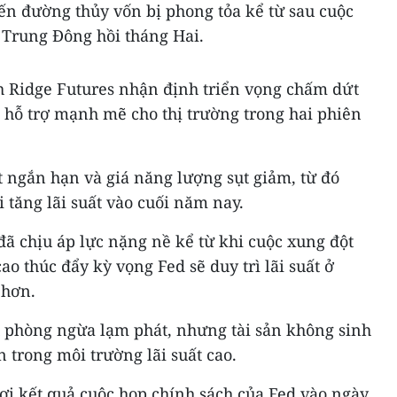
yến đường thủy vốn bị phong tỏa kể từ sau cuộc
 Trung Đông hồi tháng Hai.
gh Ridge Futures nhận định triển vọng chấm dứt
 hỗ trợ mạnh mẽ cho thị trường trong hai phiên
t ngắn hạn và giá năng lượng sụt giảm, từ đó
tăng lãi suất vào cuối năm nay.
đã chịu áp lực nặng nề kể từ khi cuộc xung đột
ao thúc đẩy kỳ vọng Fed sẽ duy trì lãi suất ở
 hơn.
ụ phòng ngừa lạm phát, nhưng tài sản không sinh
 trong môi trường lãi suất cao.
ợi kết quả cuộc họp chính sách của Fed vào ngày