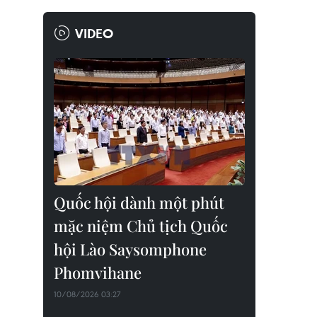
VIDEO
Quốc hội dành một phút
mặc niệm Chủ tịch Quốc
hội Lào Saysomphone
Phomvihane
10/08/2026 03:27