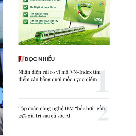
ĐỌC NHIỀU
Nhận diện rủi ro vĩ mô, VN-Index tìm
điểm cân bằng dưới mốc 1.700 điểm
Tập đoàn công nghệ IBM “bốc hơi” gần
25% giá trị sau cú sốc AI