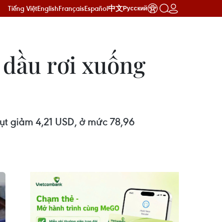
Tiếng Việt
English
Français
Español
中文
Русский
á dầu rơi xuống
sụt giảm 4,21 USD, ở mức 78,96