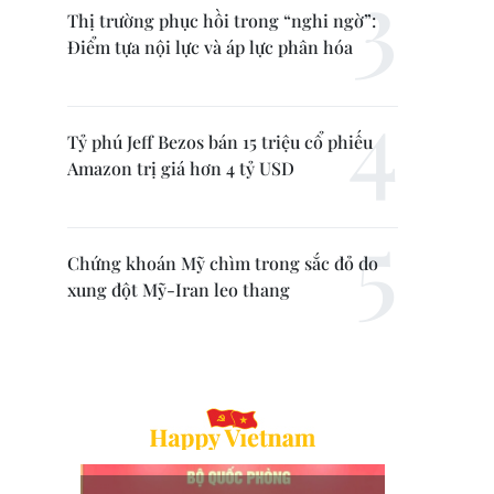
Thị trường phục hồi trong “nghi ngờ”:
Điểm tựa nội lực và áp lực phân hóa
Tỷ phú Jeff Bezos bán 15 triệu cổ phiếu
Amazon trị giá hơn 4 tỷ USD
Chứng khoán Mỹ chìm trong sắc đỏ do
xung đột Mỹ-Iran leo thang