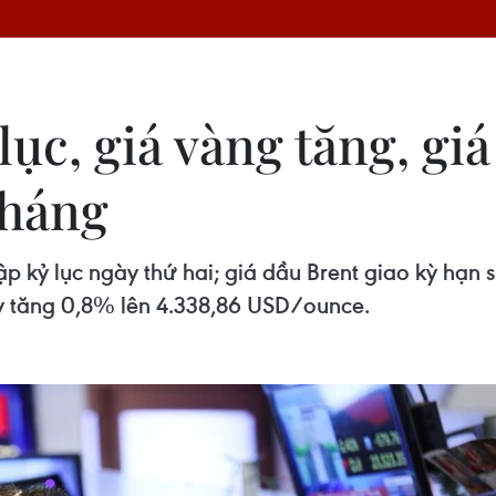
lục, giá vàng tăng, gi
tháng
ập kỷ lục ngày thứ hai; giá dầu Brent giao kỳ hạn 
y tăng 0,8% lên 4.338,86 USD/ounce.