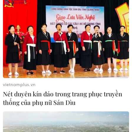
Đồng Nai cần chuyển dịch thu hút
đầu tư sang tổ chức chuỗi giá trị
07/08/2026 11:18
Có 50 cơ sở kiểm nghiệm được GACC
chấp nhận phục vụ xuất khẩu mít,
sầu riêng
07/08/2026 10:27
vietnamplus.vn
Xem thêm
Nét duyên kín đáo trong trang phục truyền
thống của phụ nữ Sán Dìu