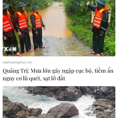
tiếp tăng sản lượng?
10/06/2026 22:47
Giá dầu không còn được quyết định chủ yếu bởi các
thông báo tăng hay giảm sản lượng của OPEC+, mà
ngày càng phụ thuộc vào các yếu tố địa chính trị, khả
năng ứng phó của các nước tiêu thụ lớn.
vietnamplus.vn
Quảng Trị: Mưa lớn gây ngập cục bộ, tiềm ẩn
nguy cơ lũ quét, sạt lở đất