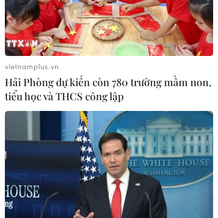
08/08/2026 08:16
Chủ sân Azteca lỗ hơn 47 triệu USD vì
World Cup 2026
vietnamplus.vn
08/08/2026 06:43
Hải Phòng dự kiến còn 780 trường mầm non,
tiểu học và THCS công lập
Dữ liệu việc làm Mỹ mở thêm dư địa
cho giá vàng trong tuần qua
08/08/2026 04:29
Thương mại Việt Nam-Australia
hướng tới những động lực tăng
trưởng mới