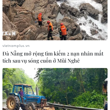
vietnamplus.vn
Đà Nẵng mở rộng tìm kiếm 2 nạn nhân mất
tích sau vụ sóng cuốn ở Mũi Nghê