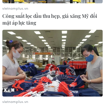
mở lại Eo biển Hormuz
vietnamplus.vn
Giá dầu tăng vọt do Iran xem xét cấm tàu Mỹ
Công suất lọc dầu thu hẹp, giá xăng Mỹ đối
và Israel qua eo biển Hormuz
mặt áp lực tăng
Giá dầu tăng khi nhà đầu tư thận trọng trước
tình hình Trung Đông
Giá dầu thô biến động nhẹ khi triển vọng đàm
phán Trung Đông vẫn khó đoán
TIN LIÊN QUAN
vietnamplus.vn