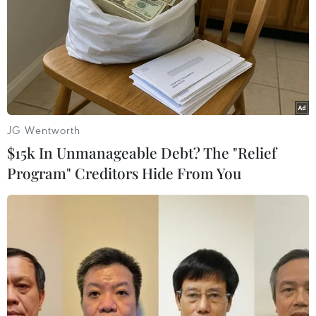
Trung Quốc trong tháng 5 giảm xuống mức thấp
nhất trong tám năm cũng làm gia tăng lo ngại
về triển vọng nhu cầu tiêu thụ năng lượng.
Ngân hàng Goldman Sachs cũng đã hạ dự báo
giá dầu Brent trung bình năm 2027 xuống 80
USD/thùng do nguồn cung được cải thiện và nhu
JG Wentworth
cầu suy yếu. Tuy vậy, ngân hàng này cho rằng
$15k In Unmanageable Debt? The "Relief
giá dầu vẫn sẽ duy trì mức cao hơn trung bình
Program" Creditors Hide From You
lịch sử nhờ lượng tồn kho thấp và do lo ngại về
các rủi ro địa chính trị vẫn hiện hữu./.
Goldman Sachs hạ dự báo
giá dầu năm 2027 do lo
ngại nhu cầu suy yếu