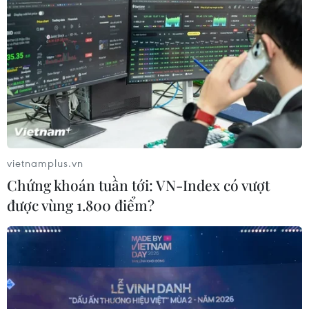
trước khi thuế quan mới của Mỹ có
hiệu lực
09/08/2026 02:03
Khoa học công nghệ sẽ trở thành
động lực mới của quan hệ Việt Nam-
Australia
09/08/2026 02:01
vietnamplus.vn
Chứng khoán tuần tới: VN-Index có vượt
Thị trường vaccine thế giới chuyển
được vùng 1.800 điểm?
hướng sang người cao tuổi
08/08/2026 15:01
Chuyên gia Nhật Bản nói Việt Nam