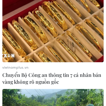
hiện tại cho thấy một thỏa thuận hòa bình vẫn còn xa
vời, qua đó dòng chảy năng lượng từ Vịnh Ba Tư sẽ tiếp
tục chịu áp lực lớn.
vietnamplus.vn
Chuyển Bộ Công an thông tin 7 cá nhân bán
vàng không rõ nguồn gốc
Vì sao giá dầu vẫn neo cao dù OPEC+ liên