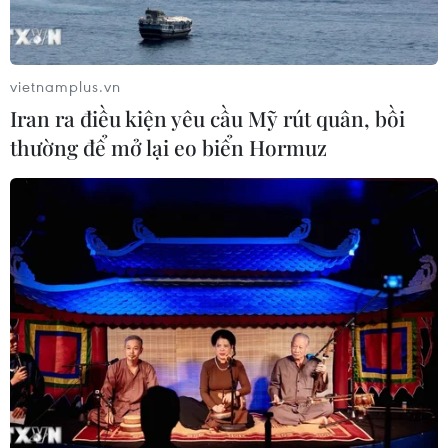
vietnamplus.vn
Iran ra điều kiện yêu cầu Mỹ rút quân, bồi
thường để mở lại eo biển Hormuz