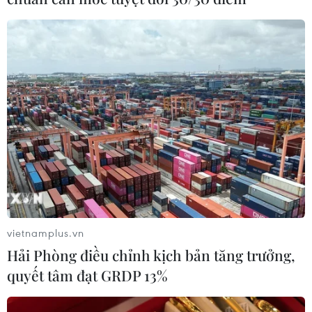
vietnamplus.vn
Giá dầu châu Á tăng giữa lúc căng thẳng
Hải Phòng điều chỉnh kịch bản tăng trưởng,
Mỹ-Iran leo thang
quyết tâm đạt GRDP 13%
11/06/2026 08:31
Các chuyên gia của ngân hàng ING đánh giá tình hình