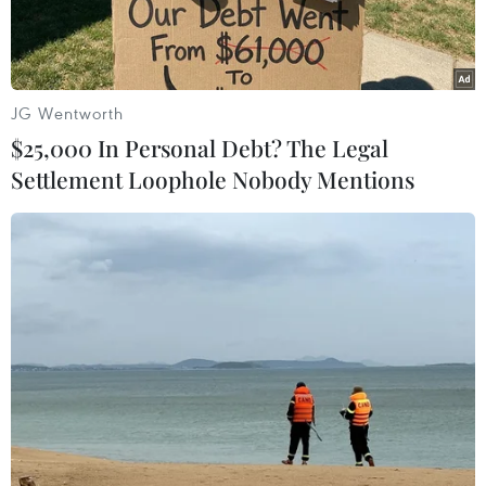
JG Wentworth
$25,000 In Personal Debt? The Legal
Settlement Loophole Nobody Mentions
Thị trường dầu thế giới khép lại tuần giao dịch đầy biến động
với mức giảm mạnh. (Ảnh: AFP/TTXVN)
Thị trường dầu thế giới khép lại tuần giao dịch
đầy biến động với mức giảm mạnh, khi tâm lý
lo ngại về nguy cơ gián đoạn nguồn cung từ