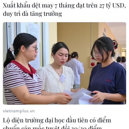
Xuất khẩu dệt may 7 tháng đạt trên 27 tỷ USD,
duy trì đà tăng trưởng
Giá dầu giảm mạnh sau diễn biến mới ở
Trung Đông
12/06/2026 00:30
Kết thúc phiên 11/6, giá dầu Brent giảm 2,9% xuống
vietnamplus.vn
90,38 USD/thùng, trong khi giá dầu ngọt nhẹ Mỹ (WTI)
Lộ diện trường đại học đầu tiên có điểm
giảm 2,6% xuống 87,71 USD/thùng.
chuẩn cán mốc tuyệt đối 30/30 điểm