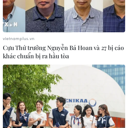
Goldman Sachs cho rằng mức sụt
giảm hơn 10% của nhu cầu tiêu
thụ dầu mỏ hiện nay sẽ kéo dài
do Trung Quốc đẩy nhanh quá
trình chuyển dịch sang các sản
phẩm thay thế như xe điện.
vietnamplus.vn
Cựu Thứ trưởng Nguyễn Bá Hoan và 27 bị cáo
khác chuẩn bị ra hầu tòa
(TTXVN/Vietnam+)