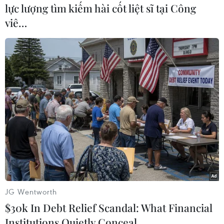
lực lượng tìm kiếm hài cốt liệt sĩ tại Công
viê…
#Vé máy bay
#Liên đoàn bóng đá Nam Mỹ
#CONMEBOL
#Chapecoense Real
#Rơi máy bay
Colombia
JG Wentworth
$30k In Debt Relief Scandal: What Financial
Institutions Quietly Conceal