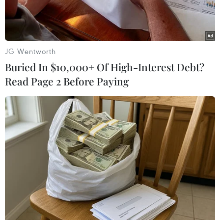
Chapecoense Real của Brazil gặp nạn vào đêm
28/11.
JG Wentworth
Buried In $10,000+ Of High-Interest Debt?
Read Page 2 Before Paying
Đội bóng đá Chapecoense Real gặp nạn. (Nguồn: AFP)
Liên đoàn bóng đá Nam Mỹ (CONMEBOL) ngày
29/11 đã quyết định ngừng toàn bộ trận đấu
bóng đá và các hoạt động liên quan sau khi