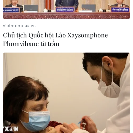
Union, Colombia. Máy bay có 72 hành khách và 9
thành viên phi hành đoàn.
vietnamplus.vn
Chủ tịch Quốc hội Lào Xaysomphone
Phomvihane từ trần