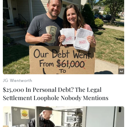
Một máy bay chở đội bóng Brazil rơi ở
không phận Colombia
29/11/2016 05:32
Theo RT, chiếc máy bay chở đội bóng Brazil đã rơi ở
không phận Colombia khi đang trên đường đến sân
bay Medellin; trên máy bay có 72 người.
JG Wentworth
$25,000 In Personal Debt? The Legal
Settlement Loophole Nobody Mentions