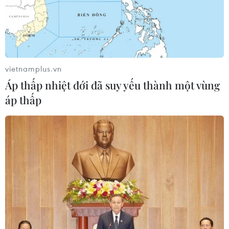
vietnamplus.vn
Áp thấp nhiệt đới đã suy yếu thành một vùng
áp thấp
Xác nhận có người sống sót trong vụ rơi
máy bay tại Colombia
29/11/2016 07:34
Ít nhất 6 người đã được xác nhận sống sót trong vụ rơi
máy bay ngày 29/11 (theo giờ Việt Nam) ở thị trấn La