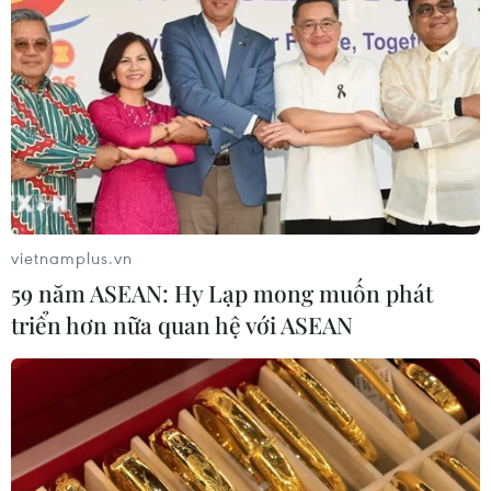
vietnamplus.vn
59 năm ASEAN: Hy Lạp mong muốn phát
triển hơn nữa quan hệ với ASEAN
TIN CÙNG CHUYÊN MỤC
Đội tuyển Việt Nam đối đầu Malaysia