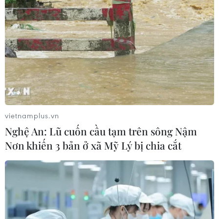
Tuyển thủ Indonesia cúi đầu thành
khẩn xin lỗi người hâm mộ xứ vạn
đảo
04/08/2026 03:17
ASEAN Cup 2026: "Chìa khóa" giúp
tuyển Việt Nam quật ngã Indonesia
04/08/2026 03:05
vietnamplus.vn
Nghệ An: Lũ cuốn cầu tạm trên sông Nậm
Nơn khiến 3 bản ở xã Mỹ Lý bị chia cắt
ASEAN Cup 2026: Đội tuyển Việt
Nam tạo "cơn địa chấn" trên truyền
thông khu vực
04/08/2026 02:45