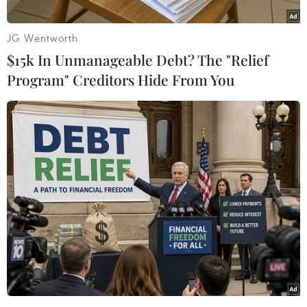
chiếc máy bay chở đội bóng Chapecoense Real
của Brazil gặp nạn vào đêm 28/11 (theo giờ địa
JG Wentworth
phương).
$15k In Unmanageable Debt? The "Relief
Thông cáo của CONMEBOL nêu rõ toàn bộ các
Program" Creditors Hide From You
hoạt động của liên đoàn này sẽ tạm ngừng cho
đến khi có thông tin thêm về vụ tai nạn máy
bay trên.
Cũng theo thông cáo, Chủ tịch CONMEBOL, ông
Alejandro Dominguez đang trên đường tới
Medellin, gần nơi máy bay gặp nạn, để tìm hiểu
thêm thông tin.
Trước đó, tối 28/11 (theo giờ địa phương), tức
sáng 29/11 (theo giờ Việt Nam), chiếc máy bay
chở theo 72 hành khách và 9 phi hành đoàn,