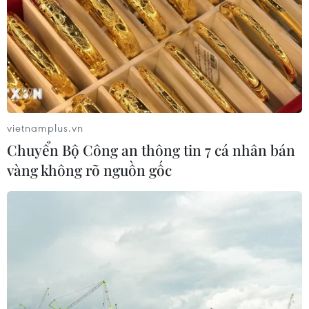
tại bán kết ASEAN Cup 2026
08/08/2026 15:53
Chủ sân Azteca lỗ hơn 47 triệu USD vì
World Cup 2026
08/08/2026 06:43
vietnamplus.vn
Chuyển Bộ Công an thông tin 7 cá nhân bán
vàng không rõ nguồn gốc
ASEAN Cup 2026 ngày 8/8: Xác định
đối thủ của đội tuyển Việt Nam ở bán
kết
08/08/2026 03:50
Tuyển Việt Nam giành vé vào
bán kết, vì sao ông Kim Sang-sik vẫn