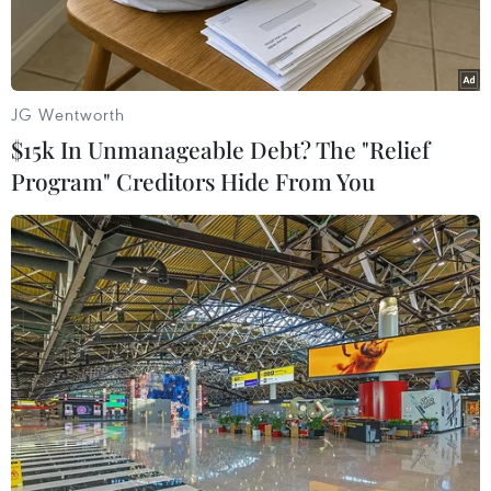
JG Wentworth
$15k In Unmanageable Debt? The "Relief
Program" Creditors Hide From You
Ông Serzh Sarkisian. (Nguồn: THX/TTXVN)
Theo AFP và THX, với 77 phiếu thuận và 17
phiếu chống, Quốc hội Armenia ngày 17/4 đã
bầu cựu Tổng thống Serzh Sarkisian làm Thủ
tướng nước này, giúp ông duy trì quyền lực bất