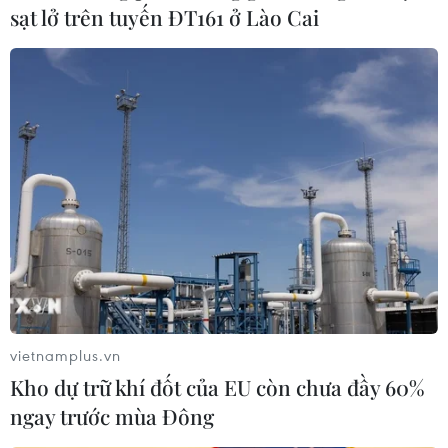
sạt lở trên tuyến ĐT161 ở Lào Cai
vietnamplus.vn
Kho dự trữ khí đốt của EU còn chưa đầy 60%
ngay trước mùa Đông