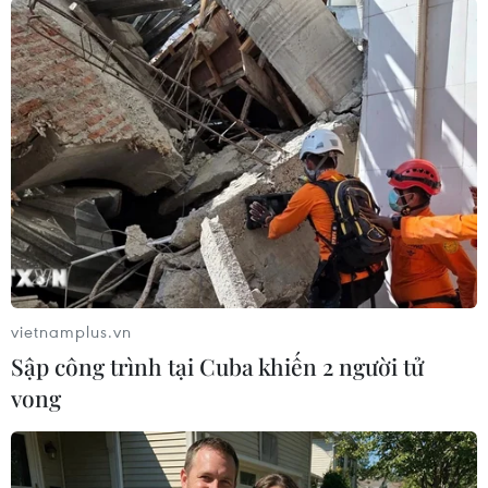
TIN LIÊN QUAN
vietnamplus.vn
Sập công trình tại Cuba khiến 2 người tử
vong
Armenia đàm phán một khoản vay mới để
mua vũ khí của Nga