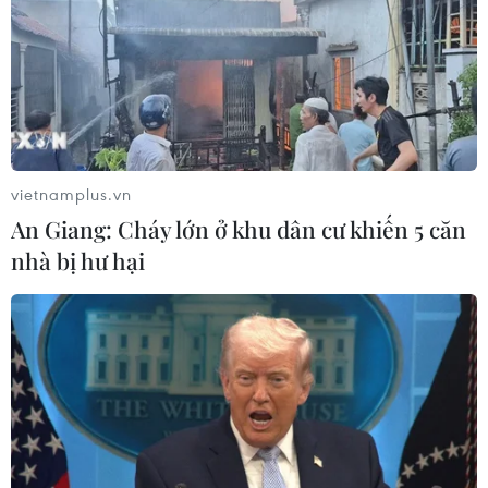
của Nga hoàn tất chuyến bay thử
nghiệm
04/08/2026 01:25
Bí mật sau những chung cư không
niên hạn ở Pháp
vietnamplus.vn
04/08/2026 01:03
An Giang: Cháy lớn ở khu dân cư khiến 5 căn
nhà bị hư hại
Ukraine tiếp tục dội UAV vào
kho hàng của nền tảng bán lẻ lớn tại
Nga
03/08/2026 15:02
Lãnh đạo EU kêu gọi 'hành động
thống nhất' về biên giới