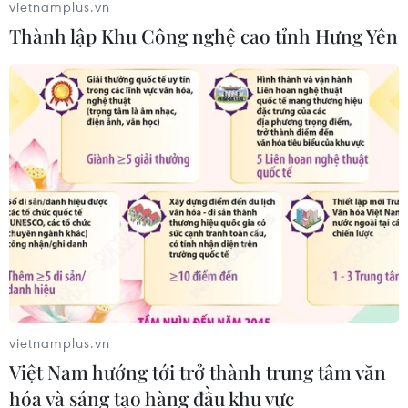
vietnamplus.vn
Thành lập Khu Công nghệ cao tỉnh Hưng Yên
Đức điều tra vụ UAV gắn thuốc nổ
xuất hiện tại sân bay
05/08/2026 23:43
Bất ổn địa chính trị kìm hãm tăng
trưởng Eurozone
05/08/2026 22:59
Tổng thống Nga thay đổi vị
trí các chỉ huy tại mặt trận Ukraine
vietnamplus.vn
05/08/2026 15:26
Việt Nam hướng tới trở thành trung tâm văn
hóa và sáng tạo hàng đầu khu vực