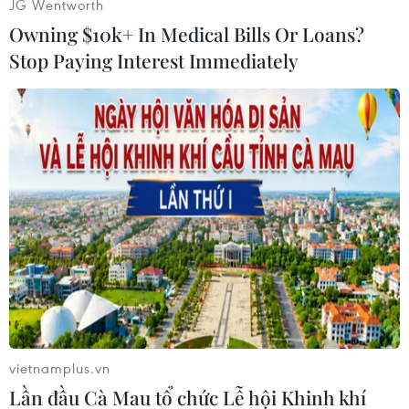
JG Wentworth
vụ Thủ tướng mới./.
Owning $10k+ In Medical Bills Or Loans?
Stop Paying Interest Immediately
(Vietnam+)
vietnamplus.vn
#Cây cảnh
#Serzh Sarkisian
#Thủ tướng Armenia
Lần đầu Cà Mau tổ chức Lễ hội Khinh khí