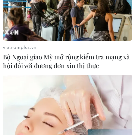
cứ ngầm của Ukraine
06/08/2026 16:21
Tây Ban Nha: 100 người thiệt mạng
trong vụ vượt biển ồ ạt vào Ceuta
vietnamplus.vn
06/08/2026 16:03
Bộ Ngoại giao Mỹ mở rộng kiểm tra mạng xã
hội đối với đương đơn xin thị thực
Đức tuyên án chung thân đối tượng
gây vụ lao xe vào đám đông ở
Munich
06/08/2026 15:57
Nga thúc đẩy đa dạng hóa tuyến vận
tải kết nối châu Á qua Ấn Độ Dương