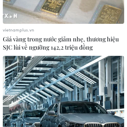
vietnamplus.vn
Giá vàng trong nước giảm nhẹ, thương hiệu
SJC lùi về ngưỡng 142,2 triệu đồng
Quân đội Nga triển khai diễn tập bắn đạn
thật tại Armenia
02/04/2018 09:14
Binh lính từ căn cứ quân sự của Nga ở Armenia đã
được đặt trong tình trạng báo động trong suốt thời gian
diễn ra các cuộc tập trận, và sẽ được triển khai tới thao
trường vùng cao nguyên Alagyanz.