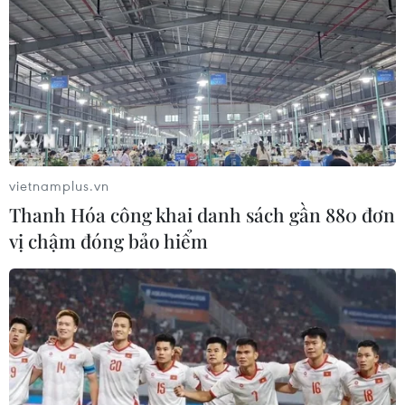
Thổ Nhĩ Kỳ phản ứng trước quyết định về
vụ thảm sát người Armenia
23/02/2018 10:35
Thổ Nhĩ Kỳ đã chỉ trích quyết định của Hạ viện Hà Lan
sau khi Hạ viện nước này bỏ phiếu thông qua kiến nghị
công nhận cuộc thảm sát người Armenia dưới thời đế
vietnamplus.vn
chế Ottoman là "tội ác diệt chủng."
Thanh Hóa công khai danh sách gần 880 đơn
vị chậm đóng bảo hiểm