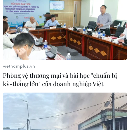
Tây Ban Nha phát trực tiếp nhật thực
toàn phần từ độ cao 9.000 m
04/08/2026 13:23
Tàu chở hàng của Thổ Nhĩ Kỳ bị tấn
công trên Biển Đen
04/08/2026 05:54
vietnamplus.vn
Phòng vệ thương mại và bài học "chuẩn bị
kỹ-thắng lớn" của doanh nghiệp Việt
Vì sao Google khiến Mỹ và
EU đối đầu về chủ quyền số?
04/08/2026 04:13
Máy bay chở khách nội địa đầu tiên