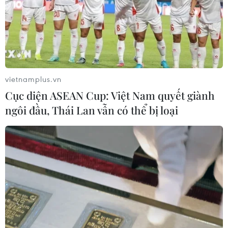
Ông Armen Sarkissian đã được bầu làm
vietnamplus.vn
tổng thống Armenia
Cục diện ASEAN Cup: Việt Nam quyết giành
02/03/2018 10:40
ngôi đầu, Thái Lan vẫn có thể bị loại
Với 90 phiếu thuận, 10 phiếu chống và 1 phiếu trắng,
Quốc hội Armenia ngày 2/3 đã bầu ông Armen
Sarkissian làm Tổng thống mới của nước này.