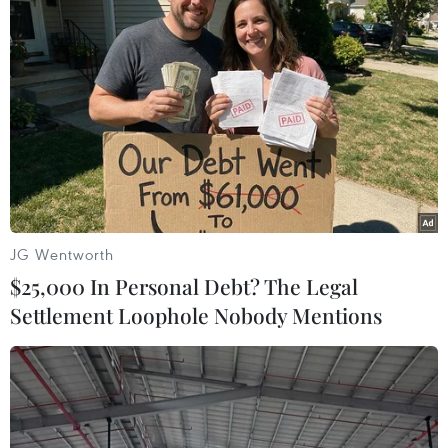
20/07/2017 04:03
Theo TASS, ngày 19/7, Bộ trưởng Tài chính Armenia
Vardan Aramyan cho biết Armenia đang đàm phán với
Nga về một khoản vay mới để mua vũ khí của Nga.
JG Wentworth
$25,000 In Personal Debt? The Legal
Settlement Loophole Nobody Mentions