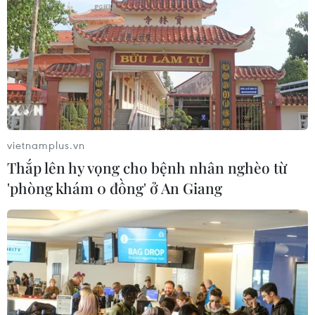
vietnamplus.vn
Thắp lên hy vọng cho bệnh nhân nghèo từ
TIN CÙNG CHUYÊN MỤC
'phòng khám 0 đồng' ở An Giang
Nga thoái vốn nhà nước khỏi Sân bay
Quốc tế Sheremetyevo
07/08/2026 00:22
Nga thông báo tấn công căn