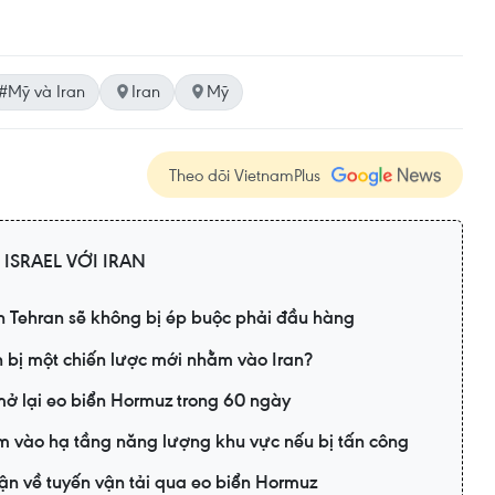
#Mỹ và Iran
Iran
Mỹ
Theo dõi VietnamPlus
 ISRAEL VỚI IRAN
 Tehran sẽ không bị ép buộc phải đầu hàng
bị một chiến lược mới nhằm vào Iran?
ở lại eo biển Hormuz trong 60 ngày
m vào hạ tầng năng lượng khu vực nếu bị tấn công
ận về tuyến vận tải qua eo biển Hormuz