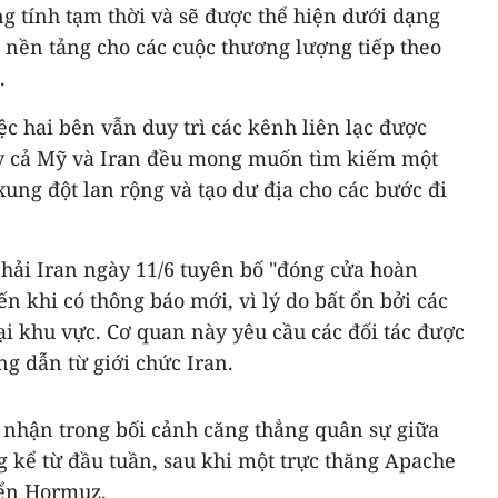
g tính tạm thời và sẽ được thể hiện dưới dạng
 nền tảng cho các cuộc thương lượng tiếp theo
.
ệc hai bên vẫn duy trì các kênh liên lạc được
hấy cả Mỹ và Iran đều mong muốn tìm kiếm một
ung đột lan rộng và tạo dư địa cho các bước đi
 hải Iran ngày 11/6 tuyên bố "đóng cửa hoàn
n khi có thông báo mới, vì lý do bất ổn bởi các
i khu vực. Cơ quan này yêu cầu các đối tác được
g dẫn từ giới chức Iran.
i nhận trong bối cảnh căng thẳng quân sự giữa
ng kể từ đầu tuần, sau khi một trực thăng Apache
iển Hormuz.