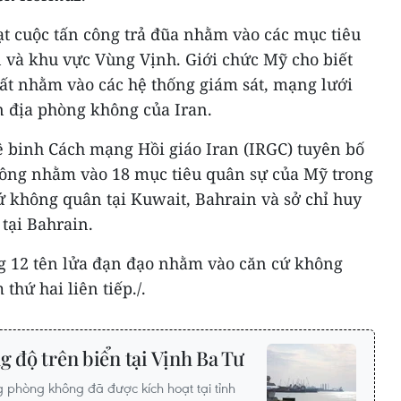
ạt cuộc tấn công trả đũa nhằm vào các mục tiêu
n và khu vực Vùng Vịnh. Giới chức Mỹ cho biết
ất nhằm vào các hệ thống giám sát, mạng lưới
ận địa phòng không của Iran.
 binh Cách mạng Hồi giáo Iran (IRGC) tuyên bố
công nhằm vào 18 mục tiêu quân sự của Mỹ trong
ứ không quân tại Kuwait, Bahrain và sở chỉ huy
tại Bahrain.
g 12 tên lửa đạn đạo nhằm vào căn cứ không
hứ hai liên tiếp./.
g độ trên biển tại Vịnh Ba Tư
g phòng không đã được kích hoạt tại tỉnh