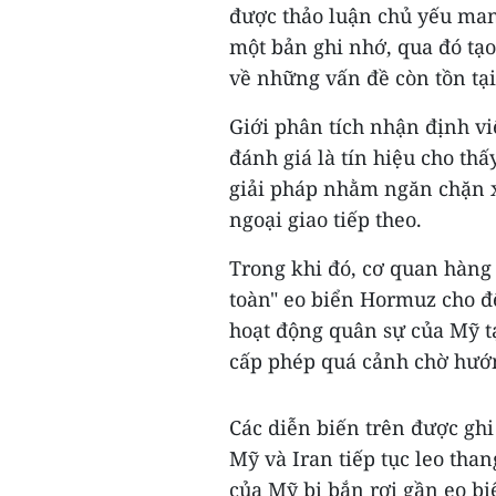
được thảo luận chủ yếu man
một bản ghi nhớ, qua đó tạo
về những vấn đề còn tồn tại
Giới phân tích nhận định vi
đánh giá là tín hiệu cho t
giải pháp nhằm ngăn chặn x
ngoại giao tiếp theo.
Trong khi đó, cơ quan hàng
toàn" eo biển Hormuz cho đế
hoạt động quân sự của Mỹ tạ
cấp phép quá cảnh chờ hướn
Các diễn biến trên được gh
Mỹ và Iran tiếp tục leo tha
của Mỹ bị bắn rơi gần eo b