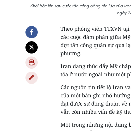
Khói bốc lên sau cuộc tấn công bằng tên lửa của I
ngày 2
Theo phóng viên TTXVN tại 
các cuộc đàm phán giữa Mỹ 
đợt tấn công quân sự qua lạ
phương.
Iran đang thúc đẩy Mỹ chấp 
tỏa ở nước ngoài như một p
Các nguồn tin tiết lộ Iran v
của một bản ghi nhớ hướng t
đạt được sự đồng thuận về m
vẫn còn nhiều vấn đề kỹ thu
Một trong những nội dung b