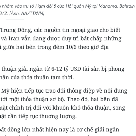
ran nhằm vào trụ sở Hạm đội 5 của Hải quân Mỹ tại Manama, Bahrain
8/2. (Ảnh: AA/TTXVN)
Trung Đông, các nguồn tin ngoại giao cho biết
và Iran vẫn đang được duy trì bất chấp những
i giữa hai bên trong đêm 10/6 theo giờ địa
thuận giải ngân từ 6-12 tỷ USD tài sản bị phong
hần của thỏa thuận tạm thời.
à Mỹ hiện tiếp tục trao đổi thông điệp về nội dung
ới một thỏa thuận sơ bộ. Theo đó, hai bên đã
ặt chính trị đối với khuôn khổ thỏa thuận, song
ật cần tiếp tục thương lượng.
ất đồng lớn nhất hiện nay là cơ chế giải ngân