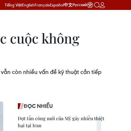
Tiếng Việt
English
Français
Español
中文
Русский
ác cuộc không
 vẫn còn nhiều vấn đề kỹ thuật cần tiếp
ĐỌC NHIỀU
Đợt tấn công mới của Mỹ gây nhiều thiệt
hại tại Iran