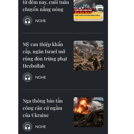
từ đêm nay, cuối tuần
chuyển nắng nóng
NGHE
Mỹ can thiệp khẩn
cấp, ngăn Israel mở
rộng đòn trừng phạt
Hezbollah
NGHE
Nga thông báo tấn
công căn cứ ngầm
của Ukraine
NGHE