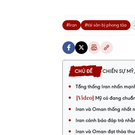
#Iran
#tài sản bị phong tỏa
CHIẾN SỰ MỸ,
Tổng thống Iran nhấn mạnh
Mỹ có đang chuẩn 
Iran và Oman thống nhất m
Iran cảnh báo đáp trả nhằ
Iran và Oman đạt thỏa thu