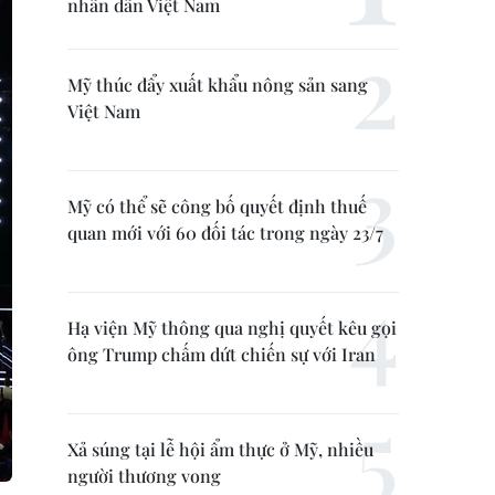
nhân dân Việt Nam
Mỹ thúc đẩy xuất khẩu nông sản sang
Việt Nam
Mỹ có thể sẽ công bố quyết định thuế
quan mới với 60 đối tác trong ngày 23/7
Hạ viện Mỹ thông qua nghị quyết kêu gọi
ông Trump chấm dứt chiến sự với Iran
Xả súng tại lễ hội ẩm thực ở Mỹ, nhiều
người thương vong