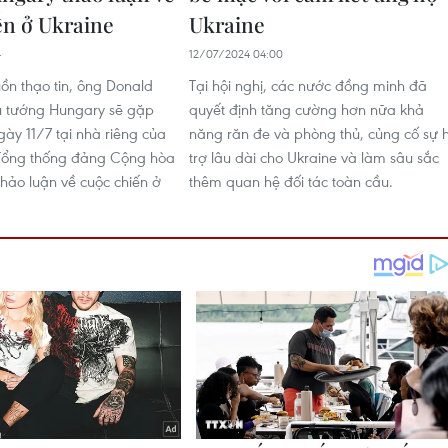
ến ở Ukraine
Ukraine
4
12/07/2024 04:00
ồn thạo tin, ông Donald
Tại hội nghị, các nước đồng minh đã
ủ tướng Hungary sẽ gặp
quyết định tăng cường hơn nữa khả
gày 11/7 tại nhà riêng của
năng răn đe và phòng thủ, củng cố sự 
 Tổng thống đảng Cộng hòa
trợ lâu dài cho Ukraine và làm sâu sắc
thảo luận về cuộc chiến ở
thêm quan hệ đối tác toàn cầu.