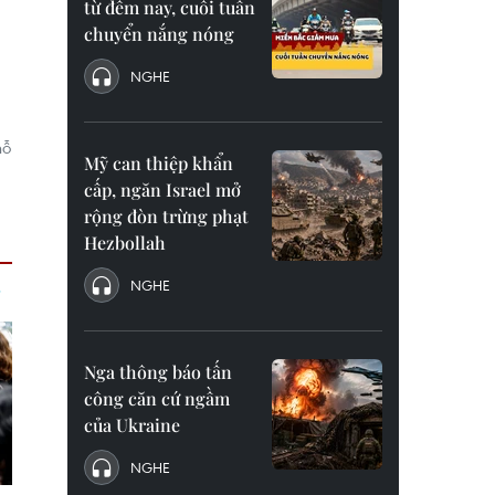
từ đêm nay, cuối tuần
chuyển nắng nóng
NGHE
hỗ
Mỹ can thiệp khẩn
cấp, ngăn Israel mở
rộng đòn trừng phạt
Hezbollah
NGHE
Nga thông báo tấn
công căn cứ ngầm
của Ukraine
NGHE