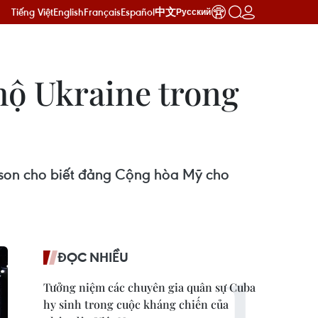
Tiếng Việt
English
Français
Español
中文
Русский
hộ Ukraine trong
son cho biết đảng Cộng hòa Mỹ cho
ĐỌC NHIỀU
Tưởng niệm các chuyên gia quân sự Cuba
hy sinh trong cuộc kháng chiến của