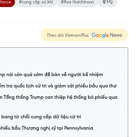
Vance
#cung cấp vũ khí
#Asa Hutchinson
Mỹ
Theo dõi VietnamPlus
mp nói còn quá sớm để bàn về người kế nhiệm
 tra quốc tịch cử tri và giám sát phiếu bầu qua thư
n Tổng thống Trump can thiệp hệ thống bỏ phiếu qua
bang từ chối cung cấp dữ liệu cử tri
phiếu bầu Thượng nghị sỹ tại Pennsylvania