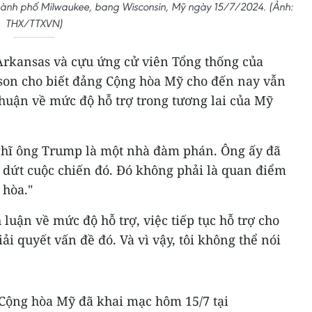
hành phố Milwaukee, bang Wisconsin, Mỹ ngày 15/7/2024. (Ảnh:
THX/TTXVN)
rkansas và cựu ứng cử viên Tổng thống của
son cho biết đảng Cộng hòa Mỹ cho đến nay vẫn
huận về mức độ hỗ trợ trong tương lai của Mỹ
ghĩ ông Trump là một nhà đàm phán. Ông ấy đã
dứt cuộc chiến đó. Đó không phải là quan điểm
 hòa."
 luận về mức độ hỗ trợ, việc tiếp tục hỗ trợ cho
ải quyết vấn đề đó. Và vì vậy, tôi không thể nói
 Cộng hòa Mỹ đã khai mạc hôm 15/7 tại