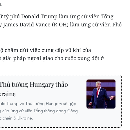
.
 cử tỷ phú Donald Trump làm ứng cử viên Tổng
ỹ James David Vance (R-OH) làm ứng cử viên Phó
hộ chấm dứt việc cung cấp vũ khí của
 giải pháp ngoại giao cho cuộc xung đột ở
Thủ tướng Hungary thảo
kraine
nald Trump và Thủ tướng Hungary sẽ gặp
ng của ứng cử viên Tổng thống đảng Cộng
c chiến ở Ukraine.