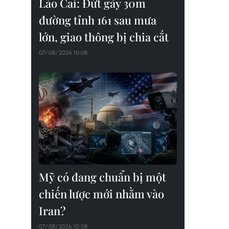
Lào Cai: Đứt gãy 30m
đường tỉnh 161 sau mưa
lớn, giao thông bị chia cắt
07/08/2026 10:08
Mỹ có đang chuẩn bị một
chiến lược mới nhằm vào
Iran?
07/08/2026 10:08