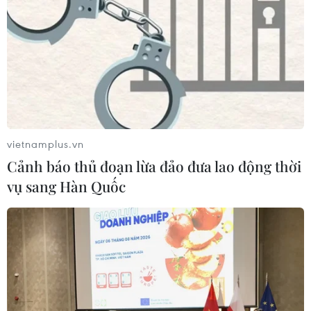
Từ hạt nhân đến eo biển
Hormuz: Đòn bẩy chiến lược mới của
Iran
06/08/2026 04:36
Xung đột Hamas-Israel: Israel chưa
vietnamplus.vn
chấp thuận kế hoạch về Dải Gaza
Cảnh báo thủ đoạn lừa đảo đưa lao động thời
06/08/2026 03:45
vụ sang Hàn Quốc
Mỹ dỡ bỏ lệnh trừng phạt đối với
hãng hàng không Iraq
06/08/2026 03:34