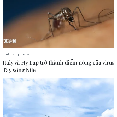
vietnamplus.vn
Italy và Hy Lạp trở thành điểm nóng của virus
Tây sông Nile
Giáo hoàng Francis lần đầu tiên ban
phước qua máy ghi hình
13/04/2020 01:41
Giáo hoàng Francis đã lần đầu tiên phá vỡ truyền thống
có từ nhiều thế kỷ nay, truyền trực tiếp thánh lễ Phục sinh