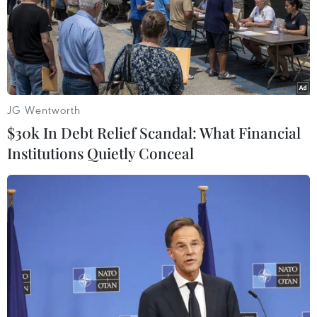
giao đồ ăn nhưng phải đảm bảo các điều kiện
nghiêm ngặt để bảo vệ sức khỏe của người dân.
Theo Bộ trưởng Y tế Jordan Saad Jaber, nước
này đã ghi nhận thêm 8 ca nhiễm trong ngày
12/4, nâng tổng số ca mắc COVID-19 tại nước
JG Wentworth
này lên 389 ca./.
$30k In Debt Relief Scandal: What Financial
Institutions Quietly Conceal
(TTXVN/Vietnam+)