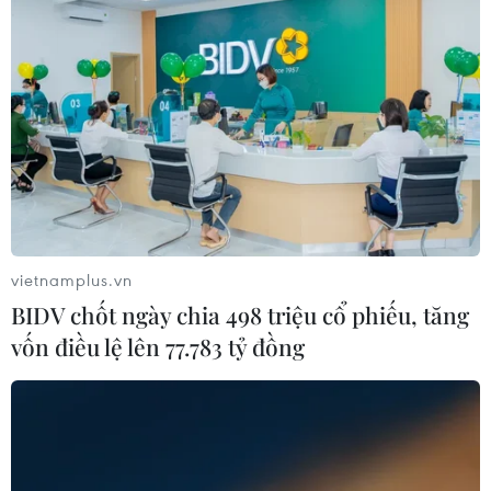
Israel có thể chẩn đoán virus SARS-CoV-2
từ xa bằng tia laser
vietnamplus.vn
12/04/2020 14:21
BIDV chốt ngày chia 498 triệu cổ phiếu, tăng
Thiết bị chẩn đoán virus SARS-CoV-2 bằng tia laser của
vốn điều lệ lên 77.783 tỷ đồng
Israel có thể xác định các triệu chứng như ran rít ở phổi,
sốt, và tình trạng giảm độ bão hòa ôxy trong máu từ
khoảng cách lên đến hàng chục mét.