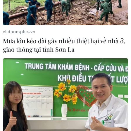
Xung đột tại Trung Đông: Tàu hàng
Ấn Độ bị đánh chìm trên Biển Đỏ
05/08/2026 04:40
vietnamplus.vn
Mưa lớn kéo dài gây nhiều thiệt hại về nhà ở,
Israel phát triển xét nghiệm máu đơn
giao thông tại tỉnh Sơn La
giản giúp phát hiện sớm ung thư
phổi
05/08/2026 03:42
Italy có thể tham gia cơ chế xác minh
giải giáp Hezbollah tại Nam Liban
04/08/2026 22:42
Iran-Oman đàm phán thiết lập tuyến