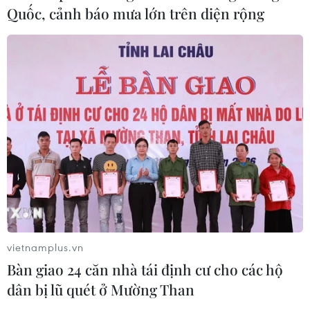
Quốc, cảnh báo mưa lớn trên diện rộng
03/08/2026 15:59
Làn sóng người Israel di cư ra nước
ngoài vẫn ở mức kỷ lục
03/08/2026 11:32
Tín hiệu tích cực đối với tiến trình
phục hồi kinh tế của Syria
03/08/2026 07:22
vietnamplus.vn
Tổng thống Mỹ: Các bên đạt bước
Bàn giao 24 căn nhà tái định cư cho các hộ
tiến hướng tới chấm dứt xung đột với
dân bị lũ quét ở Mường Than
Iran