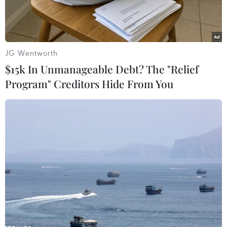
JG Wentworth
$15k In Unmanageable Debt? The "Relief
Program" Creditors Hide From You
Nhân viên y tế lấy mẫu xét nghiệm COVID-19 tại Tel Aviv, Israel
ngày 6/4/2020. (Ảnh: THX/TTXVN)
Ngày 12/4, Bộ Y tế Israel thông báo số ca nhiễm
mới virus SARS-CoV-2 gây bệnh viêm đường hô
hấp cấp COVID-19 tại Israel nước này đã tăng