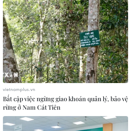
Dịch bệnh COVID-19: Iran thông báo hơn
60% số ca mắc đã khỏi bệnh
12/04/2020 14:01
Iran là quốc gia chịu ảnh hưởng nặng nề nhất bởi đại
dịch COVID-19 ở khu vực Trung Đông, tuy nhiên nướ này
đã có có 43.894 trường hợp khỏi bệnh được xuất viện
(hơn 61% tổng số ca nhiễm).
vietnamplus.vn
Bất cập việc ngừng giao khoán quản lý, bảo vệ
rừng ở Nam Cát Tiên