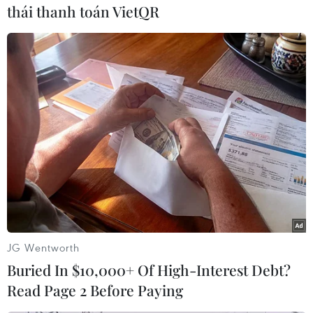
Rafah là cửa khẩu biên giới then chốt kết nối
thái thanh toán VietQR
khoảng 2 triệu người Palestine đang sinh sống
tại Dải Gaza với thế giới bên ngoài, đồng thời là
cừa khẩu duy nhất trong khu vực này không bị
Israel kiểm soát.
Ai Cập thường mở cửa khẩu Rafah vào một số
thời điểm cho các mục đích nhân đạo.
JG Wentworth
Buried In $10,000+ Of High-Interest Debt?
Read Page 2 Before Paying