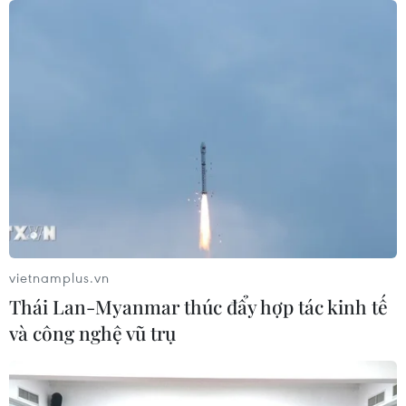
vietnamplus.vn
TIN CÙNG CHUYÊN MỤC
Thái Lan-Myanmar thúc đẩy hợp tác kinh tế
và công nghệ vũ trụ
Iran và Oman thống nhất mở lại eo
biển Hormuz trong 60 ngày
06/08/2026 12:25