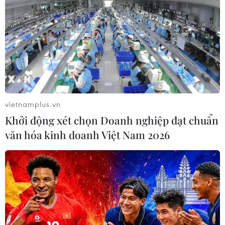
Israel nâng mức cảnh báo trước khả
năng Mỹ tấn công Iran
02/08/2026 01:10
Xem thêm
vietnamplus.vn
Khởi động xét chọn Doanh nghiệp đạt chuẩn
văn hóa kinh doanh Việt Nam 2026
CƠ QUAN CHỦ QUẢN: THÔNG TẤN XÃ VIỆT NAM
Tổng Biên tập: TRẦN TIẾN DUẨN
Phó Tổng Biên tập: NGUYỄN THỊ TÁM, KHÚC THANH