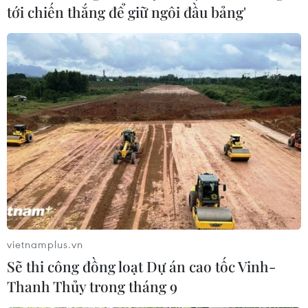
Tổng thống Israel bác đề nghị gia hạn thời
tới chiến thắng để giữ ngôi đầu bảng'
hạn thành lập chính phủ mới
12/04/2020 12:20
Thông cáo của Phủ Tổng thống nêu rõ: "Tổng thống
Rivlin thông báo ông Benny Gantz rằng trong bối cảnh
hiện nay, không thể gia hạn thời gian để ông thành lập
chính phủ mới."
vietnamplus.vn
Sẽ thi công đồng loạt Dự án cao tốc Vinh-
Thanh Thủy trong tháng 9