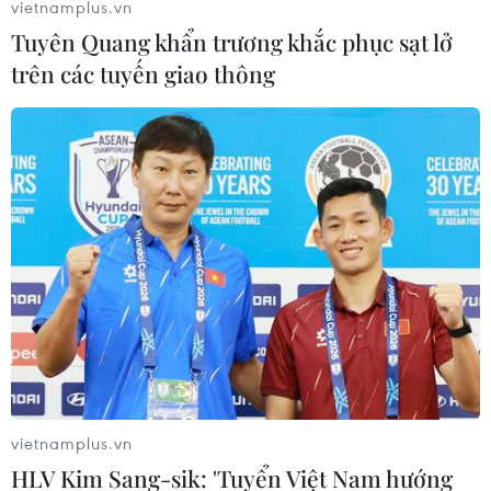
vietnamplus.vn
triệu người Palestine đang sinh sống tại Dải Gaza với
Tuyên Quang khẩn trương khắc phục sạt lở
thế giới bên ngoài, đồng thời là cửa khẩu duy nhất
trên các tuyến giao thông
không bị Israel kiểm soát.
vietnamplus.vn
HLV Kim Sang-sik: 'Tuyển Việt Nam hướng