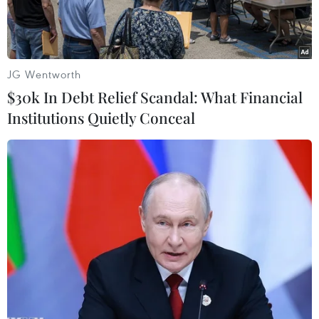
bảo vệ ngôi vương tại Giải U23 ĐNÁ 2025.
JG Wentworth
$30k In Debt Relief Scandal: What Financial
Institutions Quietly Conceal
Đình Bắc (phải) và Khuất Văn Khang cùng góp mặt trong danh
sách triệu tập của Đội tuyển U22 Việt Nam. (Ảnh: TTXVN)
Chiều 20/6, huấn luyện viên trưởng Kim Sang-
sik công bố danh sách 35 cầu thủ tập trung đợt