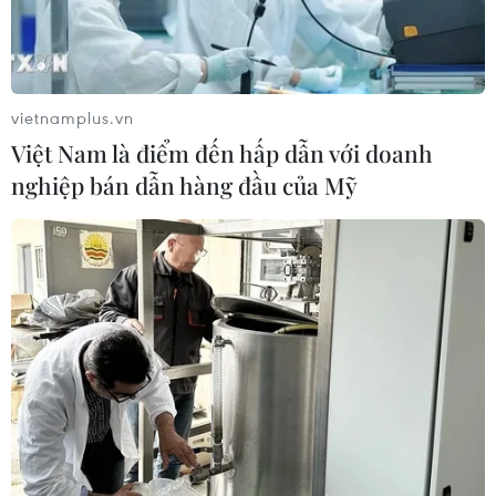
Bên cạnh lối chơi tập thể, một số cá nhân của U22 Việt
Nam đã thực sự tỏa sáng, cho thấy tiềm năng lớn để trở
thành trụ cột của đội tuyển quốc gia trong tương lai
không xa.
vietnamplus.vn
Việt Nam là điểm đến hấp dẫn với doanh
nghiệp bán dẫn hàng đầu của Mỹ