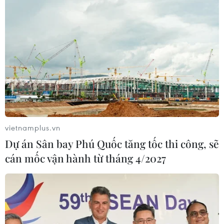
Viktor Lê và dàn sao Việt kiều gây
sốt, U22 Việt Nam quyết "phá đảo" Đông
Nam Á
03/06/2025 07:55
Trong bản danh sách được triệu tập, 3 cái tên nhận
được nhiều sự quan tâm là Andrej An Khánh, Alex Bùi
và Viktor Lê, những cầu thủ Việt kiều được kỳ vọng sẽ
vietnamplus.vn
mang đến làn gió mới cho U22 Việt Nam.
Dự án Sân bay Phú Quốc tăng tốc thi công, sẽ
cán mốc vận hành từ tháng 4/2027