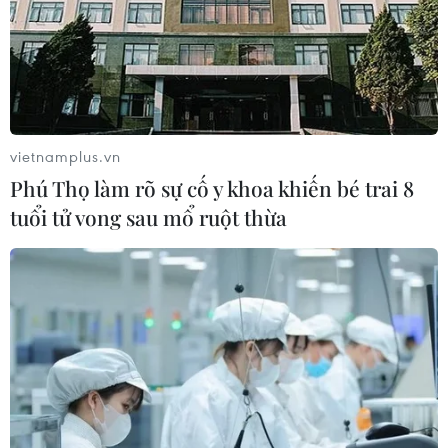
vietnamplus.vn
Phú Thọ làm rõ sự cố y khoa khiến bé trai 8
tuổi tử vong sau mổ ruột thừa
U22 Việt Nam gây ấn tượng mạnh:
Đây là những cái tên sẽ "bùng nổ" khi lên
tuyển
01/04/2025 10:52