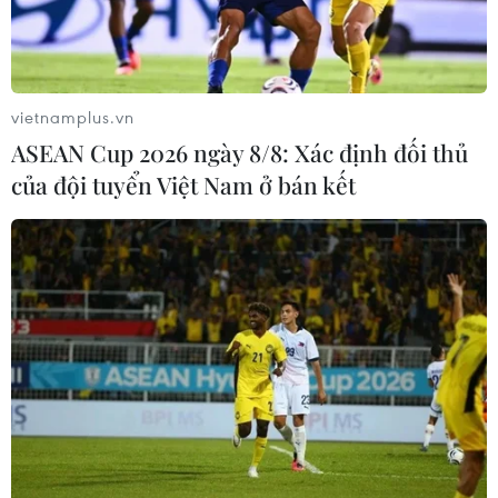
Tại đấu trường U23 Đông Nam Á, Đội tuyển U23
Việt Nam đã hai lần liên tiếp vô địch vào các
năm 2022 và 2023./.
vietnamplus.vn
ASEAN Cup 2026 ngày 8/8: Xác định đối thủ
của đội tuyển Việt Nam ở bán kết
Lịch thi đấu của Đội tuyển U23 Việt Nam tại Giải U23 Đông