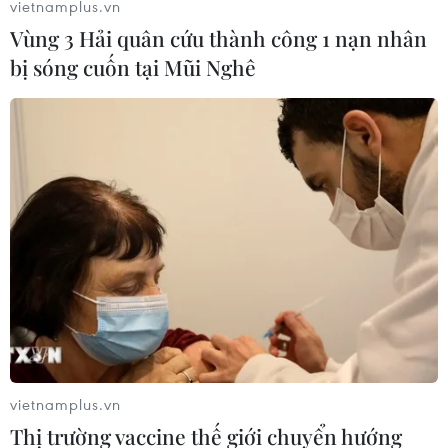
vietnamplus.vn
Vùng 3 Hải quân cứu thành công 1 nạn nhân
bị sóng cuốn tại Mũi Nghê
#U22 Việt Nam
#Kim Sang-sik
#Đình Bắc
#U23 Đông Nam Á 2025
vietnamplus.vn
Theo dõi VietnamPlus
Thị trường vaccine thế giới chuyển hướng