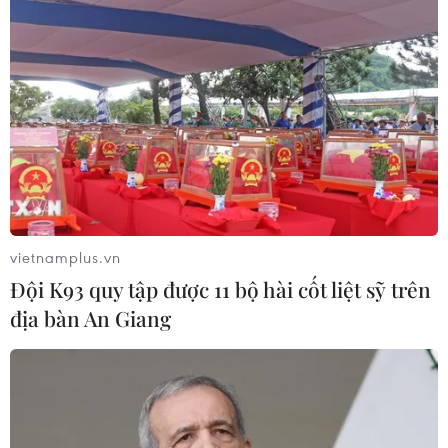
Tuyển thủ Indonesia cúi đầu thành
khẩn xin lỗi người hâm mộ xứ vạn
đảo
04/08/2026 03:17
ASEAN Cup 2026: "Chìa khóa" giúp
tuyển Việt Nam quật ngã Indonesia
vietnamplus.vn
04/08/2026 03:05
Đội K93 quy tập được 11 bộ hài cốt liệt sỹ trên
địa bàn An Giang
ASEAN Cup 2026: Đội tuyển Việt
Nam tạo "cơn địa chấn" trên truyền
thông khu vực
04/08/2026 02:45