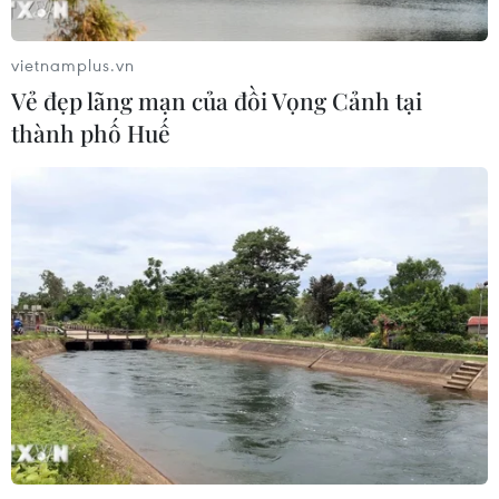
tại ASEAN Cup 2026 trên kênh nào?
07/08/2026 09:49
vietnamplus.vn
Vẻ đẹp lãng mạn của đồi Vọng Cảnh tại
Nhận định Singapore vs
thành phố Huế
Indonesia (20h ngày 7/8): Cuộc quyết
đấu giành tấm vé bán kết duy nhất
07/08/2026 08:41
Cục diện ASEAN Cup: Việt Nam
quyết giành ngôi đầu, Thái Lan vẫn
có thể bị loại
07/08/2026 02:29
Lịch thi đấu ASEAN Cup 2026 ngày
7/8: Việt Nam hướng đến ngôi đầu