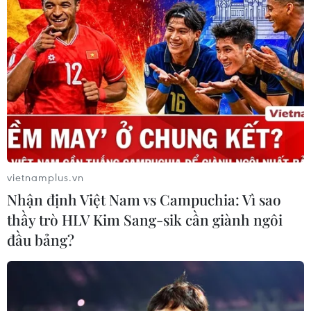
vietnamplus.vn
Nhận định Việt Nam vs Campuchia: Vì sao
thầy trò HLV Kim Sang-sik cần giành ngôi
đầu bảng?