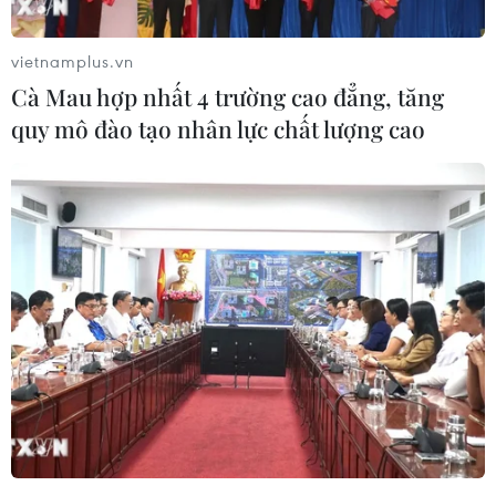
đồng minh ban hành mức giá trần đối với mặt
hàng này nhằm hạn chế nguồn tài trợ cho chiến
vietnamplus.vn
dịch quân sự đặc biệt tại Ukraine.
Cà Mau hợp nhất 4 trường cao đẳng, tăng
Để giảm doanh thu của Nga sau khi nước này
quy mô đào tạo nhân lực chất lượng cao
triển khai chiến dịch quân sự đặc biệt tại
Ukraine trong khi vẫn đảm bảo nguồn cung cho
thị trường dầu toàn cầu, một liên minh bao gồm
Nhóm các nước công nghiệp phát triển hàng
đầu thế giới (G7), Liên minh châu Âu và
Australia đã đặt ra mức giá trần là 60 USD/thùng
đối với dầu thô của Nga vào tháng 12 năm
ngoái.
Trong một báo cáo do Bộ Tài chính Mỹ vừa công
bố, nước này và các đồng minh sẽ thắt chặt các
quy định xung quanh việc giới hạn giá dầu của