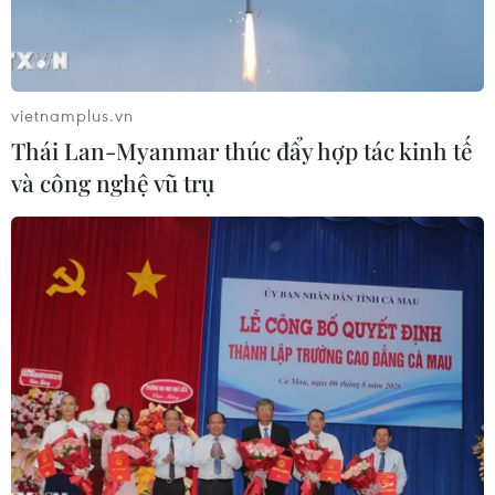
vietnamplus.vn
Thái Lan-Myanmar thúc đẩy hợp tác kinh tế
và công nghệ vũ trụ
Một nhà máy lọc dầu ở ngoại ô Moskva, Nga. (Ảnh:
AFP/TTXVN)
Ngày 20/12, Bộ Tài chính Mỹ cho biết doanh thu
từ thuế xuất khẩu dầu và các chế phẩm dầu mỏ
của Nga đã giảm đáng kể sau khi Mỹ và các