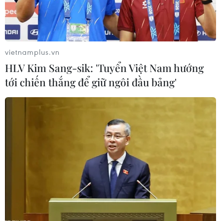
vietnamplus.vn
HLV Kim Sang-sik: 'Tuyển Việt Nam hướng
tới chiến thắng để giữ ngôi đầu bảng'
Thị trường nội địa bão hòa, Nga bãi bỏ
lệnh cấm xuất khẩu dầu diesel
23/11/2023 04:54
Chính phủ Liên bang Nga quyết định dỡ bỏ lệnh cấm
tạm thời xuất khẩu diesel, được đưa ra vào ngày 21/9
nhằm ổn định giá cả trên thị trường nhiên liệu cho động