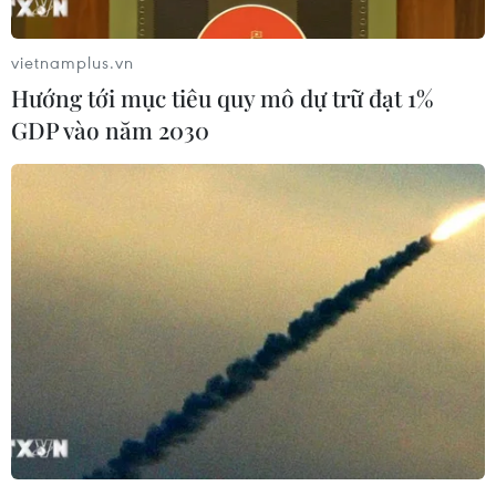
cơ đốt trong nội địa.
vietnamplus.vn
Hướng tới mục tiêu quy mô dự trữ đạt 1%
GDP vào năm 2030
Đạt thặng dư nhiên liệu, Nga bãi bỏ lệnh
cấm xuất khẩu xăng dầu
18/11/2023 00:52