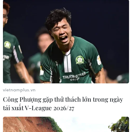
này.
(TTXVN/Vietnam+)
vietnamplus.vn
Công Phượng gặp thử thách lớn trong ngày
tái xuất V-League 2026/27
#thuế xuất khẩu dầu mỏ
#xuất khẩu dầu mỏ của Nga