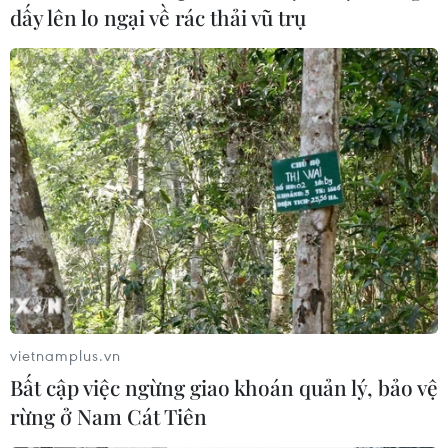
dấy lên lo ngại về rác thải vũ trụ
vietnamplus.vn
Bất cập việc ngừng giao khoán quản lý, bảo vệ
rừng ở Nam Cát Tiên