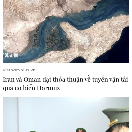
Giá dầu thô biến động nhẹ khi triển
vọng đàm phán Trung Đông vẫn khó
đoán
06/08/2026 00:26
Giá vàng thế giới tăng mạnh nhất kể
từ tháng Hai
vietnamplus.vn
06/08/2026 00:26
Iran và Oman đạt thỏa thuận về tuyến vận tải
qua eo biển Hormuz
Đưa gốm sứ Bình Dương vào mạng
lưới thủ công sáng tạo thế giới
05/08/2026 11:53