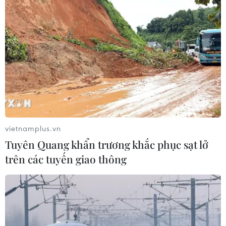
#chiến dịch quân sự đặc biệt tại Ukraine
#giới hạn giá dầu của Nga
Nga
Theo dõi VietnamPlus
vietnamplus.vn
Nga trước lệnh trừng phạt kinh tế
Tuyên Quang khẩn trương khắc phục sạt lở
EU gia hạn mức trần giá dầu Nga để tìm kiếm
trên các tuyến giao thông
thỏa thuận trừng phạt mới
EU đề xuất gói trừng phạt thứ 21 nhằm vào
Nga, mở rộng nhiều lĩnh vực mới
Mỹ gia hạn lệnh miễn trừng phạt các lô hàng