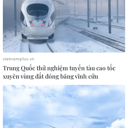
dầu mỏ Nga trên biển
Nga hạ dự báo tăng trưởng GDP và đầu tư
Gần 19 triệu thùng dầu Nga sắp được tung ra
thị trường
vietnamplus.vn
Trung Quốc thử nghiệm tuyến tàu cao tốc
xuyên vùng đất đóng băng vĩnh cửu
TIN LIÊN QUAN