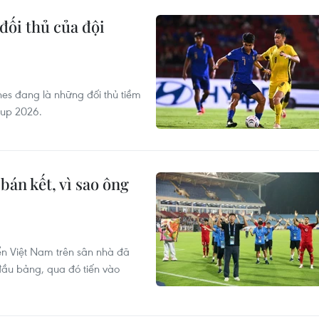
đối thủ của đội
nes đang là những đối thủ tiềm
Cup 2026.
bán kết, vì sao ông
ển Việt Nam trên sân nhà đã
đầu bảng, qua đó tiến vào