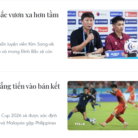
ắc vươn xa hơn tầm
ấn luyện viên Kim Sang-sik
ò và mong Đình Bắc sẽ còn
ng tiến vào bán kết
N Cup 2026 sẽ được xác định
và Malaysia gặp Philippines