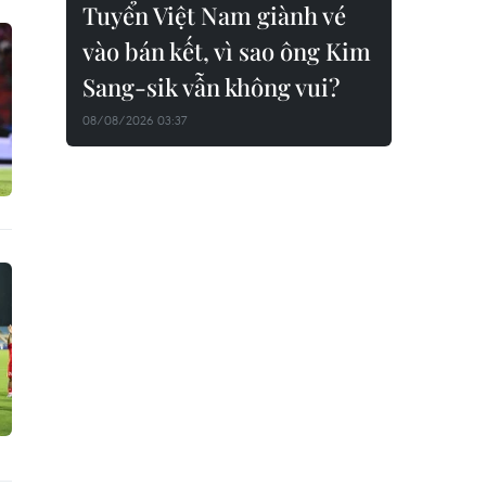
Tuyển Việt Nam giành vé
vào bán kết, vì sao ông Kim
Sang-sik vẫn không vui?
08/08/2026 03:37