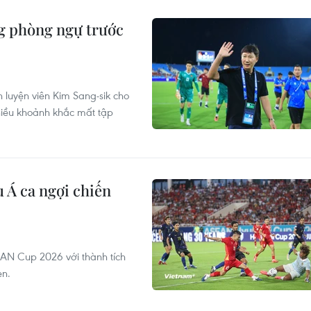
ng phòng ngự trước
 luyện viên Kim Sang-sik cho
hiều khoảnh khắc mất tập
 Á ca ngợi chiến
AN Cup 2026 với thành tích
en.