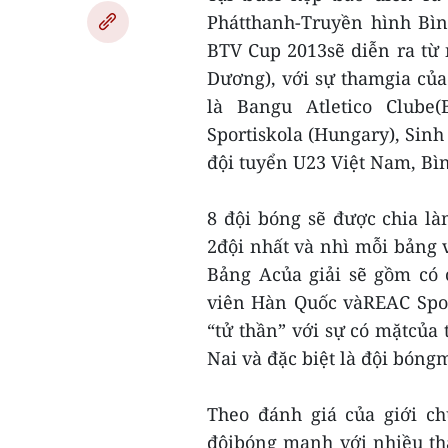
Phátthanh-Truyền hình Bìn
BTV Cup 2013sẽ diễn ra từ 
Dương), với sự thamgia của 
là Bangu Atletico Clube(
Sportiskola (Hungary), Sinh
đội tuyển U23 Việt Nam, B
8 đội bóng sẽ được chia là
2đội nhất và nhì mỗi bảng v
Bảng Acủa giải sẽ gồm có
viên Hàn Quốc vàREAC Sport
“tử thần” với sự có mặtcủa
Nai và đặc biệt là đội bón
Theo đánh giá của giới c
độibóng mạnh với nhiều th