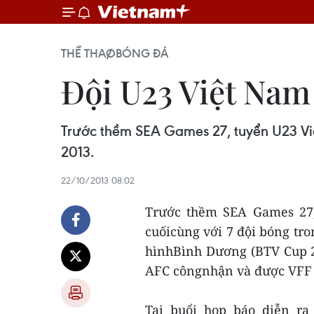
THỂ THAO
BÓNG ĐÁ
Đội U23 Việt Nam
Trước thềm SEA Games 27, tuyển U23 Việ
2013.
22/10/2013 08:02
Trước thềm SEA Games 27,
cuốicùng với 7 đội bóng tro
hìnhBình Dương (BTV Cup 20
AFC côngnhận và được VFF đ
Tại buổi họp báo diễn ra