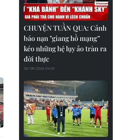
CHUYỆN TUẦN QUA: Cảnh
báo nạn "giang hồ mạng”
kéo những hệ lụy ảo tràn ra
đời thực
08/08/2026 04:00