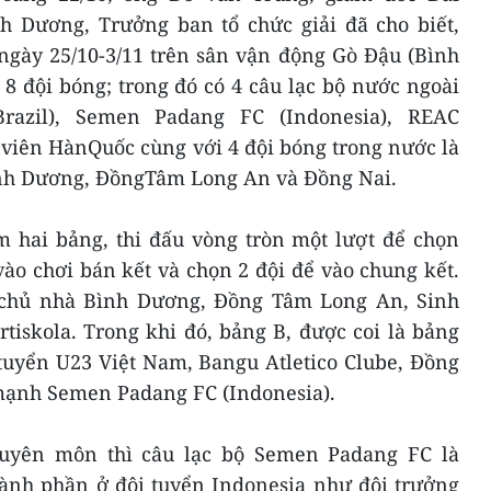
h Dương, Trưởng ban tổ chức giải đã cho biết,
ngày 25/10-3/11 trên sân vận động Gò Đậu (Bình
8 đội bóng; trong đó có 4 câu lạc bộ nước ngoài
Brazil), Semen Padang FC (Indonesia), REAC
 viên HànQuốc cùng với 4 đội bóng trong nước là
ình Dương, ĐồngTâm Long An và Đồng Nai.
m hai bảng, thi đấu vòng tròn một lượt để chọn
ào chơi bán kết và chọn 2 đội để vào chung kết.
 chủ nhà Bình Dương, Đồng Tâm Long An, Sinh
iskola. Trong khi đó, bảng B, được coi là bảng
 tuyển U23 Việt Nam, Bangu Atletico Clube, Đồng
gmạnh Semen Padang FC (Indonesia).
huyên môn thì câu lạc bộ Semen Padang FC là
ành phần ở đội tuyển Indonesia như đội trưởng