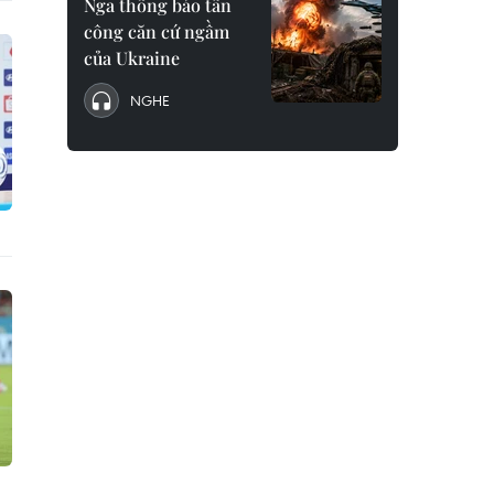
Nga thông báo tấn
công căn cứ ngầm
của Ukraine
NGHE