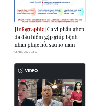
Ca vi phẫu ghép
da đầu hiếm gặp giúp bệnh
nhân phục hồi sau 10 năm
08/08/2026 03:52
VIDEO