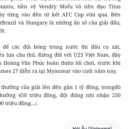
astanto, tiền vệ Vendry Mofu và tiền đạo Titus
này từng vào đến tứ kết AFC Cup vừa qua. Bên
ừBrazil và Hungary là những ẩn số của giải đấu,
ời.
 để các đội bóng trong nước thi đấu cọ xát,
n lựa cầu thủ. Riêng đối với U23 Việt Nam, đây
n Hoàng Văn Phúc hoàn thiện lối chơi, trước khi
ames 27 diễn ra tại Myanmar vào cuối năm nay.
 thưởng của giải lên đến gần 1 tỷ đồng, trongđó
thưởng 450 triệu đồng, đội đứng nhì nhận 250
 triệu đồng.../.
Hải Âu (Vietnam+)