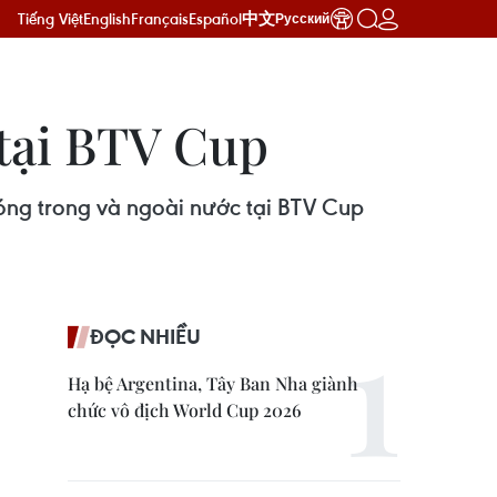
Tiếng Việt
English
Français
Español
中文
Русский
 tại BTV Cup
óng trong và ngoài nước tại BTV Cup
ĐỌC NHIỀU
Hạ bệ Argentina, Tây Ban Nha giành
chức vô địch World Cup 2026