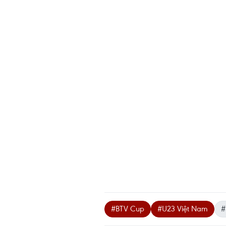
#BTV Cup
#U23 Việt Nam
#