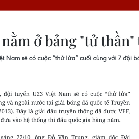
 nằm ở bảng "tử thần"
t Nam sẽ có cuộc “thử lửa” cuối cùng với 7 đội b
 đội tuyển U23 Việt Nam sẽ có cuộc “thử lửa”
ng và ngoài nước tại giải bóng đá quốc tế Truyền
13). Đây là giải đấu truyền thống đã được VFF,
ưa vào hệ thống thi đấu quốc gia hàng năm.
 sáng 22/10, ông Đỗ Văn Trung, giám đốc Đài