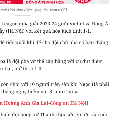
Thanh Hóa chia điểm. (Nguồn: Viettel FC)
-League mùa giải 2023-24 giữa Viettel và Đông Á
 (Hà Nội) với kết quả hòa kịch tính 1-1.
ể tiếc nuối khi để cho đội chủ nhà có bàn thắng
óa là đội phá vỡ thế cân bằng với cú dứt điểm
 Lợi, mở tỷ số 1-0.
còn chơi với 10 người trên sân khi Ngọc Hà phải
ào bóng nguy hiểm với Bruno Cunha.
ểm Hoàng Anh Gia Lai-Công an Hà Nội]
khiến đội bóng xứ Thanh chịu sức ép lớn và cuối