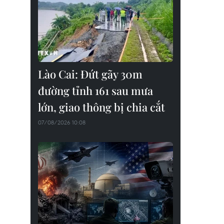
Lào Cai: Đứt gãy 30m
đường tỉnh 161 sau mưa
lớn, giao thông bị chia cắt
07/08/2026 10:08