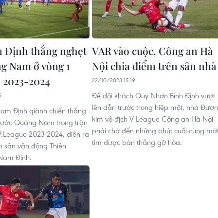
 Định thắng nghẹt
VAR vào cuộc, Công an Hà
g Nam ở vòng 1
Nội chia điểm trên sân nhà
 2023-2024
22/10/2023 15:19
Để đội khách Quy Nhơn Bình Định vượt
5
lên dẫn trước trong hiệp một, nhà Đươ
am Định giành chiến thắng
kim vô địch V-League Công an Hà Nội
1 trước Quảng Nam trong trận
phải chờ đến những phút cuối cùng mớ
.League 2023-2024, diễn ra
tìm được bàn thắng gỡ hòa.
ên sân vận động Thiên
 Nam Định.