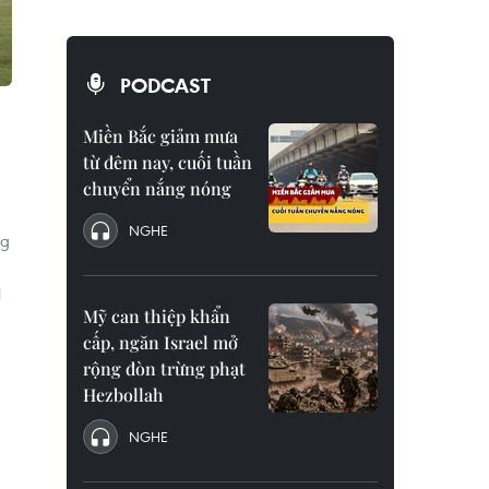
PODCAST
Miền Bắc giảm mưa
từ đêm nay, cuối tuần
chuyển nắng nóng
NGHE
ng
i
Mỹ can thiệp khẩn
cấp, ngăn Israel mở
rộng đòn trừng phạt
Hezbollah
NGHE