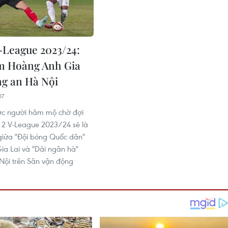
-League 2023/24:
m Hoàng Anh Gia
ng an Hà Nội
07
ợc người hâm mộ chờ đợi
g 2 V-League 2023/24 sẽ là
giữa "Đội bóng Quốc dân"
a Lai và "Dải ngân hà"
Nội trên Sân vận động