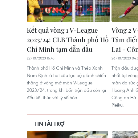
Kết quả vòng 1 V-League
Vòng 2 V
2023/24: CLB Thành phố Hồ
Tâm điể
Chí Minh tạm dẫn đầu
Lai - Cô
22/10/2023 15:43
26/10/2023 04:
Thành phố Hồ Chí Minh và Thép Xanh
Trận đấu đư
Nam Định là hai câu lạc bộ giành chiến
nhất tại vòn
thắng ở vòng mở màn V-League
màn đọ sức 
2023/24, trong khi bốn trận đấu còn lại
Hoàng Anh Gi
đều kết thúc với tỷ số hòa.
Công an Hà 
Pleiku.