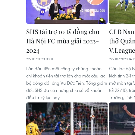
SHS tài trợ 10 tỷ đồng cho
CLB Nam
Hà Nội FC mùa giải 2023-
thở Quản
2024
V.League
22/10/2023 03:11
22/10/2023 14:1
Lần đầu tiên một công ty chứng khoán
Câu lạc bộ N
chi khoản tiền tài trợ lớn cho một câu lạc
kịch tính 2-
bộ bóng đá, ông Vũ Đức Tiến, Tổng giám
mở màn tại V
đốc SHS đã có những chia sẻ về khoản
tối 22/10, tr
đầu tư kỷ lục này.
Trường, tỉnh