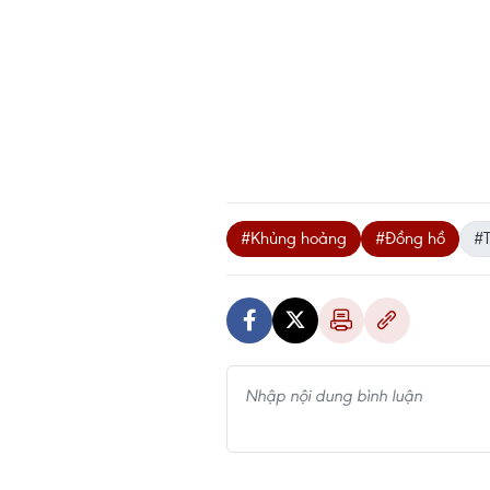
#Khủng hoảng
#Đồng hồ
#T