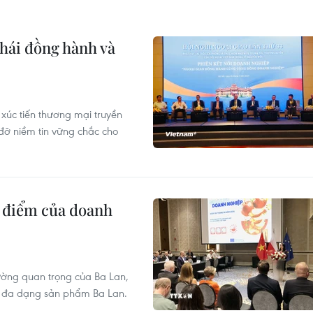
thái đồng hành và
 xúc tiến thương mại truyền
 đỡ niềm tin vững chắc cho
ng điểm của doanh
ường quan trọng của Ba Lan,
có đa dạng sản phẩm Ba Lan.