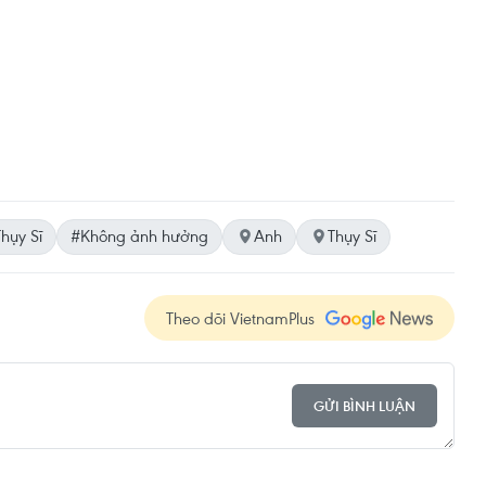
hụy Sĩ
#Không ảnh hưởng
Anh
Thụy Sĩ
Theo dõi VietnamPlus
GỬI BÌNH LUẬN