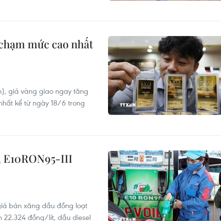
, chạm mức cao nhất
m), giá vàng giao ngay tăng
hất kể từ ngày 18/6 trong
, E10RON95-III
giá bán xăng dầu đồng loạt
 22.324 đồng/lít, dầu diesel