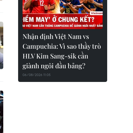
Nhận định Việt Nam vs
Campuchia: Vì sao thầy trò
HLV Kim Sang-sik cần
giành ngôi đầu bảng?
06/08/2026 11:05