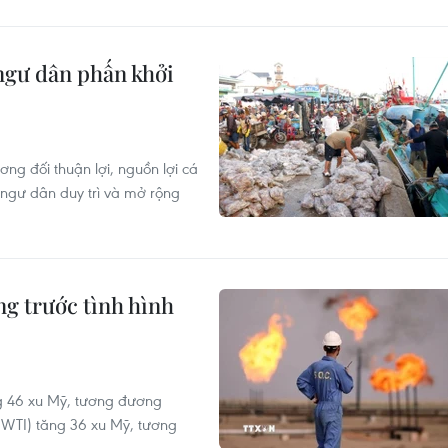
ngư dân phấn khởi
ơng đối thuận lợi, nguồn lợi cá
 ngư dân duy trì và mở rộng
ng trước tình hình
ng 46 xu Mỹ, tương đương
(WTI) tăng 36 xu Mỹ, tương