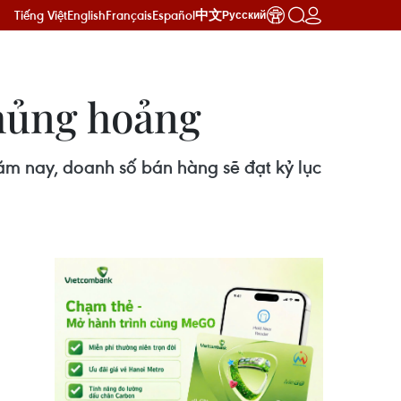
Tiếng Việt
English
Français
Español
中文
Русский
khủng hoảng
năm nay, doanh số bán hàng sẽ đạt kỷ lục