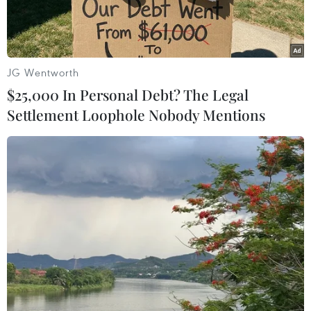
trước Cologne.
Chiến thắng này đã đưa đoàn quân của huấn
luyện viên Jurgen Klopp lên vị tríthứ 2 trên
JG Wentworth
bảng xếp hạng, chỉ với 3 điểm ít hơn so với
$25,000 In Personal Debt? The Legal
Bayern Munich – đội bónghiện vẫn đang chơi
Settlement Loophole Nobody Mentions
thăng hoa sau khi bất ngờ để thua 0-1 trước
M’gladbach ởngày ra quân.
Gạt đi nỗi thất vọng sau trận thua mất mặt trước
Olympiakos ở lượt trận thứ 3vòng bảng
Champions League, Dortmund đã có mộttrận
đấu tưng bừng khi đón tiếp Cologne trên
sânnhà Signal Iduna Park.
Nhập cuộc với quyết tâm chiến thắng rất cao,