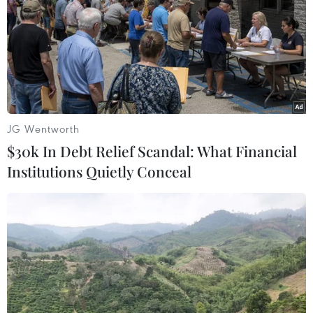
08/08/2026 15:53
Chủ sân Azteca lỗ hơn 47 triệu USD vì
World Cup 2026
08/08/2026 06:43
JG Wentworth
$30k In Debt Relief Scandal: What Financial
ASEAN Cup 2026 ngày 8/8: Xác định
Institutions Quietly Conceal
đối thủ của đội tuyển Việt Nam ở bán
kết
08/08/2026 03:50
Tuyển Việt Nam giành vé vào
bán kết, vì sao ông Kim Sang-sik vẫn
không vui?