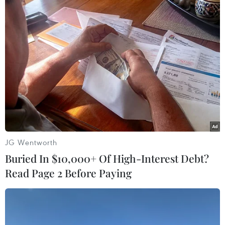
#Bundesliga
#Dortmund
#Cologne
#Bayern Munich
Theo dõi VietnamPlus
JG Wentworth
Buried In $10,000+ Of High-Interest Debt?
Read Page 2 Before Paying
TIN CÙNG CHUYÊN MỤC
ASEAN Cup 2026: Malaysia sẵn sàng
tạo bất ngờ trước Việt Nam