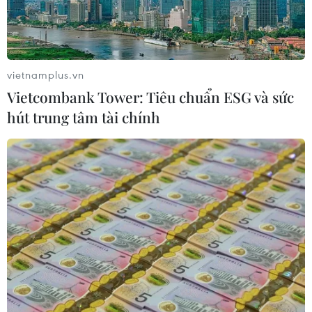
Nga thoái vốn nhà nước khỏi Sân bay
Quốc tế Sheremetyevo
07/08/2026 00:22
vietnamplus.vn
Vietcombank Tower: Tiêu chuẩn ESG và sức
hút trung tâm tài chính
Nga thông báo tấn công căn
cứ ngầm của Ukraine
06/08/2026 16:21
Tây Ban Nha: 100 người thiệt mạng
trong vụ vượt biển ồ ạt vào Ceuta
06/08/2026 16:03