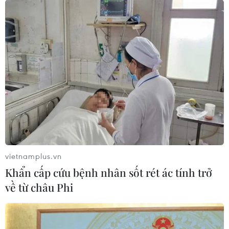
UNHCR-WB phối hợp viện trợ cho các
nước tiếp nhận người tị nạn Syria
14/10/2021 22:56
Ngày 14/10, người đứng đầu Cao uỷ Liên hợp quốc về
người tị nạn (UNHCR) Filippo Grandi cho hay đang phối
hợp với Ngân hàng Thế giới (WB) để cung cấp tài chính
cho các nước hiện có người tị nạn Syria.
vietnamplus.vn
Khẩn cấp cứu bệnh nhân sốt rét ác tính trở
về từ châu Phi