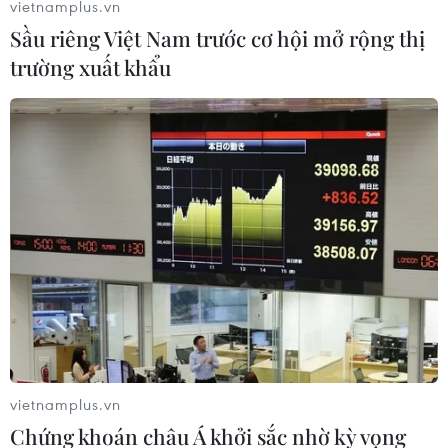
vietnamplus.vn
là người tị nạn Syria khiến một người Thổ Nhĩ Kỳ thiệt
Sầu riêng Việt Nam trước cơ hội mở rộng thị
mạng.
trường xuất khẩu
vietnamplus.vn
Ngày càng nhiều người di cư từ Syria và
Chứng khoán châu Á khởi sắc nhờ kỳ vọng