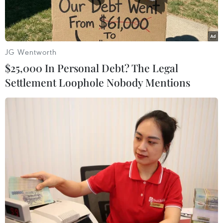
EU.
JG Wentworth
$25,000 In Personal Debt? The Legal
Settlement Loophole Nobody Mentions
Người dân đi sơ tán để tránh xung đột bạo lực tại tỉnh Hasakeh,
Syria ngày 28/1/2021. (Ảnh: AFP/TTXVN)
Theo phóng viên TTXVN tại Đức, trong chuyến
thăm Thổ Nhĩ Kỳ ngày 16/10, Thủ tướng Đức