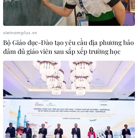
vietnamplus.vn
Bộ Giáo dục-Đào tạo yêu cầu địa phương bảo
đảm đủ giáo viên sau sắp xếp trường học
Các nước Nam Âu kêu gọi EU đoàn kết hơn
trong xử lý vấn đề người di cư
21/03/2021 04:42
Các bộ trưởng 5 nước Địa Trung Hải kêu gọi hợp tác
hơn với những quốc gia là điểm xuất phát hoặc quá
cảnh của người di cư, thiết lập một cơ chế hồi hương
chung của châu Âu và tái phân bổ người di cư.