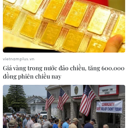
bỏ rào cản đối với mong muốn gia nhập EU của
Thổ Nhĩ Kỳ./.
(TTXVN/Vietnam+)
vietnamplus.vn
Giá vàng trong nước đảo chiều, tăng 600.000
đồng phiên chiều nay