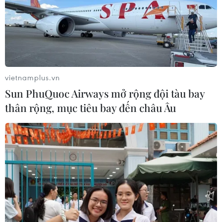
vietnamplus.vn
Sun PhuQuoc Airways mở rộng đội tàu bay
thân rộng, mục tiêu bay đến châu Âu