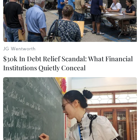
#Người di cư
#Liên minh châu Âu
#Recep Tayyip Erdogan
#Người tị nạn
#Taliban
Đức
Thổ Nhĩ Kỳ
JG Wentworth
Theo dõi VietnamPlus
$30k In Debt Relief Scandal: What Financial
Institutions Quietly Conceal
TIN LIÊN QUAN