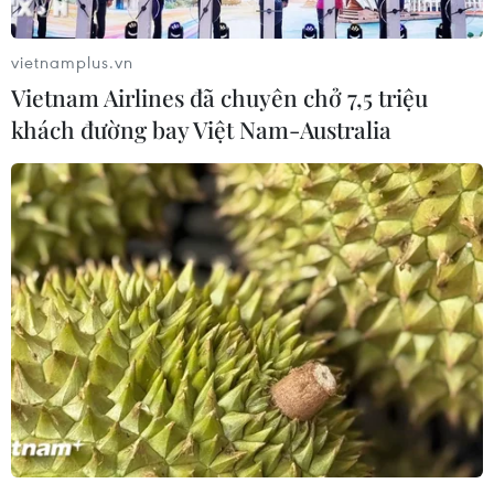
vietnamplus.vn
Vietnam Airlines đã chuyên chở 7,5 triệu
khách đường bay Việt Nam-Australia
Thổ Nhĩ Kỳ: Xảy ra ẩu đả giữa người dân
Ankara và người tị nạn Syria
12/08/2021 11:20
Bạo loạn đã bùng phát vào tối 11/8 sau khi xảy ra vụ ẩu
đả giữa người dân ở Ankara và những người được cho