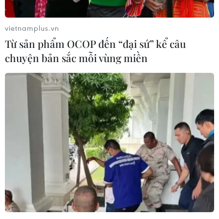
vietnamplus.vn
Từ sản phẩm OCOP đến “đại sứ” kể câu
chuyện bản sắc mỗi vùng miền