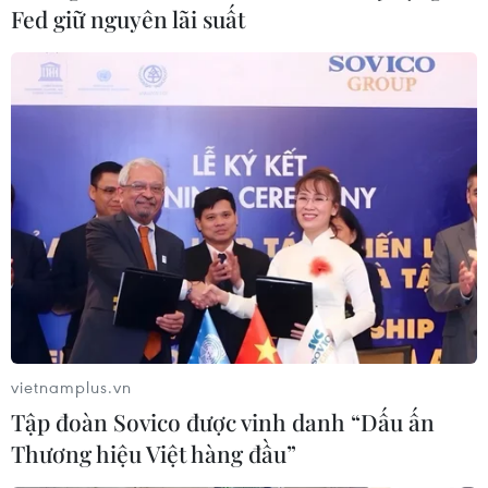
Afghanistan vào EU
Fed giữ nguyên lãi suất
12/08/2021 15:28
Theo Frontex, trong 7 tháng đầu năm nay, lực lượng
chức năng đã phát hiện 22.600 người di cư nhập cảnh
trái phép vào EU qua tuyến đường Tây Balkan, tăng
90% so với cùng kỳ năm 2020.
vietnamplus.vn
Tập đoàn Sovico được vinh danh “Dấu ấn
Thương hiệu Việt hàng đầu”