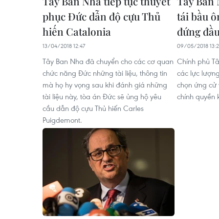
Tây Ban Nha tiếp tục thuyết
Tây Ban 
phục Đức dẫn độ cựu Thủ
tái bầu 
hiến Catalonia
đứng đầu
13/04/2018 12:47
09/05/2018 13:2
Tây Ban Nha đã chuyển cho các cơ quan
Chính phủ T
chức năng Đức những tài liệu, thông tin
các lực lượng
mà họ hy vọng sau khi đánh giá những
chọn ứng cử 
tài liệu này, tòa án Đức sẽ ủng hộ yêu
chính quyền 
cầu dẫn độ cựu Thủ hiến Carles
Puigdemont.