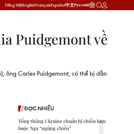
Tiếng Việt
English
Français
Español
中文
Русский
nia Puidgemont về
), ông Carles Puidgemont, có thể bị dẫn
ĐỌC NHIỀU
Tổng thống Ukraine chuẩn bị chiến lược
buộc Nga “ngừng chiến”