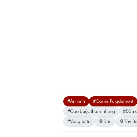
#An ninh
#Carles Puigdemont
#Cáo buộc tham nhũng
#Dẫn 
#Vùng tự trị
Đức
Tây B