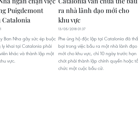
Nha ngăn chặn việc
Catalonia vẫn chưa thể bầu
ông Puigdemont
ra nhà lãnh đạo mới cho
 Catalonia
khu vực
1
13/05/2018 01:37
ây Ban Nha gây sức ép buộc
Phe ủng hộ độc lập tại Catalonia đã thấ
 ly khai tại Catalonia phải
bại trong việc bầu ra một nhà lãnh đạo
viên khác và thành lập một
mới cho khu vực, chỉ 10 ngày trước hạn
khu vực.
chót phải thành lập chính quyền hoặc t
chức một cuộc bầu cử.