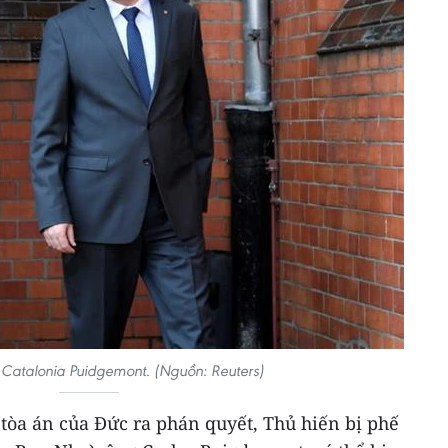
 Catalonia Puidgemont. (Nguồn: Reuters)
 tòa án của Đức ra phán quyết, Thủ hiến bị phế