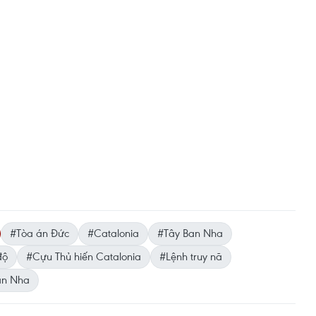
#Tòa án Đức
#Catalonia
#Tây Ban Nha
độ
#Cựu Thủ hiến Catalonia
#Lệnh truy nã
an Nha