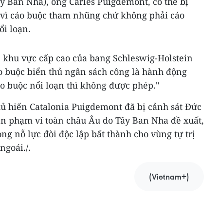
ây Ban Nha), ông Carles Puigdemont, có thể bị
 vì cáo buộc tham nhũng chứ không phải cáo
ổi loạn.
n khu vực cấp cao của bang Schleswig-Holstein
áo buộc biển thủ ngân sách công là hành động
o buộc nổi loạn thì không được phép."
hủ hiến Catalonia Puigdemont đã bị cảnh sát Đức
rên phạm vi toàn châu Âu do Tây Ban Nha đề xuất,
ong nỗ lực đòi độc lập bất thành cho vùng tự trị
ngoái./.
(Vietnam+)