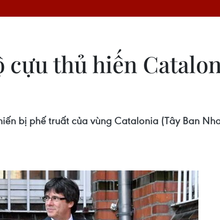
ộ cựu thủ hiến Catalo
iến bị phế truất của vùng Catalonia (Tây Ban Nha