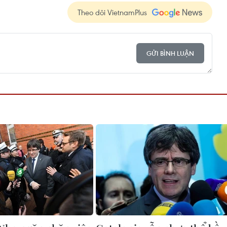
Theo dõi VietnamPlus
GỬI BÌNH LUẬN