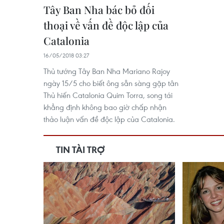
Tây Ban Nha bác bỏ đối
thoại về vấn đề độc lập của
Catalonia
16/05/2018 03:27
Thủ tướng Tây Ban Nha Mariano Rajoy
ngày 15/5 cho biết ông sẵn sàng gặp tân
Thủ hiến Catalonia Quim Torra, song tái
khẳng định không bao giờ chấp nhận
thảo luận vấn đề độc lập của Catalonia.