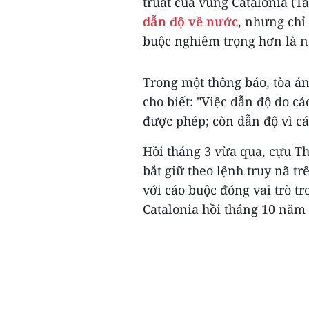
truất của vùng Catalonia (T
dẫn độ về nước
, nhưng chỉ
buộc nghiêm trọng hơn là n
Trong một thông báo, tòa á
cho biết: "Việc dẫn độ do c
được phép; còn dẫn độ vì cá
Hồi tháng 3 vừa qua, cựu T
bắt giữ theo lệnh truy nã t
với cáo buộc đóng vai trò tr
Catalonia hồi tháng 10 năm 