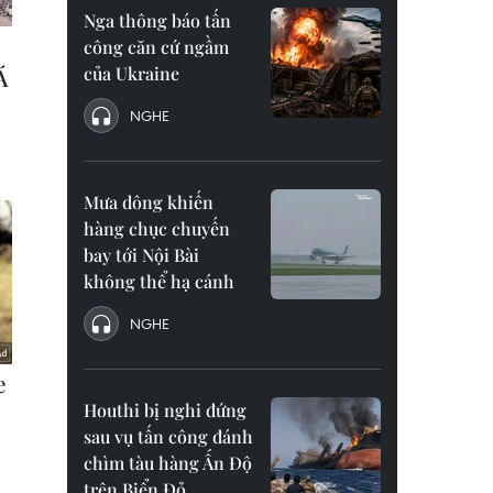
Nga thông báo tấn
công căn cứ ngầm
của Ukraine
NGHE
Mưa dông khiến
hàng chục chuyến
bay tới Nội Bài
không thể hạ cánh
NGHE
Houthi bị nghi đứng
sau vụ tấn công đánh
chìm tàu hàng Ấn Độ
trên Biển Đỏ