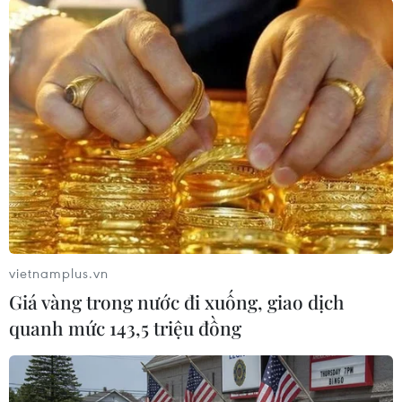
vietnamplus.vn
#Bộ Quốc phòng Đức
#NATO
#Chi tiêu quốc phòng
Giá vàng trong nước đi xuống, giao dịch
#Chế tạo vũ khí
#năng lực phòng thủ
Đức
quanh mức 143,5 triệu đồng