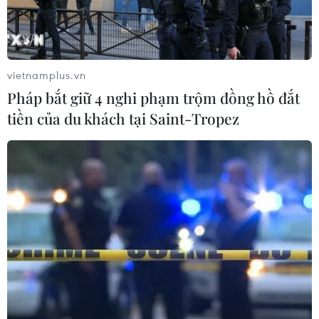
vietnamplus.vn
Pháp bắt giữ 4 nghi phạm trộm đồng hồ đắt
tiền của du khách tại Saint-Tropez
Đức dự kiến chi quốc tiêu quốc phòng kỷ
lục trong năm 2024
03/07/2023 15:43
Theo dự thảo Ngân sách Liên bang năm 2024, khoản
vay ròng mới của Đức sẽ trị giá 16,6 tỷ euro (tương
đương 18,1 tỷ USD) do chi tiêu quốc phòng cao kỷ lục.