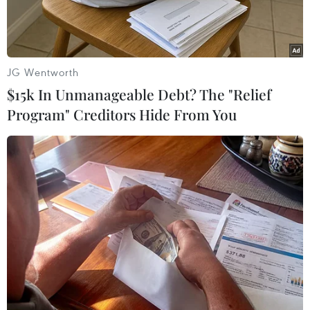
JG Wentworth
$15k In Unmanageable Debt? The "Relief
Program" Creditors Hide From You
Xe tăng Leopard 2 tại trung tâm huấn luyện ở Augustdorf, Đức,
ngày 1/2/2023. (Ảnh: AFP/TTXVN)
Lần đầu tiên kể từ năm 1992, Đức sẽ đáp ứng
đúng chỉ tiêu quốc phòng do Tổ chức Hiệp ước
Bắc Đại Tây dương (NATO) đặt ra là 2% Tổng