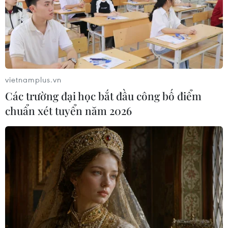
10/08/2026 01:09
Đan Mạch: Xả súng tại Holbaek,
nhiều người bị thương
10/08/2026 01:04
vietnamplus.vn
Các trường đại học bắt đầu công bố điểm
chuẩn xét tuyển năm 2026
Xuất khẩu của Đức sang Trung Quốc
giảm mạnh
09/08/2026 22:05
Nghịch lý tại các cường quốc du lịch
Địa Trung Hải
09/08/2026 22:00