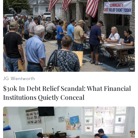
Theo dõi VietnamPlus
TIN LIÊN QUAN
JG Wentworth
$30k In Debt Relief Scandal: What Financial
Institutions Quietly Conceal