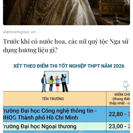
Khám phá điểm du lịch nổi
tiếng Mũi Tobizina ở Nga
vietnamplus.vn
09/08/2026 16:20
Trước khi có nước hoa, các nữ quý tộc Nga sử
dụng hương liệu gì?
Nga và Syria đạt thỏa thuận mới về
tương lai hai căn cứ chiến lược
09/08/2026 15:21
Vấn đề người di cư: Đức khôi phục cơ
chế trả người xin tị nạn về Italy
09/08/2026 14:40