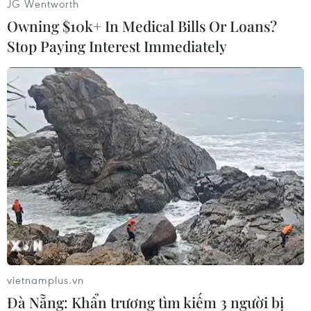
JG Wentworth
Lịch thi đấu
Owning $10k+ In Medical Bills Or Loans?
Ngày 12/10
Stop Paying Interest Immediately
0h00
Gruzia - Hy Lạp
Croatia - Latvia
Thổ Nhĩ Kỳ - Azerbaijan
Đức - Bỉ
0h45
Ireland - Armenia
Nga - Andorra
1h15
Đan Mạch - Bồ Đào Nha
Na Uy - Síp
vietnamplus.vn
1h15
Đà Nẵng: Khẩn trương tìm kiếm 3 người bị
Thụy Điển - Hà Lan