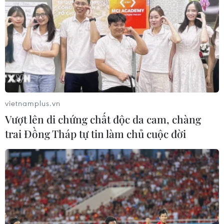
ASEAN Cup 2026: Indonesia tổn thất
lực lượng trước trận quyết đấu tuyển
Việt Nam
03/08/2026 07:21
Xem thêm
vietnamplus.vn
Vượt lên di chứng chất độc da cam, chàng
trai Đồng Tháp tự tin làm chủ cuộc đời
CƠ QUAN CHỦ QUẢN: THÔNG TẤN XÃ VIỆT NAM
Tổng Biên tập: TRẦN TIẾN DUẨN
Phó Tổng Biên tập: NGUYỄN THỊ TÁM, KHÚC THANH
THỦY