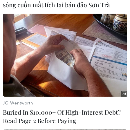
sóng cuốn mất tích tại bán đảo Sơn Trà
Slovenia - Serbia
2:00
Pháp - Bosnia & Herzegovina
Huy Anh (Vietnam+)
JG Wentworth
Buried In $10,000+ Of High-Interest Debt?
Read Page 2 Before Paying