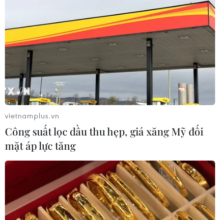
Sửa Luật Trưng mua, trưng dụng tài
sản giải quyết vướng mắc trên thực
tiễn
04/08/2026 13:10
Xem thêm
vietnamplus.vn
Công suất lọc dầu thu hẹp, giá xăng Mỹ đối
mặt áp lực tăng
CƠ QUAN CHỦ QUẢN: THÔNG TẤN XÃ VIỆT NAM
Tổng Biên tập: TRẦN TIẾN DUẨN
Phó Tổng Biên tập: NGUYỄN THỊ TÁM, KHÚC THANH
THỦY