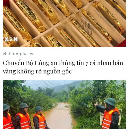
Sở hữu trí tuệ
Quy định sử dụng
RSS
Hỗ trợ
Ngôn ngữ
TTXVN
Dịch vụ tin
Quảng cáo
vietnamplus.vn
Liên hệ
Chuyển Bộ Công an thông tin 7 cá nhân bán
vàng không rõ nguồn gốc
Giấy phép số: 1374/GP-BTTTT do Bộ Thông tin và Truyền thông
cấp ngày 11/9/2008.
Quảng cáo: Phó TBT Nguyễn Thị Tám: 093.5958688, Email:
tamvna@gmail.com
Điện thoại: (024) 39411349 - (024) 39411348, Fax: (024)
39411348