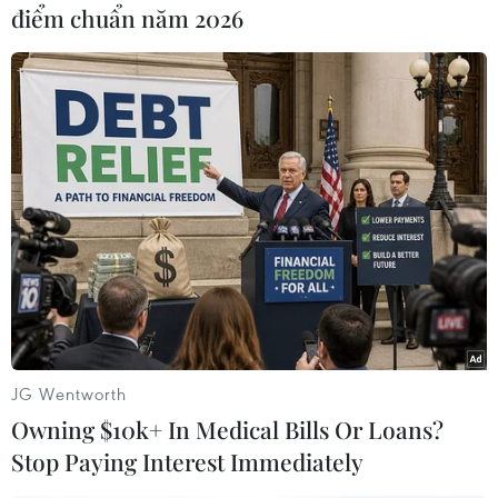
điểm chuẩn năm 2026
Lan./.
Trang Nhung (TTXVN)
JG Wentworth
Owning $10k+ In Medical Bills Or Loans?
Stop Paying Interest Immediately