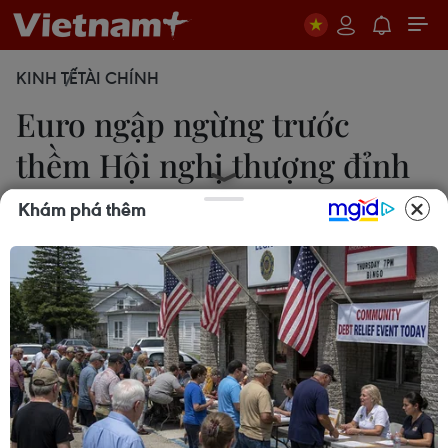
KINH TẾ
TÀI CHÍNH
Euro ngập ngừng trước
thềm Hội nghị thượng đỉnh
EU
Khám phá thêm
18/10/2012 11:16
Sau khi tăng mạnh đêm trước tại New York, đồng
euro ngập ngừng lên xuống tại châu Á phiên
18/10, trước thềm Hội nghị thượng đỉnh EU.
Sau khi tăng rất mạnh đêm trước tại New York,
đồng euro ngập ngừng lênxuống tại châu Á