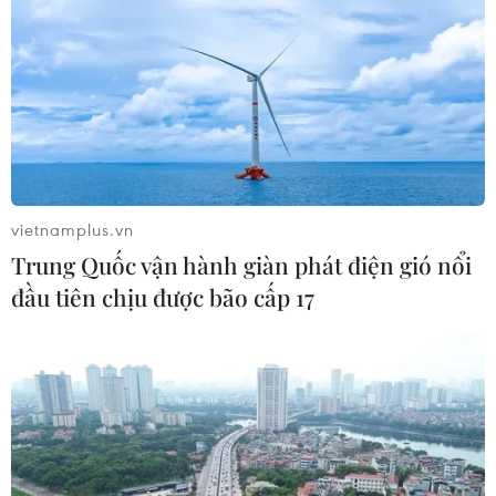
Cục diện ASEAN Cup 2026: Kịch bản
đưa đội tuyển Việt Nam vào bán kết
02/08/2026 02:56
Xem thêm
vietnamplus.vn
Trung Quốc vận hành giàn phát điện gió nổi
đầu tiên chịu được bão cấp 17
CƠ QUAN CHỦ QUẢN: THÔNG TẤN XÃ VIỆT NAM
Tổng Biên tập: TRẦN TIẾN DUẨN
Phó Tổng Biên tập: NGUYỄN THỊ TÁM, KHÚC THANH