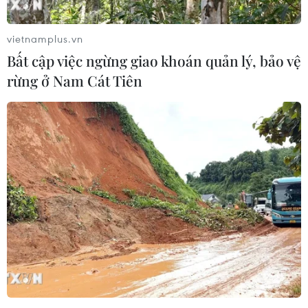
vietnamplus.vn
Bất cập việc ngừng giao khoán quản lý, bảo vệ
rừng ở Nam Cát Tiên
#Quảng Ninh
#Giải đua thuyền buồm vòng quanh thế giới Clipper Race
#Hạ Long
#Đội đua thuyền
Quảng Ninh
Theo dõi VietnamPlus