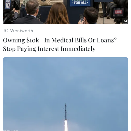
thế giới.
JG Wentworth
Owning $10k+ In Medical Bills Or Loans?
Stop Paying Interest Immediately
Những đội thuyền đầu tiên của Giải đua thuyền buồm vòng
quanh thế giới Clipper Race mùa giải 2023-2024. (Ảnh: TTXVN
phát)
Sớm hơn dự kiến, vào lúc 13 giờ 20 ngày 18/2,