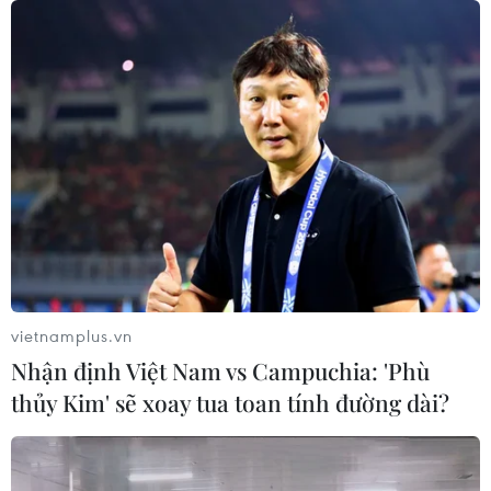
TIN CÙNG CHUYÊN MỤC
Công Phượng gặp thử thách lớn
vietnamplus.vn
trong ngày tái xuất V-League 2026/27
Nhận định Việt Nam vs Campuchia: 'Phù
06/08/2026 11:49
thủy Kim' sẽ xoay tua toan tính đường dài?
Nhận định Việt Nam vs