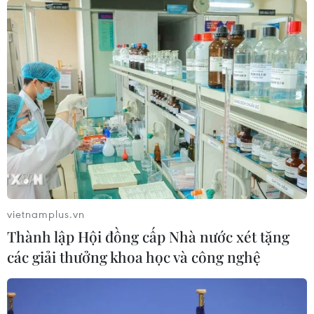
400 khách thăm Vịnh Hạ Long
26/01/2024 09:33
Trong 2 ngày neo tại Cảng tàu khách quốc tế Hạ Long,
du khách quốc tế sẽ tham gia các trải nghiệm khám
phá Vịnh Hạ Long, city tour khám phá văn hóa, ẩm thực
địa phương, tham quan địa phương lân cận.
vietnamplus.vn
Thành lập Hội đồng cấp Nhà nước xét tặng
các giải thưởng khoa học và công nghệ