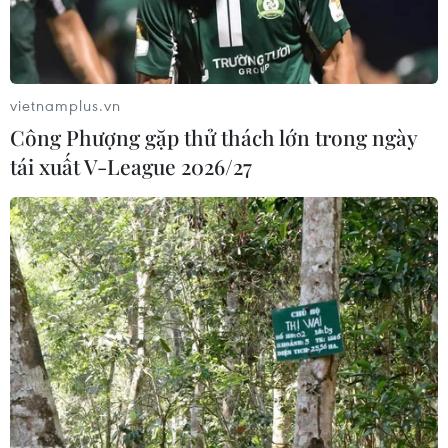
Long, vịnh di sản thiên nhiên thế giới Hạ Long
và các địa danh nổi tiếng của Quảng Ninh ra
toàn cầu.
vietnamplus.vn
Chiếc thuyền buồm mang tên "Ha Long Bay, Viet
Công Phượng gặp thử thách lớn trong ngày
Nam" tham gia suốt hành trình của giải đua
tái xuất V-League 2026/27
vòng quanh thế giới cũng giúp quảng bá tới
toàn cầu thương hiệu vịnh Hạ Long - Di sản
Thiên nhiên Thế giới./.
(TTXVN/Vietnam+)