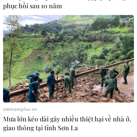
phục hồi sau 10 năm
vietnamplus.vn
Mưa lớn kéo dài gây nhiều thiệt hại về nhà ở,
giao thông tại tỉnh Sơn La