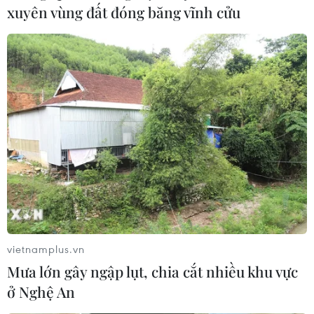
xuyên vùng đất đóng băng vĩnh cửu
TIN LIÊN QUAN
vietnamplus.vn
Mưa lớn gây ngập lụt, chia cắt nhiều khu vực
Quảng Ninh: Tàu biển du lịch Quốc tế đưa
ở Nghệ An