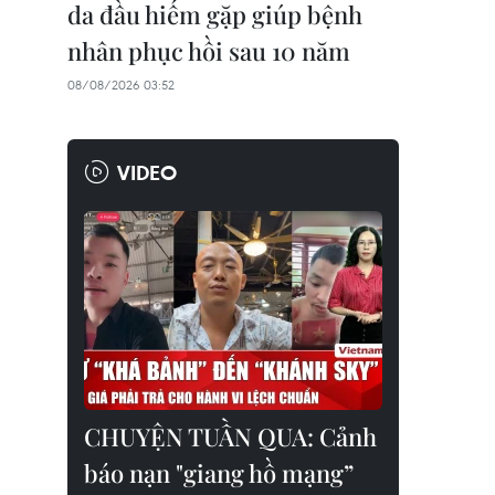
da đầu hiếm gặp giúp bệnh
nhân phục hồi sau 10 năm
08/08/2026 03:52
VIDEO
CHUYỆN TUẦN QUA: Cảnh
báo nạn "giang hồ mạng”