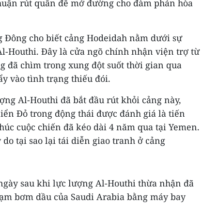
 thuận rút quân để mở đường cho đàm phán hòa
g Đông cho biết cảng Hodeidah nằm dưới sự
Al-Houthi. Đây là cửa ngõ chính nhận viện trợ từ
 đã chìm trong xung đột suốt thời gian qua
y vào tình trạng thiếu đói.
ợng Al-Houthi đã bắt đầu rút khỏi cảng này,
Biển Đỏ trong động thái được đánh giá là tiến
 thúc cuộc chiến đã kéo dài 4 năm qua tại Yemen.
 do tại sao lại tái diễn giao tranh ở cảng
 ngày sau khi lực lượng Al-Houthi thừa nhận đã
trạm bơm dầu của Saudi Arabia bằng máy bay