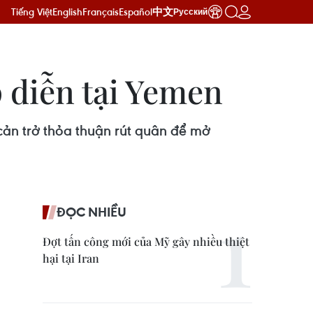
Tiếng Việt
English
Français
Español
中文
Русский
p diễn tại Yemen
cản trở thỏa thuận rút quân để mở
ĐỌC NHIỀU
Đợt tấn công mới của Mỹ gây nhiều thiệt
hại tại Iran