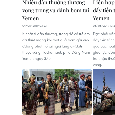
Nhiều dân thường thương
Liên hợp
vong trong vụ đánh bom tại
đẩy tiến 
Yemen
Yemen
04/05/2019 03:23
05/05/2019 13:2
Ít nhất 6 dân thường, trong đó có trẻ em,
Đặc phái viê
đã thiệt mạng khi một quả bom gài ven
đẩy tiến trìn
đường phát nổ tại ngôi làng al-Qatn
qua các hoạt
thuộc vùng Hadramaut, phía Đông Nam
giữa lực lượ
Yemen ngày 3/5.
Iran hậu thu
vong.