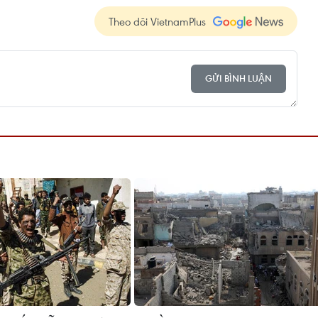
Theo dõi VietnamPlus
GỬI BÌNH LUẬN