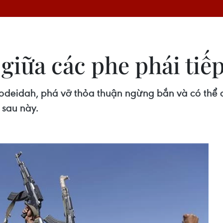
t giữa các phe phái tiế
Hodeidah, phá vỡ thỏa thuận ngừng bắn và có thể 
sau này.