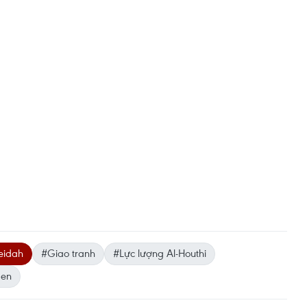
eidah
#Giao tranh
#Lực lượng Al-Houthi
en