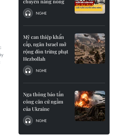
chuyển nắng nóng
NGHE
Mỹ can thiệp khẩn
ã
cấp, ngăn Israel mở
c
rộng đòn trừng phạt
ây
Hezbollah
c
NGHE
Nga thông báo tấn
công căn cứ ngầm
của Ukraine
NGHE