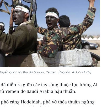
 tuyển quân tại thủ đô Sanaa, Yemen. (Nguồn: AFP/TTXVN)
t đã diễn ra giữa các tay súng thuộc lực lượng Al-
hủ Yemen do Saudi Arabia hậu thuẫn.
nh phố cảng Hodeidah, phá vỡ thỏa thuận ngừng