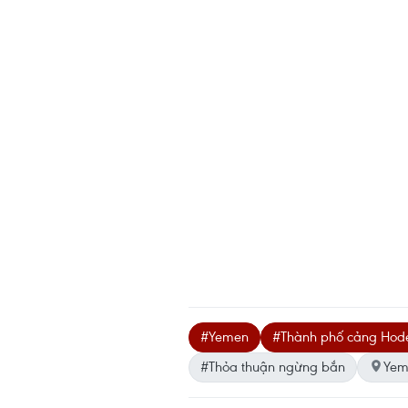
#Yemen
#Thành phố cảng Hod
#Thỏa thuận ngừng bắn
Yem