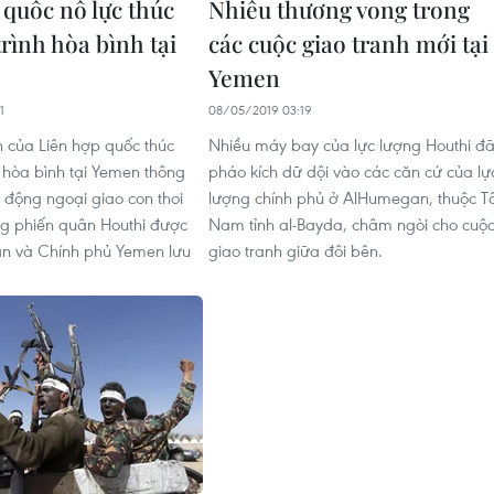
 quốc nỗ lực thúc
Nhiều thương vong trong
trình hòa bình tại
các cuộc giao tranh mới tại
Yemen
1
08/05/2019 03:19
n của Liên hợp quốc thúc
Nhiều máy bay của lực lượng Houthi đ
h hòa bình tại Yemen thông
pháo kích dữ dội vào các căn cứ của lự
 động ngoại giao con thoi
lượng chính phủ ở AlHumegan, thuộc T
ng phiến quân Houthi được
Nam tỉnh al-Bayda, châm ngòi cho cuộ
ẫn và Chính phủ Yemen lưu
giao tranh giữa đôi bên.