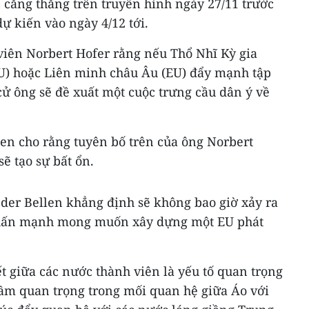
n căng thẳng trên truyền hình ngày 27/11 trước
dự kiến vào ngày 4/12 tới.
viên Norbert Hofer rằng nếu Thổ Nhĩ Kỳ gia
U) hoặc Liên minh châu Âu (EU) đẩy mạnh tập
cử ông sẽ đề xuất một cuộc trưng cầu dân ý về
en cho rằng tuyên bố trên của ông Norbert
ẽ tạo sự bất ổn.
der Bellen khẳng định sẽ không bao giờ xảy ra
 nhấn mạnh mong muốn xây dựng một EU phát
t giữa các nước thành viên là yếu tố quan trọng
ầm quan trọng trong mối quan hệ giữa Áo với