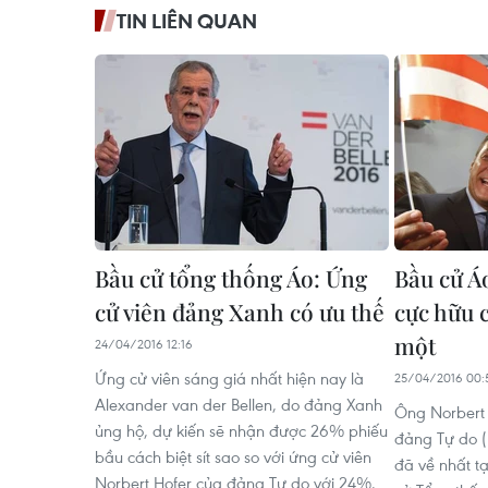
TIN LIÊN QUAN
Bầu cử tổng thống Áo: Ứng
Bầu cử Á
cử viên đảng Xanh có ưu thế
cực hữu 
một
24/04/2016 12:16
Ứng cử viên sáng giá nhất hiện nay là
25/04/2016 00:
Alexander van der Bellen, do đảng Xanh
Ông Norbert 
ủng hộ, dự kiến sẽ nhận được 26% phiếu
đảng Tự do (
bầu cách biệt sít sao so với ứng cử viên
đã về nhất t
Norbert Hofer của đảng Tự do với 24%.