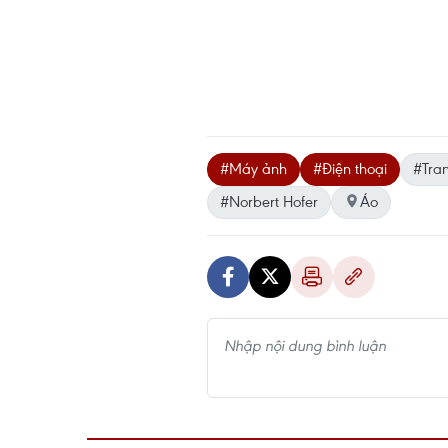
#Máy ảnh
#Điện thoại
#Tra
#Norbert Hofer
Áo