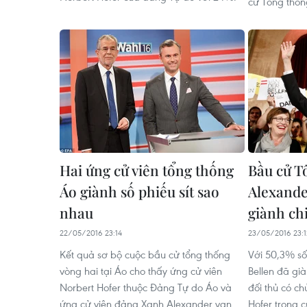
cử Tổng thốn
Hai ứng cử viên tổng thống
Bầu cử T
Áo giành số phiếu sít sao
Alexande
nhau
giành ch
22/05/2016 23:14
23/05/2016 23:1
Kết quả sơ bộ cuộc bầu cử tổng thống
Với 50,3% số
vòng hai tại Áo cho thấy ứng cử viên
Bellen đã già
Norbert Hofer thuộc Đảng Tự do Áo và
đối thủ có c
ứng cử viên đảng Xanh Alexander van
Hofer trong 