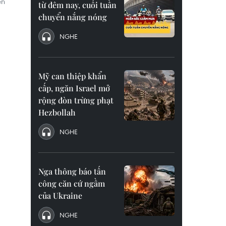
en
từ đêm nay, cuối tuần
chuyển nắng nóng
NGHE
Mỹ can thiệp khẩn
cấp, ngăn Israel mở
rộng đòn trừng phạt
Hezbollah
NGHE
Nga thông báo tấn
công căn cứ ngầm
của Ukraine
NGHE