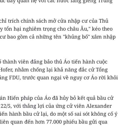
c đẩy quan hệ với các nước láng giềng Trung
.
 chỉ trích chính sách mở cửa nhập cư của Thủ
y tổn hại nghiêm trọng cho châu Âu," kéo theo
i cư bao gồm cả những tên "khủng bố" xâm nhập
ố thành viên đảng bảo thủ Áo tiến hành cuộc
 Hofer, nhằm chống lại khả năng đắc cử Tổng
ảng FDU, trước quan ngại về nguy cơ Áo rời khỏi
 án Hiến pháp của Áo đã hủy bỏ kết quả bầu cử
22/5, với thắng lợi của ứng cử viên Alexander
iến hành bầu cử lại, do một số sai sót không cố ý
 liên quan đến hơn 77.000 phiếu bầu gửi qua