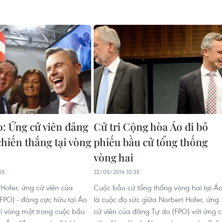
o: Ứng cử viên đảng
Cử tri Cộng hòa Áo đi bỏ
chiến thắng tại vòng
phiếu bầu cử tổng thống
vòng hai
55
22/05/2016 10:35
Hofer, ứng cử viên của
Cuộc bầu cử tổng thống vòng hai tại Á
FPO) - đảng cực hữu tại Áo
là cuộc đọ sức giữa Norbert Hofer, ứng
ại vòng một trong cuộc bầu
cử viên của đảng Tự do (FPO) với ứng 