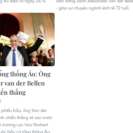
g Áo diễn ra ngày 24/4.
viên đảng Xanh Alexander van der Bell
- giáo sư chuyên ngành kinh tế 72 tuổi.
ổng thống Áo: Ông
r van der Bellen
iến thắng
2
 phiếu bầu, ông Van der
nh chiến thắng sít sao trước
hủ trương cực hữu Norbert
cuộc bầu cử tổng thống Áo.