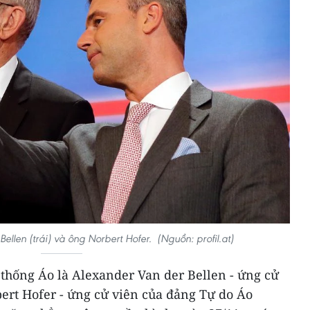
llen (trái) và ông Norbert Hofer. (Nguồn: profil.at)
 thống Áo là Alexander Van der Bellen - ứng cử
ert Hofer - ứng cử viên của đảng Tự do Áo