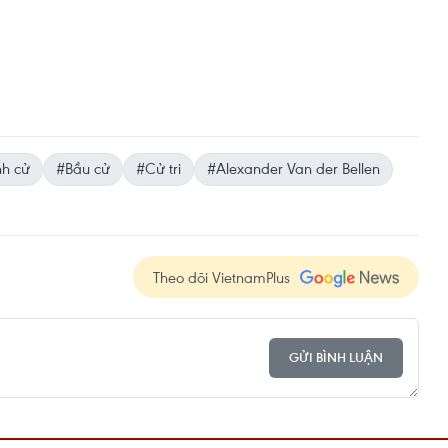
nh cử
#Bầu cử
#Cử tri
#Alexander Van der Bellen
Theo dõi VietnamPlus
GỬI BÌNH LUẬN