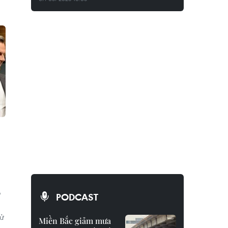
o
PODCAST
cử
Miền Bắc giảm mưa