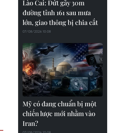
Lào Cai: Đứt gãy 30m
đường tỉnh 161 sau mưa
lớn, giao thông bị chia cắt
07/08/2026 10:08
Mỹ có đang chuẩn bị một
chiến lược mới nhằm vào
Iran?
07/08/2026 10:08