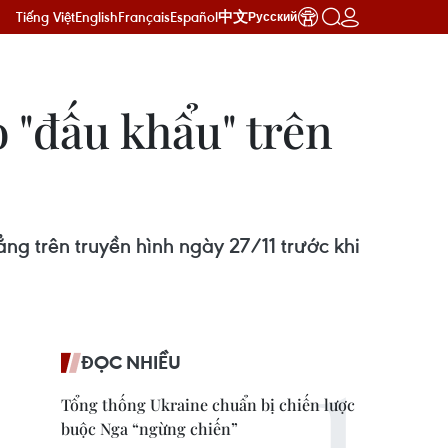
Tiếng Việt
English
Français
Español
中文
Русский
 "đấu khẩu" trên
ng trên truyền hình ngày 27/11 trước khi
ĐỌC NHIỀU
Tổng thống Ukraine chuẩn bị chiến lược
buộc Nga “ngừng chiến”