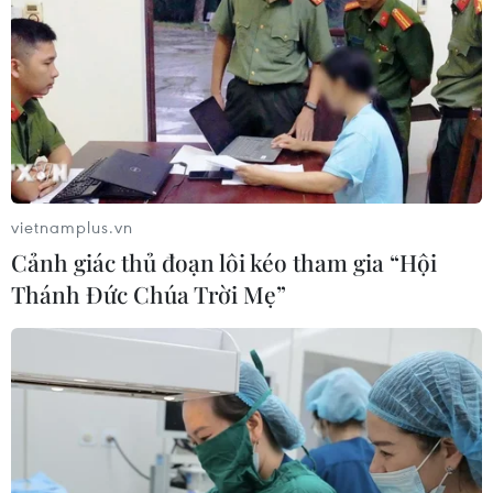
vietnamplus.vn
Cảnh giác thủ đoạn lôi kéo tham gia “Hội
Thánh Đức Chúa Trời Mẹ”
Tân Thủ tướng Nhật Bản thị sát nhà máy
điện hạt nhân Fukushima
17/10/2021 07:30
Thủ tướng Fumio Kishida cho biết chính phủ sẽ khởi
động lại các nhà máy điện hạt nhân đáp ứng tiêu