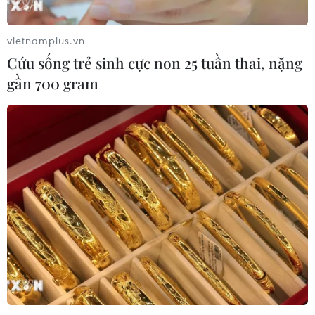
vietnamplus.vn
Cứu sống trẻ sinh cực non 25 tuần thai, nặng
gần 700 gram