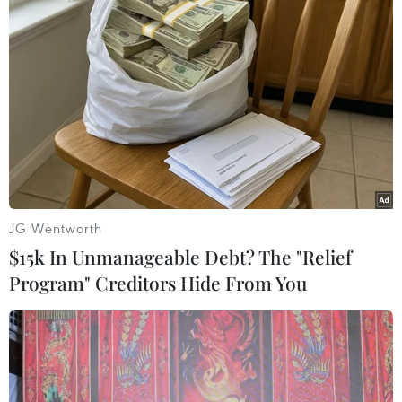
quan hệ với Nhật Bản
06/10/2021 09:16
Trong thư chúc mừng gửi tới tân Thủ tướng Nhật Bản
Fumio Kishida, Thủ tướng Hàn Quốc Kim Boo-kyum bày
tỏ mong muốn tăng cường hợp tác giữa hai nước,
hướng tới tương lai.
JG Wentworth
$15k In Unmanageable Debt? The "Relief
Program" Creditors Hide From You