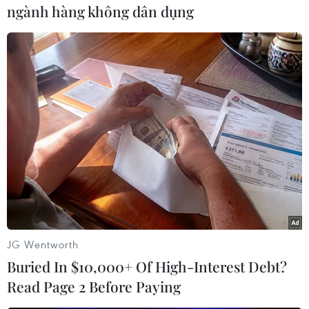
ngành hàng không dân dụng
#Fumio Kishida
#Đền Yasukuni
#Chủ nghĩa quân phiệt Nhật Bản
#Chiến tranh Thế giới
#Tội phạm chiến tranh
Hàn Quốc
Nhật Bản
JG Wentworth
Buried In $10,000+ Of High-Interest Debt?
Theo dõi VietnamPlus
Read Page 2 Before Paying