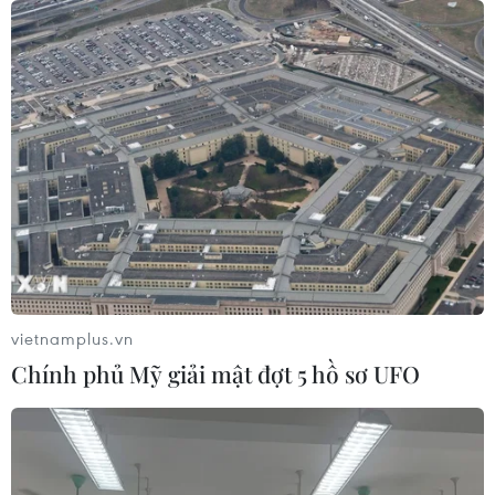
vietnamplus.vn
TIN CÙNG CHUYÊN MỤC
Chính phủ Mỹ giải mật đợt 5 hồ sơ UFO
Dấu mốc quan trọng đưa quan hệ
Việt Nam-New Zealand phát triển
thực chất và hiệu quả hơn
09/08/2026 02:46