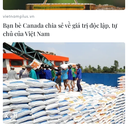
vietnamplus.vn
Bạn bè Canada chia sẻ về giá trị độc lập, tự
chủ của Việt Nam
Nhật Bản: Tân Thủ tướng Kishida giải tán
Hạ viện, tổ chức tuyển cử
14/10/2021 05:04