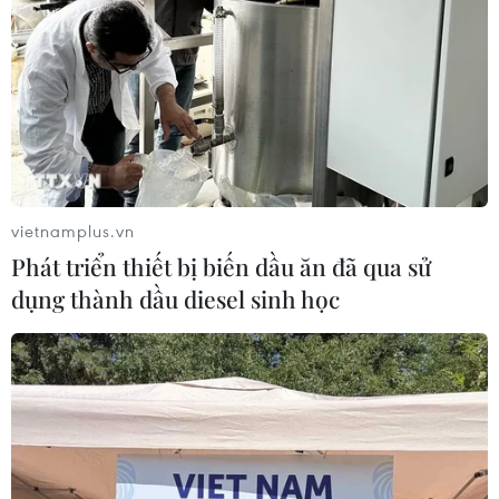
Việt Nam-Ấn Độ thúc đẩy hiện thực
hóa Đối tác Chiến lược Toàn diện
Tăng cường
05/08/2026 13:30
vietnamplus.vn
Xem thêm
Phát triển thiết bị biến dầu ăn đã qua sử
dụng thành dầu diesel sinh học
CƠ QUAN CHỦ QUẢN: THÔNG TẤN XÃ VIỆT NAM
Tổng Biên tập: TRẦN TIẾN DUẨN
Phó Tổng Biên tập: NGUYỄN THỊ TÁM, KHÚC THANH