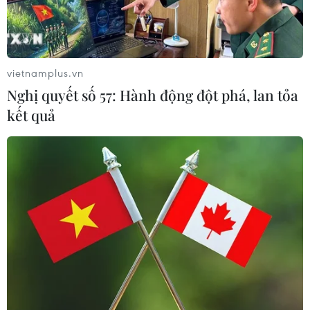
vietnamplus.vn
Nghị quyết số 57: Hành động đột phá, lan tỏa
kết quả
Tân Thủ tướng Nhật Bản lần đầu tham gia
chất vấn tại Quốc hội
11/10/2021 03:30
Trọng tâm cuộc chất vấn ngày 11/10 tại Quốc hội Nhật
Bản sẽ là việc đối phó với dịch COVID-19 đang hoành
hành cũng như tái thiết nền kinh tế đất nước lao đao vì
đại dịch.