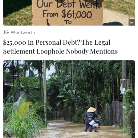
Nhật Bản.
JG Wentworth
$25,000 In Personal Debt? The Legal
Settlement Loophole Nobody Mentions
Cây "masakaki" đề tên Thủ tướng Fumio Kishida gửi cúng tại
đền Yasukuni. (Ảnh: AFP)
Theo hãng tin Yonhap, ngày 17/10, Hàn Quốc đã
phản ứng với việc tân Thủ tướng Nhật Bản