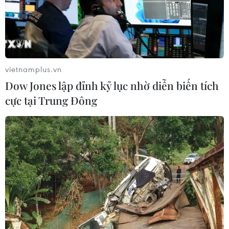
vietnamplus.vn
Dow Jones lập đỉnh kỷ lục nhờ diễn biến tích
cực tại Trung Đông