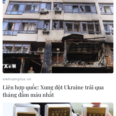
Điều kiện sinh hoạt khó khăn khiến nhiều lái xe phải tìm phương
án khác cho các mặt hàng hoa quả xuất khẩu (Ảnh: Việt
Anh/Vietnam+)
Thời gian gần đây, tại các cửa khẩu trên địa bàn
tỉnh Lạng Sơn thường xuyên xảy ra tình trạng
ùn tắc hàng hóa xuất khẩu sang Trung Quốc.
Nguyên nhân của tình trạng trên là từ ngày
25/11, phía Trung Quốc thắt chặt việc quản lý
xuất nhập cảnh, yêu cầu thay đổi phương thức
vietnamplus.vn
giao nhận hàng hóa tại các cửa khẩu quốc tế.
Liên hợp quốc: Xung đột Ukraine trải qua
Nhằm thúc đẩy hoạt động thông quan, tháo gỡ
tháng đẫm máu nhất
tình trạng ùn tắc xe chở hàng hóa xuất khẩu,
tỉnh Lạng Sơn đã tăng cường việc thực hiện khử
khuẩn hàng hóa tại các cửa khẩu, đồng thời