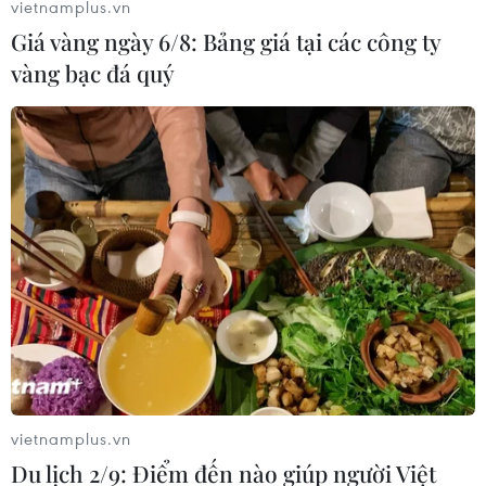
vietnamplus.vn
Giá vàng ngày 6/8: Bảng giá tại các công ty
vàng bạc đá quý
Giảm chi phí, hỗ trợ doanh nghiệp bị ùn
tắc hàng ở cửa khẩu Lạng Sơn
27/12/2021 06:43
Các phương tiện có sử dụng công trình kết cấu hạ tầng,
công trình dịch vụ, tiện ích công cộng trong khu cửa
khẩu, tỉnh giảm 10% phí đối với phương tiện vận tải chở
hàng hóa xuất khẩu, nhập khẩu.
vietnamplus.vn
Du lịch 2/9: Điểm đến nào giúp người Việt