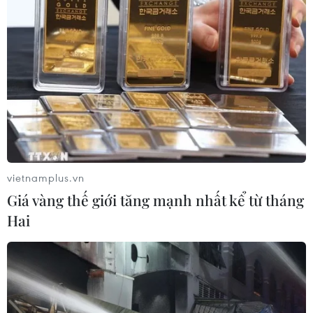
giảm phí sử dụng các dịch vụ công cộng tại khu
vực cửa khẩu; giảm giá dịch vụ xe ra vào bến
bãi và hỗ trợ tối đa các điều kiện sinh hoạt cho
lái xe...
Đặc biệt, doanh nghiệp bến bãi tại cửa khẩu
Tân Thanh đã phối hợp với Đồn Biên phòng Tân
Thanh cung cấp nước sạch đóng bình miễn phí
nhằm hỗ trợ các lái xe ở cửa khẩu./.
vietnamplus.vn
Giá vàng thế giới tăng mạnh nhất kể từ tháng
(Vietnam+)
Hai