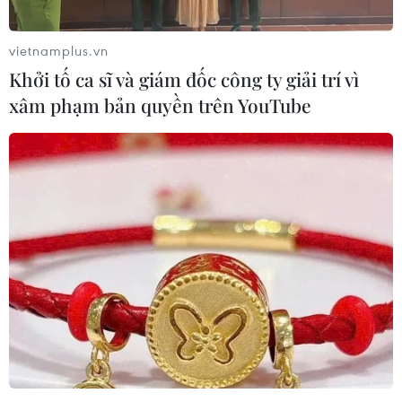
vietnamplus.vn
Lạng Sơn tìm giải pháp thông quan hàng
Khởi tố ca sĩ và giám đốc công ty giải trí vì
hóa sang Trung Quốc
xâm phạm bản quyền trên YouTube
24/12/2021 13:41
Đại diện các sở, ngành của Lạng Sơn đã thảo luận các
biện pháp đẩy nhanh thông quan hàng hóa, kiểm soát
tốt dịch bệnh như lựa chọn địa điểm phù hợp để bố trí
khu vực phun khử khuẩn hàng hóa xuất khẩu.