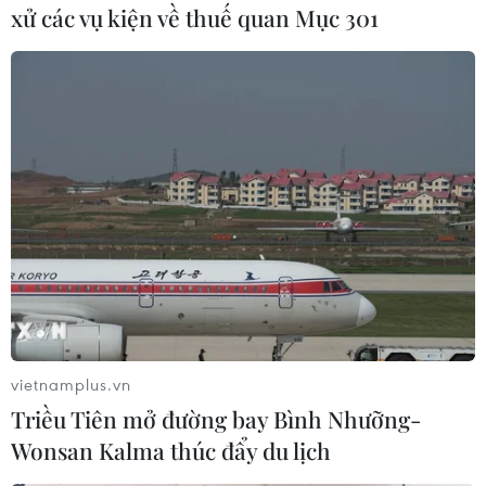
xử các vụ kiện về thuế quan Mục 301
quan khiến nhiều tài xế phải tìm phương án
khác để tiêu thụ. Anh Nguyễn Tuấn Nhật, lái xe
chở thanh long từ tỉnh Bình Định cho biết chủ
hàng đã yêu cầu xe quay về khu vực Bắc Ninh
để bán tại các chợ nội địa với hy vọng gỡ gạc
được phần nào vốn đầu tư.
vietnamplus.vn
Triều Tiên mở đường bay Bình Nhưỡng-
Wonsan Kalma thúc đẩy du lịch