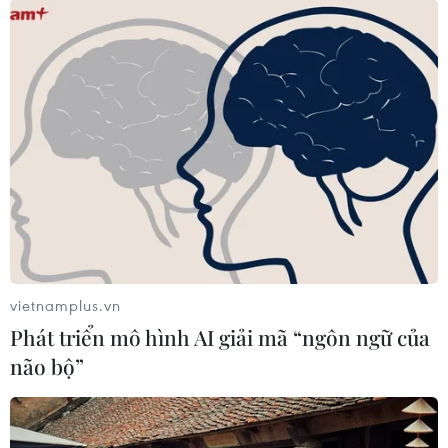
vietnamplus.vn
Phát triển mô hình AI giải mã “ngôn ngữ của
Bàn giải pháp thông quan hàng hóa xuất
não bộ”
nhập khẩu tại Lạng Sơn
29/12/2021 11:38
Tỉnh Lạng Sơn tăng cường việc khử khuẩn hàng hóa,