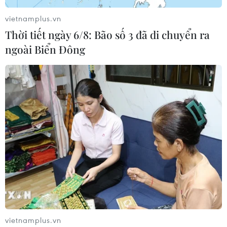
vietnamplus.vn
Thời tiết ngày 6/8: Bão số 3 đã di chuyển ra
ngoài Biển Đông
TIN CÙNG CHUYÊN MỤC
Giá vàng trong nước tiếp tục tăng,
SJC lên ngưỡng 143,3 triệu đồng mỗi
vietnamplus.vn
lượng