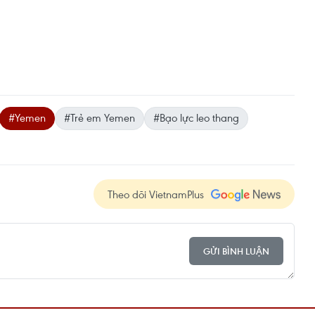
#Yemen
#Trẻ em Yemen
#Bạo lực leo thang
Theo dõi VietnamPlus
GỬI BÌNH LUẬN