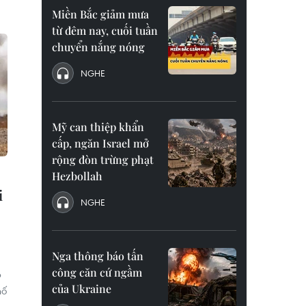
Miền Bắc giảm mưa
từ đêm nay, cuối tuần
chuyển nắng nóng
NGHE
Mỹ can thiệp khẩn
cấp, ngăn Israel mở
rộng đòn trừng phạt
Hezbollah
i
NGHE
Nga thông báo tấn
công căn cứ ngầm
p
của Ukraine
hố