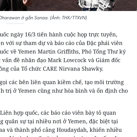
ạn Dharawan ở gần Sanaa. (Ảnh: THX/TTXVN)
uốc ngày 16/3 tiến hành cuộc họp trực tuyến,
n với sự tham dự và báo cáo của Đặc phái viên
uốc về Yemen Martin Griffiths, Phó Tổng Thư ký
ác vấn đề nhân đạo Mark Lowcock và Giám đốc
Đông của Tổ chức CARE Nirvana Shawky.
gọi các bên liên quan kiềm chế, tạo môi trường
ính trị ở Yemen cũng như hòa bình và ổn định cho
Liên hợp quốc, các báo cáo viên bày tỏ quan
g quân sự tại nhiều nơi ở Yemen, đặc biệt tại
anaa và thành phố cảng Houdaydah, khiến nhiều