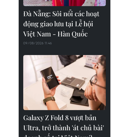
Đà Nẵng: Sôi nổi các hoạt
động giao lưu tại Lễ hội
Việt Nam - Hàn Quốc
09/08/2026 11:46
Galaxy Z Fold 8 vượt bản
Ultra, trở thành 'át chủ bài'