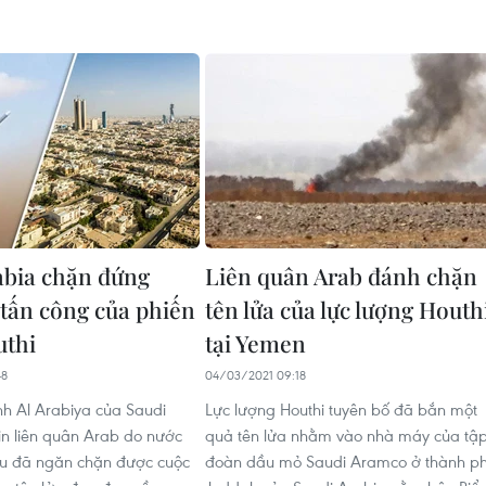
abia chặn đứng
Liên quân Arab đánh chặn
 tấn công của phiến
tên lửa của lực lượng Houth
uthi
tại Yemen
48
04/03/2021 09:18
ình Al Arabiya của Saudi
Lực lượng Houthi tuyên bố đã bắn một
in liên quân Arab do nước
quả tên lửa nhằm vào nhà máy của tậ
u đã ngăn chặn được cuộc
đoàn dầu mỏ Saudi Aramco ở thành p