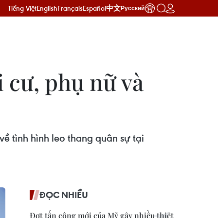
Tiếng Việt
English
Français
Español
中文
Русский
 cư, phụ nữ và
ề tình hình leo thang quân sự tại
ĐỌC NHIỀU
Đợt tấn công mới của Mỹ gây nhiều thiệt