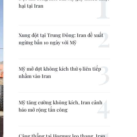
hại tại Iran
Xung đột tại Trung Đông: Iran đề xuất
ngừng bắn 10 ngày với Mỹ
Mỹ mở đợt không kích thứ 9 liên tiếp
nhằm vào Iran
Mỹ tăng cường không kích, Iran cảnh
báo mở rộng tấn công
Căng thẳng tại Hormuz leo thang, Iran