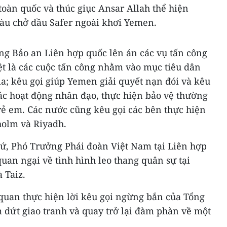
oàn quốc và thúc giục Ansar Allah thể hiện
 tàu chở dầu Safer ngoài khơi Yemen.
ng Bảo an Liên hợp quốc lên án các vụ tấn công
biệt là các cuộc tấn công nhằm vào mục tiêu dân
ia; kêu gọi giúp Yemen giải quyết nạn đói và kêu
ác hoạt động nhân đạo, thực hiện bảo vệ thường
trẻ em. Các nước cũng kêu gọi các bên thực hiện
holm và Riyadh.
 sứ, Phó Trưởng Phái đoàn Việt Nam tại Liên hợp
uan ngại về tình hình leo thang quân sự tại
 Taiz.
 quan thực hiện lời kêu gọi ngừng bắn của Tổng
 dứt giao tranh và quay trở lại đàm phàn về một