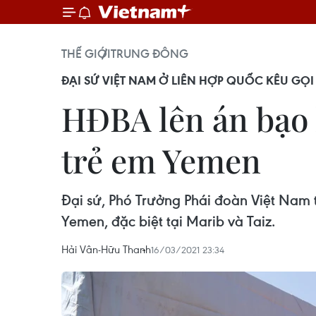
THẾ GIỚI
TRUNG ĐÔNG
ĐẠI SỨ VIỆT NAM Ở LIÊN HỢP QUỐC KÊU G
HĐBA lên án bạo 
trẻ em Yemen
Đại sứ, Phó Trưởng Phái đoàn Việt Nam t
Yemen, đặc biệt tại Marib và Taiz.
Hải Vân-Hữu Thanh
16/03/2021 23:34