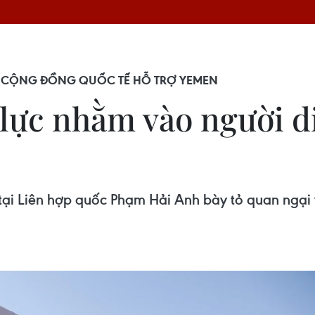
ỌI CỘNG ĐỒNG QUỐC TẾ HỖ TRỢ YEMEN
lực nhằm vào người di
ại Liên hợp quốc Phạm Hải Anh bày tỏ quan ngại v