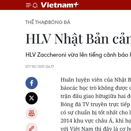
THỂ THAO
BÓNG ĐÁ
HLV Nhật Bản cản
HLV Zaccheroni vừa lên tiếng cảnh báo 
07/10/2011 04:17
Huấn luyện viên của Nhật B
báocác học trò không được 
trận đấu giao hữugiữa hai đ
Bóng đá TV truyền trực tiếp 
có sự chuẩn bị tốt nhất cho
2014 khu vực châu Á, khi họ
với Việt Nam thì đây là cơ 