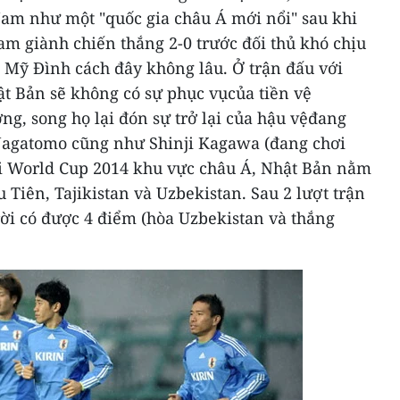
Nam như một "quốc gia châu Á mới nổi" sau khi
m giành chiến thắng 2-0 trước đối thủ khó chịu
ân Mỹ Đình cách đây không lâu.
Ở trận đấu với
ật Bản sẽ không có sự phục vụcủa tiền vệ
g, song họ lại đón sự trở lại của hậu vệđang
 Nagatomo cũng như Shinji Kagawa (đang chơi
ại World Cup 2014 khu vực châu Á, Nhật Bản nằm
 Tiên, Tajikistan và Uzbekistan. Sau 2 lượt trận
rời có được 4 điểm (hòa Uzbekistan và thắng