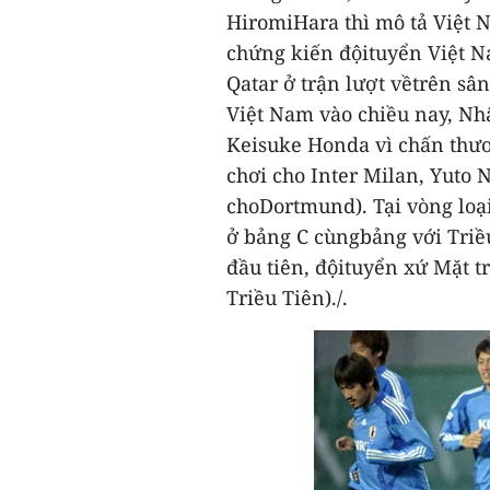
HiromiHara thì mô tả Việt 
chứng kiến độituyển Việt Na
Qatar ở trận lượt vềtrên s
Việt Nam vào chiều nay, Nh
Keisuke Honda vì chấn thươn
chơi cho Inter Milan, Yuto
choDortmund).
Tại vòng lo
ở bảng C cùngbảng với Triều
đầu tiên, độituyển xứ Mặt t
Triều Tiên)./.