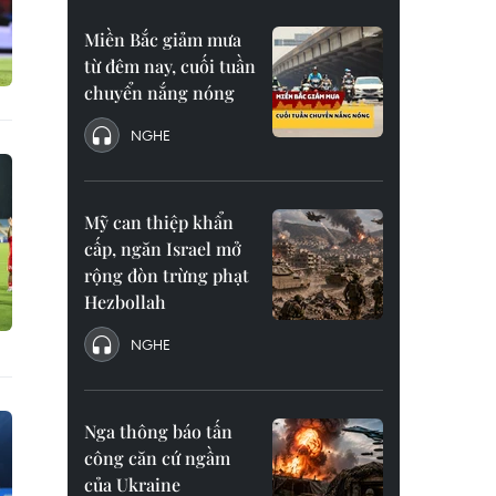
Miền Bắc giảm mưa
từ đêm nay, cuối tuần
chuyển nắng nóng
NGHE
Mỹ can thiệp khẩn
cấp, ngăn Israel mở
rộng đòn trừng phạt
Hezbollah
NGHE
Nga thông báo tấn
công căn cứ ngầm
của Ukraine