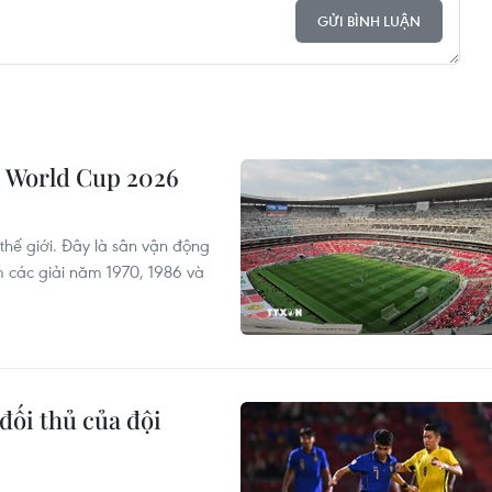
GỬI BÌNH LUẬN
vì World Cup 2026
 thế giới. Đây là sân vận động
m các giải năm 1970, 1986 và
đối thủ của đội