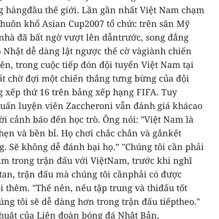
g hàngđầu thế giới.
Lần gần nhất Việt Nam chạm
 khuôn khổ Asian Cup2007 tổ chức trên sân Mỹ
 nhà đã bất ngờ vượt lên dẫntrước, song đẳng
 Nhật dễ dàng lật ngược thế cờ vàgiành chiến
ên, trong cuộc tiếp đón đội tuyển Việt Nam tại
 chờ đợi một chiến thắng tưng bừng của đội
g xếp thứ 16 trên bảng xếp hạng FIFA.
Tuy
 huấn luyện viên Zaccheroni vẫn đánh giá khácao
i cảnh báo đến học trò. Ông nói: "Việt Nam là
hẹn và bền bỉ. Họ chơi chắc chắn và gắnkết
g. Sẽ không dễ đánh bại họ.”
"Chúng tôi cần phải
tâm trong trận đấu với ViệtNam, trước khi nghĩ
stan, trận đấu mà chúng tôi cầnphải có được
i thêm. "Thế nên, nếu tập trung và thiđấu tốt
úng tôi sẽ dễ dàng hơn trong trận đấu tiếptheo."
thuật của Liên đoàn bóng đá Nhật Bản,