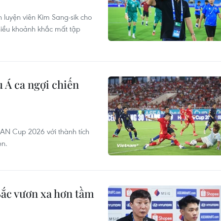
 luyện viên Kim Sang-sik cho
hiều khoảnh khắc mất tập
 Á ca ngợi chiến
AN Cup 2026 với thành tích
en.
ắc vươn xa hơn tầm