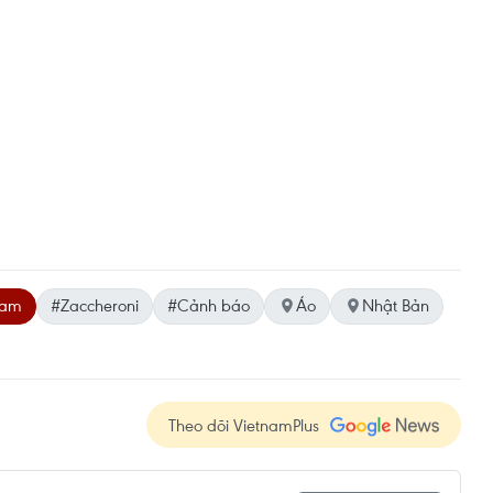
Nam
#Zaccheroni
#Cảnh báo
Áo
Nhật Bản
Theo dõi VietnamPlus