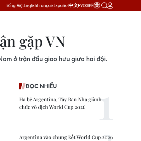
Tiếng Việt
English
Français
Español
中文
Русский
rận gặp VN
Nam ở trận đấu giao hữu giữa hai đội.
ĐỌC NHIỀU
Hạ bệ Argentina, Tây Ban Nha giành
chức vô địch World Cup 2026
Argentina vào chung kết World Cup 2026