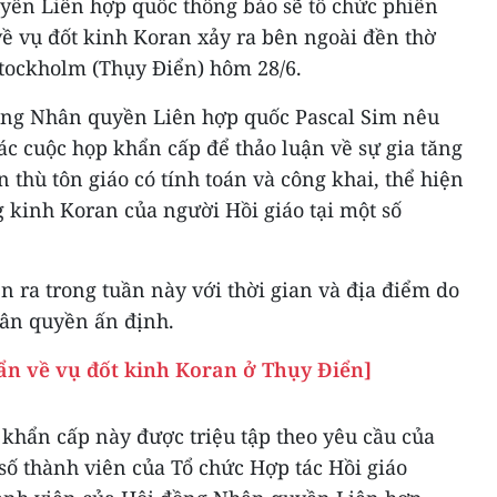
yền Liên hợp quốc thông báo sẽ tổ chức phiên
về vụ đốt kinh Koran xảy ra bên ngoài đền thờ
Stockholm (Thụy Điển) hôm 28/6.
ồng Nhân quyền Liên hợp quốc Pascal Sim nêu
các cuộc họp khẩn cấp để thảo luận về sự gia tăng
hù tôn giáo có tính toán và công khai, thể hiện
 kinh Koran của người Hồi giáo tại một số
ễn ra trong tuần này với thời gian và địa điểm do
ân quyền ấn định.
hẩn về vụ đốt kinh Koran ở Thụy Điển]
khẩn cấp này được triệu tập theo yêu cầu của
 số thành viên của Tổ chức Hợp tác Hồi giáo