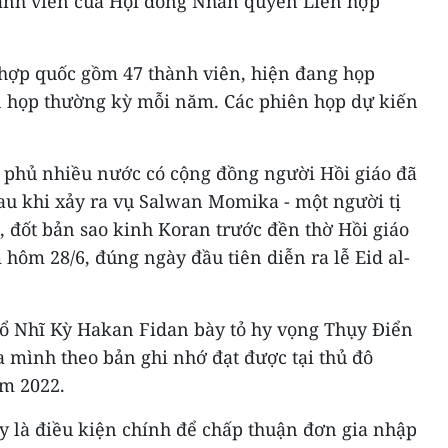
ành viên của Hội đồng Nhân quyền Liên hợp
hợp quốc gồm 47 thành viên, hiện đang họp
ên họp thường kỳ mỗi năm. Các phiên họp dự kiến
h phủ nhiều nước có cộng đồng người Hồi giáo đã
u khi xảy ra vụ Salwan Momika - một người tị
, đốt bản sao kinh Koran trước đền thờ Hồi giáo
 hôm 28/6, đúng ngày đầu tiên diễn ra lễ Eid al-
ổ Nhĩ Kỳ Hakan Fidan bày tỏ hy vọng Thụy Điển
a mình theo bản ghi nhớ đạt được tại thủ đô
m 2022.
là điều kiện chính để chấp thuận đơn gia nhập