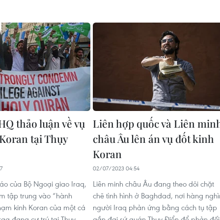
LHQ thảo luận về vụ
Liên hợp quốc và Liên min
 Koran tại Thụy
châu Âu lên án vụ đốt kinh
Koran
7
02/07/2023 04:54
áo của Bộ Ngoại giao Iraq,
Liên minh châu Âu đang theo dõi chặt
m tập trung vào “hành
chẽ tình hình ở Baghdad, nơi hàng nghì
ạm kinh Koran của một cá
người Iraq phản ứng bằng cách tụ tập
raq đang cư trú tại Thụy
gần đại sứ quán Thụy Điển để phản đối