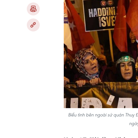
Biểu tình bên ngoài sứ quán Thuỵ 
ngà