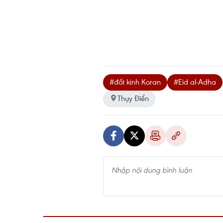
#đốt kinh Koran
#Eid al-Adha
Thụy Điển