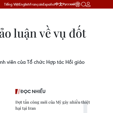
Tiếng Việt
English
Français
Español
中文
Русский
o luận về vụ đốt
ành viên của Tổ chức Hợp tác Hồi giáo
ĐỌC NHIỀU
Đợt tấn công mới của Mỹ gây nhiều thiệt
hại tại Iran