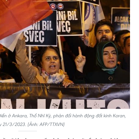
Điển ở Ankara, Thổ Nhĩ Kỳ, phản đối hành động đốt kinh Koran,
y 21/3/2023. (Ảnh: AFP/TTXVN)