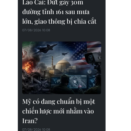
Lào Cai: Đứt gãy 30m
đường tỉnh 161 sau mưa
lớn, giao thông bị chia cắt
07/08/2026 10:08
Mỹ có đang chuẩn bị một
chiến lược mới nhằm vào
Iran?
07/08/2026 10:08