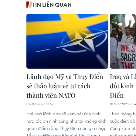
TIN LIÊN QUAN
Lãnh đạo Mỹ và Thụy Điển
Iraq và 
sẽ thảo luận về tư cách
đốt kinh
thành viên NATO
Điển
01/07/2023 13:57
01/07/2023 23:4
Hai nhà lãnh đạo sẽ xem xét tình hình
Theo thông b
hợp tác an ninh cũng như tái khẳng định
cuộc điện đà
quan điểm rằng Thụy Điển nên gia nhập
động xâm ph
Tổ chức Hiệp ước Bắc Đại Tây Dương
nhân người I