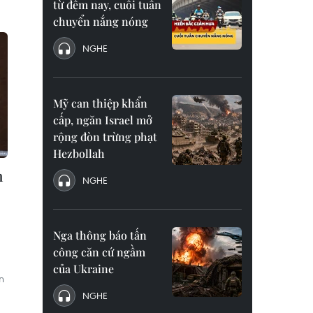
từ đêm nay, cuối tuần
chuyển nắng nóng
NGHE
Mỹ can thiệp khẩn
cấp, ngăn Israel mở
rộng đòn trừng phạt
Hezbollah
h
NGHE
Nga thông báo tấn
công căn cứ ngầm
của Ukraine
n
NGHE